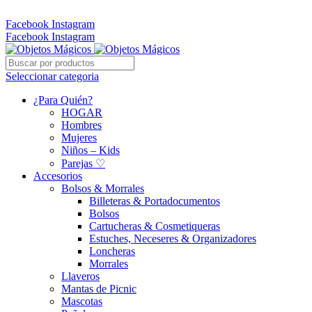
Whatsapp: 305 331 6138
Facebook
Instagram
Facebook
Instagram
Seleccionar categoria
¿Para Quién?
HOGAR
Hombres
Mujeres
Niños – Kids
Parejas ♡
Accesorios
Bolsos & Morrales
Billeteras & Portadocumentos
Bolsos
Cartucheras & Cosmetiqueras
Estuches, Neceseres & Organizadores
Loncheras
Morrales
Llaveros
Mantas de Picnic
Mascotas