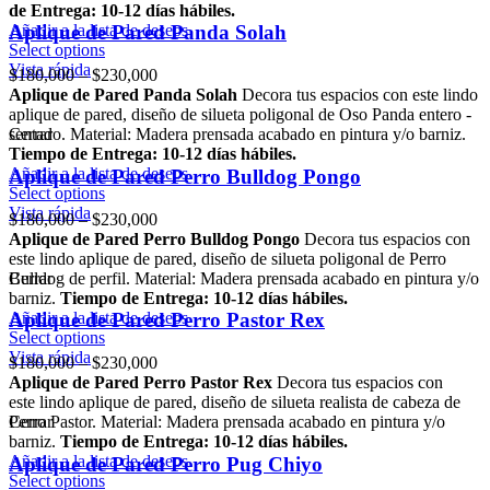
de Entrega: 10-12 días hábiles.
Añadir a la lista de deseos
Aplique de Pared Panda Solah
Select options
Vista rápida
$
180,000
–
$
230,000
Aplique de Pared Panda Solah
Decora tus espacios con este lindo
aplique de pared, diseño de silueta poligonal de Oso Panda entero -
sentado. Material: Madera prensada acabado en pintura y/o barniz.
Cerrar
Tiempo de Entrega: 10-12 días hábiles.
Añadir a la lista de deseos
Aplique de Pared Perro Bulldog Pongo
Select options
Vista rápida
$
180,000
–
$
230,000
Aplique de Pared Perro Bulldog Pongo
Decora tus espacios con
este lindo aplique de pared, diseño de silueta poligonal de Perro
Bulldog de perfil. Material: Madera prensada acabado en pintura y/o
Cerrar
barniz.
Tiempo de Entrega: 10-12 días hábiles.
Añadir a la lista de deseos
Aplique de Pared Perro Pastor Rex
Select options
Vista rápida
$
180,000
–
$
230,000
Aplique de Pared Perro Pastor Rex
Decora tus espacios con
este lindo aplique de pared, diseño de silueta realista de cabeza de
Perro Pastor. Material: Madera prensada acabado en pintura y/o
Cerrar
barniz.
Tiempo de Entrega: 10-12 días hábiles.
Añadir a la lista de deseos
Aplique de Pared Perro Pug Chiyo
Select options