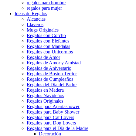
regalos para hombre
regalos para mujer
Ideas de Regalos
Alcancias
Llaveros
Mugs Originales
Regalos con Corcho
Regalos con Elefantes
Regalos con Mandalas
Regalos con Unicornios
Regalos de Amor
Regalos de Amor y Amistad
Regalos de Aniversario
Regalos de Boston Terrier
Regalos de Cumpleaños
Regalos del Día del Padre
Regalos en Madera
Regalos Navideños
Regalos Originales
Regalos para Apartashower
Regalos para Baby Shower
Regalos para Cat Lovers
Regalos para Dog Lovers
Regalos para el Día de la Madre
Decoración