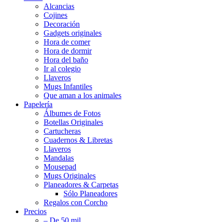
Alcancias
Cojines
Decoración
Gadgets originales
Hora de comer
Hora de dormir
Hora del baño
Ir al colegio
Llaveros
Mugs Infantiles
Que aman a los animales
Papelería
Álbumes de Fotos
Botellas Originales
Cartucheras
Cuadernos & Libretas
Llaveros
Mandalas
Mousepad
Mugs Originales
Planeadores & Carpetas
Sólo Planeadores
Regalos con Corcho
Precios
– De 50 mil