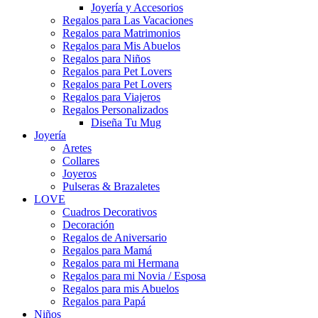
Joyería y Accesorios
Regalos para Las Vacaciones
Regalos para Matrimonios
Regalos para Mis Abuelos
Regalos para Niños
Regalos para Pet Lovers
Regalos para Pet Lovers
Regalos para Viajeros
Regalos Personalizados
Diseña Tu Mug
Joyería
Aretes
Collares
Joyeros
Pulseras & Brazaletes
LOVE
Cuadros Decorativos
Decoración
Regalos de Aniversario
Regalos para Mamá
Regalos para mi Hermana
Regalos para mi Novia / Esposa
Regalos para mis Abuelos
Regalos para Papá
Niños