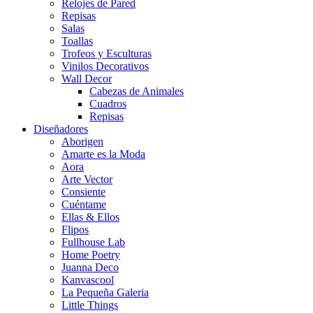
Relojes de Pared
Repisas
Salas
Toallas
Trofeos y Esculturas
Vinilos Decorativos
Wall Decor
Cabezas de Animales
Cuadros
Repisas
Diseñadores
Aborigen
Amarte es la Moda
Aora
Arte Vector
Consiente
Cuéntame
Ellas & Ellos
Flipos
Fullhouse Lab
Home Poetry
Juanna Deco
Kanvascool
La Pequeña Galeria
Little Things