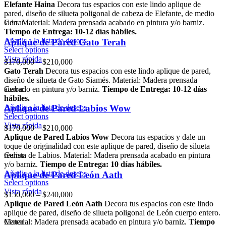
Elefante Haina
Decora tus espacios con este lindo aplique de
pared, diseño de silueta poligonal de cabeza de Elefante, de medio
lado. Material: Madera prensada acabado en pintura y/o barniz.
Cerrar
Tiempo de Entrega: 10-12 días hábiles.
Añadir a la lista de deseos
Aplique de Pared Gato Terah
Select options
Vista rápida
$
170,000
–
$
210,000
Gato Terah
Decora tus espacios con este lindo aplique de pared,
diseño de silueta de Gato Siamés. Material: Madera prensada
acabado en pintura y/o barniz.
Cerrar
Tiempo de Entrega: 10-12 días
hábiles.
Añadir a la lista de deseos
Aplique de Pared Labios Wow
Select options
Vista rápida
$
170,000
–
$
210,000
Aplique de Pared Labios Wow
Decora tus espacios y dale un
toque de originalidad con este aplique de pared, diseño de silueta
realista de Labios. Material: Madera prensada acabado en pintura
Cerrar
y/o barniz.
Tiempo de Entrega: 10 días hábiles.
Añadir a la lista de deseos
Aplique de Pared León Aath
Select options
Vista rápida
$
150,000
–
$
240,000
Aplique de Pared León Aath
Decora tus espacios con este lindo
aplique de pared, diseño de silueta poligonal de León cuerpo entero.
Material: Madera prensada acabado en pintura y/o barniz.
Cerrar
Tiempo