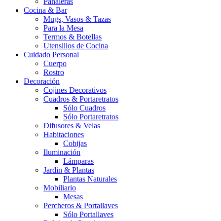
Pañaleras
Cocina & Bar
Mugs, Vasos & Tazas
Para la Mesa
Termos & Botellas
Utensilios de Cocina
Cuidado Personal
Cuerpo
Rostro
Decoración
Cojines Decorativos
Cuadros & Portaretratos
Sólo Cuadros
Sólo Portaretratos
Difusores & Velas
Habitaciones
Cobijas
Iluminación
Lámparas
Jardin & Plantas
Plantas Naturales
Mobiliario
Mesas
Percheros & Portallaves
Sólo Portallaves