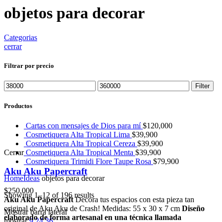
objetos para decorar
Categorias
cerrar
Filtrar por precio
Filter
Productos
Cartas con mensajes de Dios para mí
$
120,000
Cosmetiquera Alta Tropical Lima
$
39,900
Cosmetiquera Alta Tropical Cereza
$
39,900
Cerrar
Cosmetiquera Alta Tropical Menta
$
39,900
Cosmetiquera Trimidi Flore Taupe Rosa
$
79,900
Aku Aku Papercraft
Home
Ideas
objetos para decorar
$
250,000
Showing 1–12 of 196 results
Aku Aku Papercraft
Decora tus espacios con esta pieza tan
original de Aku Aku de Crash! Medidas: 55 x 30 x 7 cm
Diseño
Mostrar barra lateral
elaborado de forma artesanal en una técnica llamada
mostrar
9
24
36