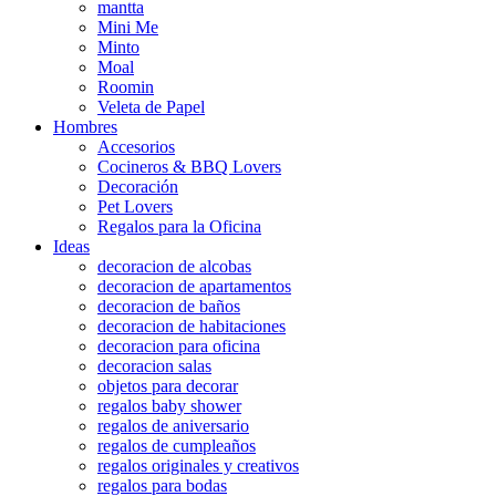
mantta
Mini Me
Minto
Moal
Roomin
Veleta de Papel
Hombres
Accesorios
Cocineros & BBQ Lovers
Decoración
Pet Lovers
Regalos para la Oficina
Ideas
decoracion de alcobas
decoracion de apartamentos
decoracion de baños
decoracion de habitaciones
decoracion para oficina
decoracion salas
objetos para decorar
regalos baby shower
regalos de aniversario
regalos de cumpleaños
regalos originales y creativos
regalos para bodas