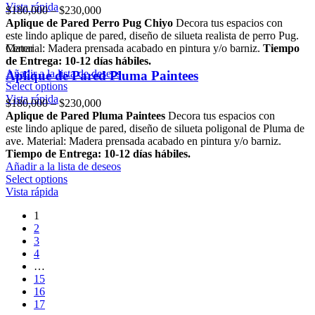
Vista rápida
$
180,000
–
$
230,000
Aplique de Pared Perro Pug Chiyo
Decora tus espacios con
este lindo aplique de pared, diseño de silueta realista de perro Pug.
Material: Madera prensada acabado en pintura y/o barniz.
Cerrar
Tiempo
de Entrega: 10-12 días hábiles.
Añadir a la lista de deseos
Aplique de Pared Pluma Paintees
Select options
Vista rápida
$
180,000
–
$
230,000
Aplique de Pared Pluma Paintees
Decora tus espacios con
este lindo aplique de pared, diseño de silueta poligonal de Pluma de
ave. Material: Madera prensada acabado en pintura y/o barniz.
Tiempo de Entrega: 10-12 días hábiles.
Añadir a la lista de deseos
Select options
Vista rápida
1
2
3
4
…
15
16
17