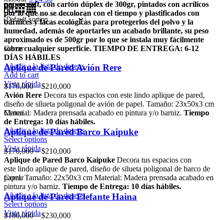
papercraft, con cartón dúplex de 300gr, pintados con acrílicos
por lo que no se decoloran con el tiempo y plastificados con
barnices y lacas ecológicas para protegerlos del polvo y la
humedad, además de aportarles un acabado brillante, su peso
aproximado es de 500gr por lo que se instala muy fácilmente
sobre cualquier superficie.
Cerrar
TIEMPO DE ENTREGA: 6-12
DÍAS HÁBILES
Añadir a la lista de deseos
Aplique de Pared Avión Rere
Add to cart
Vista rápida
$
170,000
–
$
210,000
Avión Rere
Decora tus espacios con este lindo aplique de pared,
diseño de silueta poligonal de avión de papel. Tamaño: 23x50x3 cm
Material: Madera prensada acabado en pintura y/o barniz.
Cerrar
Tiempo
de Entrega: 10 días hábiles.
Añadir a la lista de deseos
Aplique de Pared Barco Kaipuke
Select options
Vista rápida
$
170,000
–
$
210,000
Aplique de Pared Barco Kaipuke
Decora tus espacios con
este lindo aplique de pared, diseño de silueta poligonal de barco de
papel. Tamaño: 22x50x3 cm Material: Madera prensada acabado en
Cerrar
pintura y/o barniz.
Tiempo de Entrega: 10 días hábiles.
Añadir a la lista de deseos
Aplique de Pared Elefante Haina
Select options
Vista rápida
$
180,000
–
$
230,000