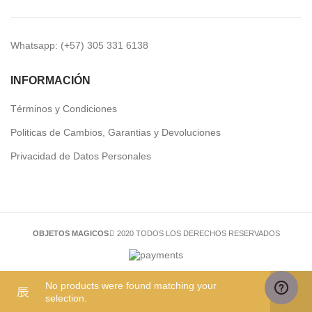
Whatsapp: (+57) 305 331 6138
INFORMACIÓN
Términos y Condiciones
Politicas de Cambios, Garantias y Devoluciones
Privacidad de Datos Personales
OBJETOS MAGICOS
2020 TODOS LOS DERECHOS RESERVADOS
0
0
No products were found matching your
selection.
Mi cuenta
Lista de deseos
Cesta
Tienda