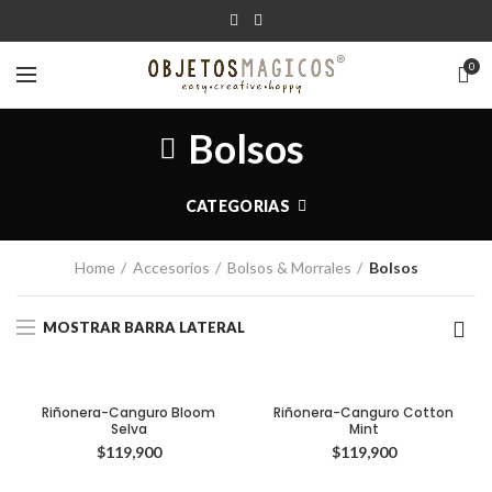
0
Bolsos
CATEGORIAS
Home
Accesorios
Bolsos & Morrales
Bolsos
MOSTRAR BARRA LATERAL
Riñonera-Canguro Bloom
Riñonera-Canguro Cotton
Selva
Mint
$
119,900
$
119,900