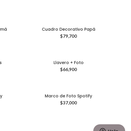
amá
Cuadro Decorativo Papá
$
79,700
s
Llavero + Foto
$
66,900
fy
Marco de Foto Spotify
$
37,000