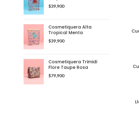
$
39,900
Cosmetiquera Alta
Cu
Tropical Menta
$
39,900
Cosmetiquera Trimidi
Cu
Flore Taupe Rosa
$
79,900
Whatsapp: (+57) 305 331 6138
L
OBJETOS MAGICOS
2020 TODOS LOS DERECHOS RESERVADOS