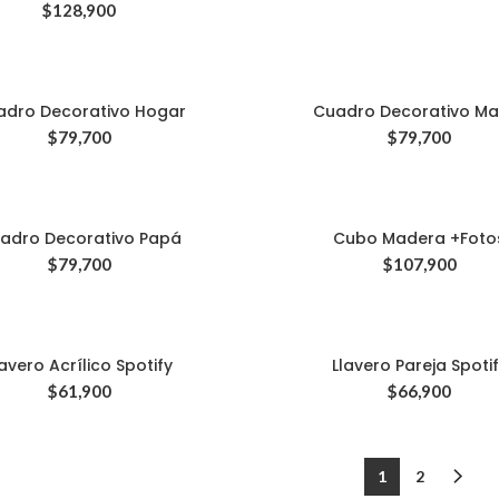
$
128,900
adro Decorativo Hogar
Cuadro Decorativo M
$
79,700
$
79,700
INFORMACIÓN
Términos y Condiciones
adro Decorativo Papá
Cubo Madera +Foto
$
79,700
$
107,900
Politicas de Cambios, Garantias y
Devoluciones
Privacidad de Datos Personales
lavero Acrílico Spotify
Llavero Pareja Spoti
$
61,900
$
66,900
1
2