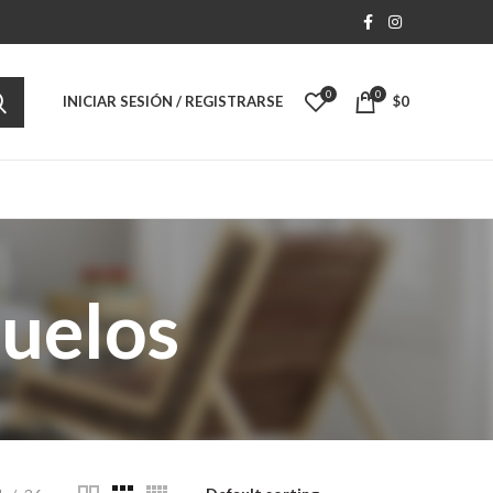
0
0
INICIAR SESIÓN / REGISTRARSE
$
0
buelos