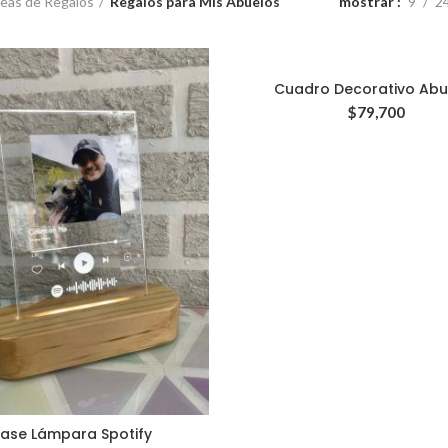
eas de Regalos
Regalos para Mis Abuelos
mostrar
9
2
Cuadro Decorativo Abu
$
79,700
ase Lámpara Spotify