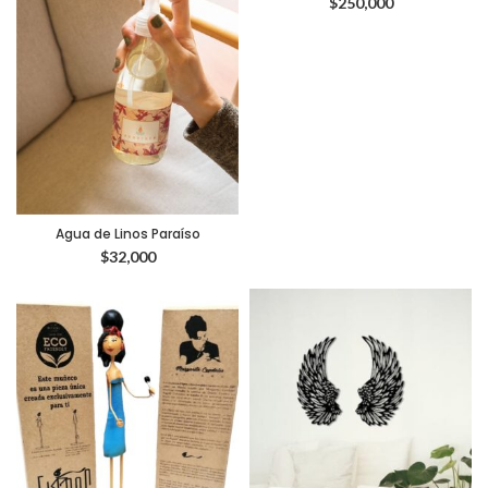
$
250,000
Agua de Linos Paraíso
$
32,000