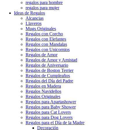
regalos para hombre
regalos para mujer
Ideas de Regalos
Alcancias
Llaveros
Mugs Originales
Regalos con Corcho
Regalos con Elefantes
Regalos con Mandalas
Regalos con Unicornios
Regalos de Amor
Regalos de Amor y Amistad
Regalos de Aniversario
Regalos de Boston Terrier
Regalos de Cumpleaños
Regalos del Día del Padre
Regalos en Madera
Regalos Navideños
Regalos Originales
Regalos para Apartashower
Regalos para Baby Shower
Regalos para Cat Lovers
Regalos para Dog Lovers
Regalos para el Día de la Madre
Decoración