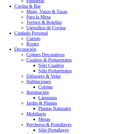
Pañaleras
Cocina & Bar
Mugs, Vasos & Tazas
Para la Mesa
Termos & Botellas
Utensilios de Cocina
Cuidado Personal
Cuerpo
Rostro
Decoración
Cojines Decorativos
Cuadros & Portaretratos
Sólo Cuadros
Sólo Portaretratos
Difusores & Velas
Habitaciones
Cobijas
Iluminación
Lámparas
Jardin & Plantas
Plantas Naturales
Mobiliario
Mesas
Percheros & Portallaves
Sólo Portallaves