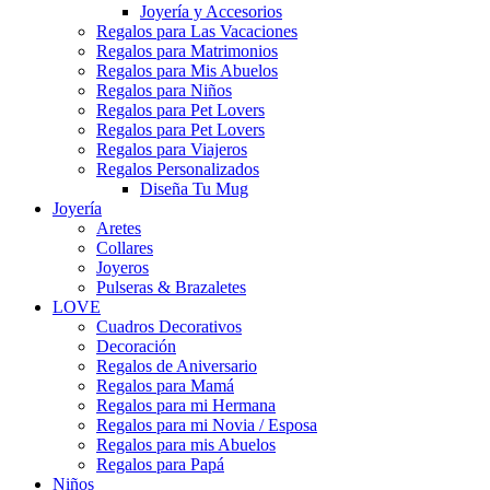
Joyería y Accesorios
Regalos para Las Vacaciones
Regalos para Matrimonios
Regalos para Mis Abuelos
Regalos para Niños
Regalos para Pet Lovers
Regalos para Pet Lovers
Regalos para Viajeros
Regalos Personalizados
Diseña Tu Mug
Joyería
Aretes
Collares
Joyeros
Pulseras & Brazaletes
LOVE
Cuadros Decorativos
Decoración
Regalos de Aniversario
Regalos para Mamá
Regalos para mi Hermana
Regalos para mi Novia / Esposa
Regalos para mis Abuelos
Regalos para Papá
Niños