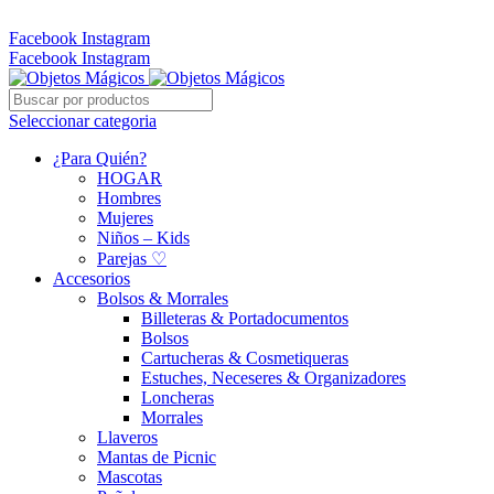
Whatsapp: 305 331 6138
Facebook
Instagram
Facebook
Instagram
Seleccionar categoria
¿Para Quién?
HOGAR
Hombres
Mujeres
Niños – Kids
Parejas ♡
Accesorios
Bolsos & Morrales
Billeteras & Portadocumentos
Bolsos
Cartucheras & Cosmetiqueras
Estuches, Neceseres & Organizadores
Loncheras
Morrales
Llaveros
Mantas de Picnic
Mascotas