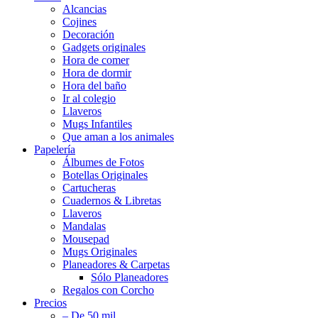
Alcancias
Cojines
Decoración
Gadgets originales
Hora de comer
Hora de dormir
Hora del baño
Ir al colegio
Llaveros
Mugs Infantiles
Que aman a los animales
Papelería
Álbumes de Fotos
Botellas Originales
Cartucheras
Cuadernos & Libretas
Llaveros
Mandalas
Mousepad
Mugs Originales
Planeadores & Carpetas
Sólo Planeadores
Regalos con Corcho
Precios
– De 50 mil