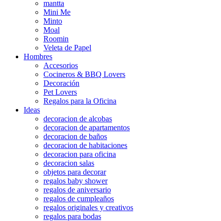
mantta
Mini Me
Minto
Moal
Roomin
Veleta de Papel
Hombres
Accesorios
Cocineros & BBQ Lovers
Decoración
Pet Lovers
Regalos para la Oficina
Ideas
decoracion de alcobas
decoracion de apartamentos
decoracion de baños
decoracion de habitaciones
decoracion para oficina
decoracion salas
objetos para decorar
regalos baby shower
regalos de aniversario
regalos de cumpleaños
regalos originales y creativos
regalos para bodas