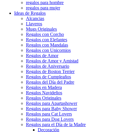
regalos para hombre
regalos para mujer
Ideas de Regalos
Alcancias
Llaveros
Mugs Originales
Regalos con Corcho
Regalos con Elefantes
Regalos con Mandalas
Regalos con Unicornios
Regalos de Amor
Regalos de Amor y Amistad
Regalos de Aniversario
Regalos de Boston Terrier
Regalos de Cumpleaños
Regalos del Día del Padre
Regalos en Madera
Regalos Navideños
Regalos Originales
Regalos para Apartashower
Regalos para Baby Shower
Regalos para Cat Lovers
Regalos para Dog Lovers
Regalos para el Día de la Madre
Decoración