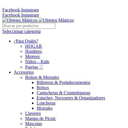
Whatsapp: 305 331 6138
Facebook
Instagram
Facebook
Instagram
Seleccionar categoria
¿Para Quién?
HOGAR
Hombres
Mujeres
Niños – Kids
Parejas ♡
Accesorios
Bolsos & Morrales
Billeteras & Portadocumentos
Bolsos
Cartucheras & Cosmetiqueras
Estuches, Neceseres & Organizadores
Loncheras
Morrales
Llaveros
Mantas de Picnic
Mascotas