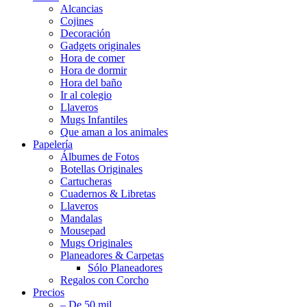
Alcancias
Cojines
Decoración
Gadgets originales
Hora de comer
Hora de dormir
Hora del baño
Ir al colegio
Llaveros
Mugs Infantiles
Que aman a los animales
Papelería
Álbumes de Fotos
Botellas Originales
Cartucheras
Cuadernos & Libretas
Llaveros
Mandalas
Mousepad
Mugs Originales
Planeadores & Carpetas
Sólo Planeadores
Regalos con Corcho
Precios
– De 50 mil