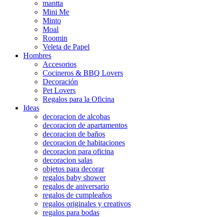
mantta
Mini Me
Minto
Moal
Roomin
Veleta de Papel
Hombres
Accesorios
Cocineros & BBQ Lovers
Decoración
Pet Lovers
Regalos para la Oficina
Ideas
decoracion de alcobas
decoracion de apartamentos
decoracion de baños
decoracion de habitaciones
decoracion para oficina
decoracion salas
objetos para decorar
regalos baby shower
regalos de aniversario
regalos de cumpleaños
regalos originales y creativos
regalos para bodas