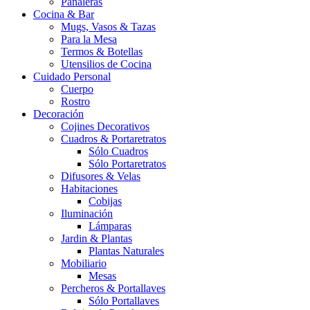
Pañaleras
Cocina & Bar
Mugs, Vasos & Tazas
Para la Mesa
Termos & Botellas
Utensilios de Cocina
Cuidado Personal
Cuerpo
Rostro
Decoración
Cojines Decorativos
Cuadros & Portaretratos
Sólo Cuadros
Sólo Portaretratos
Difusores & Velas
Habitaciones
Cobijas
Iluminación
Lámparas
Jardin & Plantas
Plantas Naturales
Mobiliario
Mesas
Percheros & Portallaves
Sólo Portallaves