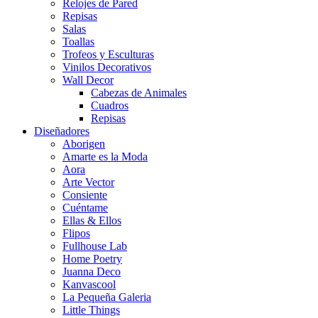
Relojes de Pared
Repisas
Salas
Toallas
Trofeos y Esculturas
Vinilos Decorativos
Wall Decor
Cabezas de Animales
Cuadros
Repisas
Diseñadores
Aborigen
Amarte es la Moda
Aora
Arte Vector
Consiente
Cuéntame
Ellas & Ellos
Flipos
Fullhouse Lab
Home Poetry
Juanna Deco
Kanvascool
La Pequeña Galeria
Little Things