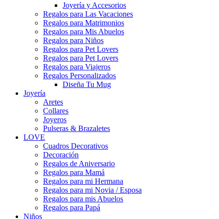
Joyería y Accesorios
Regalos para Las Vacaciones
Regalos para Matrimonios
Regalos para Mis Abuelos
Regalos para Niños
Regalos para Pet Lovers
Regalos para Pet Lovers
Regalos para Viajeros
Regalos Personalizados
Diseña Tu Mug
Joyería
Aretes
Collares
Joyeros
Pulseras & Brazaletes
LOVE
Cuadros Decorativos
Decoración
Regalos de Aniversario
Regalos para Mamá
Regalos para mi Hermana
Regalos para mi Novia / Esposa
Regalos para mis Abuelos
Regalos para Papá
Niños