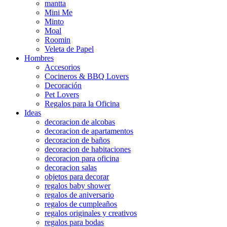
mantta
Mini Me
Minto
Moal
Roomin
Veleta de Papel
Hombres
Accesorios
Cocineros & BBQ Lovers
Decoración
Pet Lovers
Regalos para la Oficina
Ideas
decoracion de alcobas
decoracion de apartamentos
decoracion de baños
decoracion de habitaciones
decoracion para oficina
decoracion salas
objetos para decorar
regalos baby shower
regalos de aniversario
regalos de cumpleaños
regalos originales y creativos
regalos para bodas