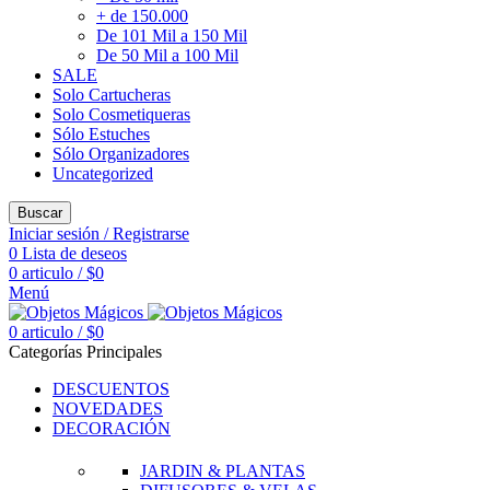
+ de 150.000
De 101 Mil a 150 Mil
De 50 Mil a 100 Mil
SALE
Solo Cartucheras
Solo Cosmetiqueras
Sólo Estuches
Sólo Organizadores
Uncategorized
Buscar
Iniciar sesión / Registrarse
0
Lista de deseos
0
articulo
/
$
0
Menú
0
articulo
/
$
0
Categorías Principales
DESCUENTOS
NOVEDADES
DECORACIÓN
JARDIN & PLANTAS