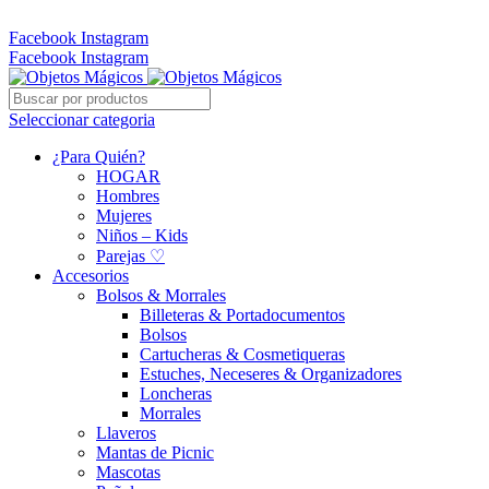
Whatsapp: 305 331 6138
Facebook
Instagram
Facebook
Instagram
Seleccionar categoria
¿Para Quién?
HOGAR
Hombres
Mujeres
Niños – Kids
Parejas ♡
Accesorios
Bolsos & Morrales
Billeteras & Portadocumentos
Bolsos
Cartucheras & Cosmetiqueras
Estuches, Neceseres & Organizadores
Loncheras
Morrales
Llaveros
Mantas de Picnic
Mascotas