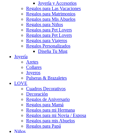
Joyería y Accesorios
Regalos para Las Vacaciones
Regalos para Matrimonios
Regalos para Mis Abuelos
Regalos para Niños
Regalos para Pet Lovers
Regalos para Pet Lovers
Regalos para Viajeros
Regalos Personalizados
Diseña Tu Mug
Joyería
Aretes
Collares
Joyeros
Pulseras & Brazaletes
LOVE
Cuadros Decorativos
Decoración
Regalos de Aniversario
Regalos para Mamá
Regalos para mi Hermana
Regalos para mi Novia / Esposa
Regalos para mis Abuelos
Regalos para Papá
Niños