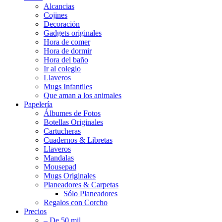
Alcancias
Cojines
Decoración
Gadgets originales
Hora de comer
Hora de dormir
Hora del baño
Ir al colegio
Llaveros
Mugs Infantiles
Que aman a los animales
Papelería
Álbumes de Fotos
Botellas Originales
Cartucheras
Cuadernos & Libretas
Llaveros
Mandalas
Mousepad
Mugs Originales
Planeadores & Carpetas
Sólo Planeadores
Regalos con Corcho
Precios
– De 50 mil