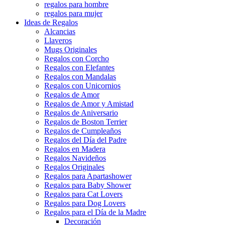
regalos para hombre
regalos para mujer
Ideas de Regalos
Alcancias
Llaveros
Mugs Originales
Regalos con Corcho
Regalos con Elefantes
Regalos con Mandalas
Regalos con Unicornios
Regalos de Amor
Regalos de Amor y Amistad
Regalos de Aniversario
Regalos de Boston Terrier
Regalos de Cumpleaños
Regalos del Día del Padre
Regalos en Madera
Regalos Navideños
Regalos Originales
Regalos para Apartashower
Regalos para Baby Shower
Regalos para Cat Lovers
Regalos para Dog Lovers
Regalos para el Día de la Madre
Decoración