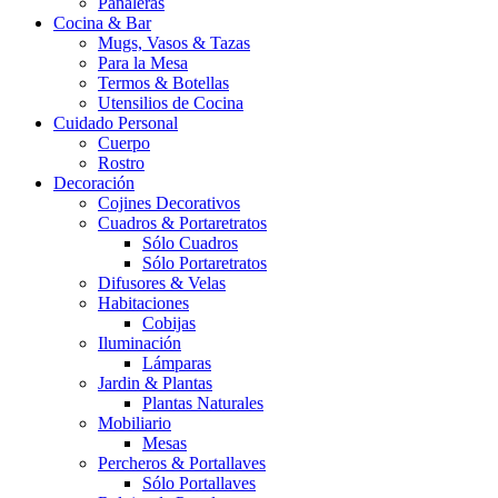
Pañaleras
Cocina & Bar
Mugs, Vasos & Tazas
Para la Mesa
Termos & Botellas
Utensilios de Cocina
Cuidado Personal
Cuerpo
Rostro
Decoración
Cojines Decorativos
Cuadros & Portaretratos
Sólo Cuadros
Sólo Portaretratos
Difusores & Velas
Habitaciones
Cobijas
Iluminación
Lámparas
Jardin & Plantas
Plantas Naturales
Mobiliario
Mesas
Percheros & Portallaves
Sólo Portallaves