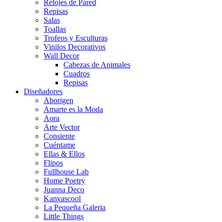
Relojes de Pared
Repisas
Salas
Toallas
Trofeos y Esculturas
Vinilos Decorativos
Wall Decor
Cabezas de Animales
Cuadros
Repisas
Diseñadores
Aborigen
Amarte es la Moda
Aora
Arte Vector
Consiente
Cuéntame
Ellas & Ellos
Flipos
Fullhouse Lab
Home Poetry
Juanna Deco
Kanvascool
La Pequeña Galeria
Little Things