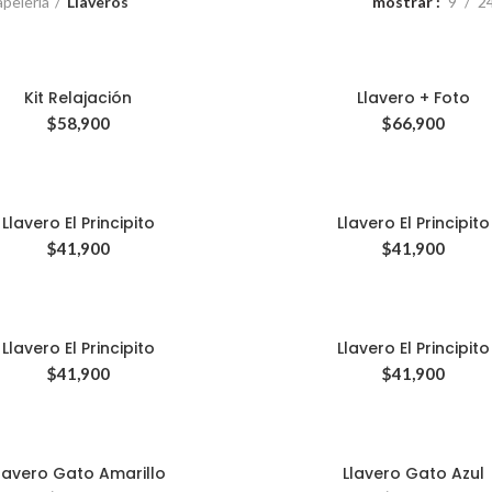
pelería
Llaveros
mostrar
9
2
Kit Relajación
Llavero + Foto
$
58,900
$
66,900
Llavero El Principito
Llavero El Principito
$
41,900
$
41,900
Llavero El Principito
Llavero El Principito
$
41,900
$
41,900
lavero Gato Amarillo
Llavero Gato Azul