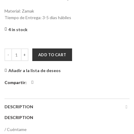
Material: Zamak
Tiempo de Entrega: 3-5 días hábiles
4 in stock
Llavero El Principito quantity
ADD TO CART
Añadir a la lista de deseos
Compartir
DESCRIPTION
DESCRIPTION
/ Cuéntame