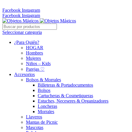
Whatsapp: 305 331 6138
Facebook
Instagram
Facebook
Instagram
Seleccionar categoria
¿Para Quién?
HOGAR
Hombres
Mujeres
Niños – Kids
Parejas ♡
Accesorios
Bolsos & Morrales
Billeteras & Portadocumentos
Bolsos
Cartucheras & Cosmetiqueras
Estuches, Neceseres & Organizadores
Loncheras
Morrales
Llaveros
Mantas de Picnic
Mascotas