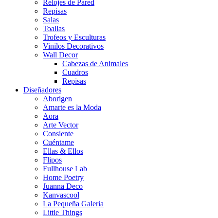
Relojes de Pared
Repisas
Salas
Toallas
Trofeos y Esculturas
Vinilos Decorativos
Wall Decor
Cabezas de Animales
Cuadros
Repisas
Diseñadores
Aborigen
Amarte es la Moda
Aora
Arte Vector
Consiente
Cuéntame
Ellas & Ellos
Flipos
Fullhouse Lab
Home Poetry
Juanna Deco
Kanvascool
La Pequeña Galeria
Little Things