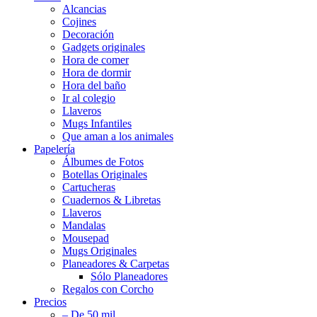
Alcancias
Cojines
Decoración
Gadgets originales
Hora de comer
Hora de dormir
Hora del baño
Ir al colegio
Llaveros
Mugs Infantiles
Que aman a los animales
Papelería
Álbumes de Fotos
Botellas Originales
Cartucheras
Cuadernos & Libretas
Llaveros
Mandalas
Mousepad
Mugs Originales
Planeadores & Carpetas
Sólo Planeadores
Regalos con Corcho
Precios
– De 50 mil