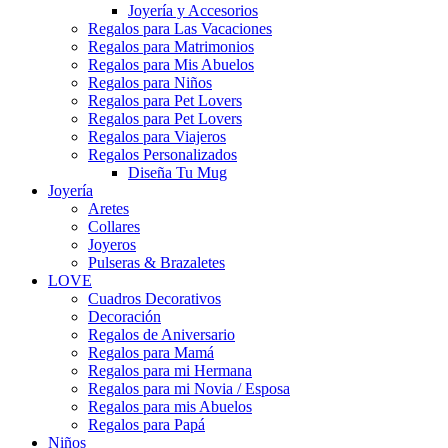
Joyería y Accesorios
Regalos para Las Vacaciones
Regalos para Matrimonios
Regalos para Mis Abuelos
Regalos para Niños
Regalos para Pet Lovers
Regalos para Pet Lovers
Regalos para Viajeros
Regalos Personalizados
Diseña Tu Mug
Joyería
Aretes
Collares
Joyeros
Pulseras & Brazaletes
LOVE
Cuadros Decorativos
Decoración
Regalos de Aniversario
Regalos para Mamá
Regalos para mi Hermana
Regalos para mi Novia / Esposa
Regalos para mis Abuelos
Regalos para Papá
Niños