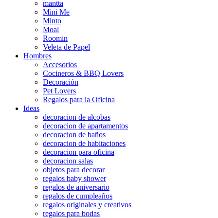
mantta
Mini Me
Minto
Moal
Roomin
Veleta de Papel
Hombres
Accesorios
Cocineros & BBQ Lovers
Decoración
Pet Lovers
Regalos para la Oficina
Ideas
decoracion de alcobas
decoracion de apartamentos
decoracion de baños
decoracion de habitaciones
decoracion para oficina
decoracion salas
objetos para decorar
regalos baby shower
regalos de aniversario
regalos de cumpleaños
regalos originales y creativos
regalos para bodas