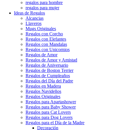
regalos para hombre
regalos para mujer
Ideas de Regalos
Alcancias
Llaveros
Mugs Originales
Regalos con Corcho
Regalos con Elefantes
Regalos con Mandalas
Regalos con Unicornios
Regalos de Amor
Regalos de Amor y Amistad
Regalos de Aniversario
Regalos de Boston Terrier
Regalos de Cumpleaños
Regalos del Día del Padre
Regalos en Madera
Regalos Navideños
Regalos Originales
Regalos para Apartashower
Regalos para Baby Shower
Regalos para Cat Lovers
Regalos para Dog Lovers
Regalos para el Día de la Madre
Decoración