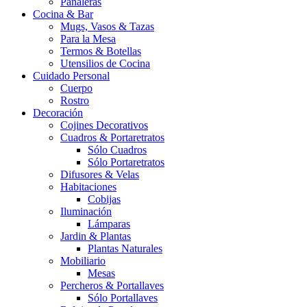
Pañaleras
Cocina & Bar
Mugs, Vasos & Tazas
Para la Mesa
Termos & Botellas
Utensilios de Cocina
Cuidado Personal
Cuerpo
Rostro
Decoración
Cojines Decorativos
Cuadros & Portaretratos
Sólo Cuadros
Sólo Portaretratos
Difusores & Velas
Habitaciones
Cobijas
Iluminación
Lámparas
Jardin & Plantas
Plantas Naturales
Mobiliario
Mesas
Percheros & Portallaves
Sólo Portallaves