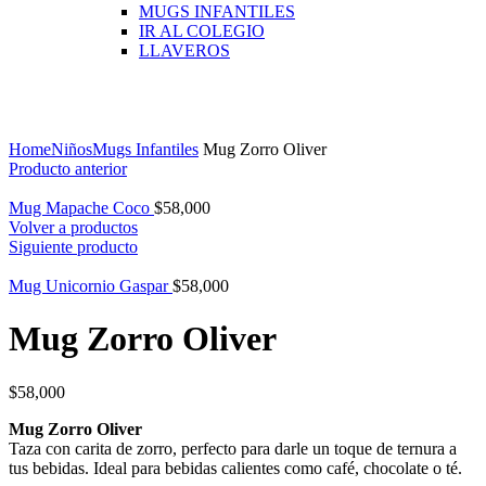
MUGS INFANTILES
IR AL COLEGIO
LLAVEROS
Click para agrandar
Home
Niños
Mugs Infantiles
Mug Zorro Oliver
Producto anterior
Mug Mapache Coco
$
58,000
Volver a productos
Siguiente producto
Mug Unicornio Gaspar
$
58,000
Mug Zorro Oliver
$
58,000
Mug Zorro Oliver
Taza con carita de zorro, perfecto para darle un toque de ternura a
tus bebidas. Ideal para bebidas calientes como café, chocolate o té.