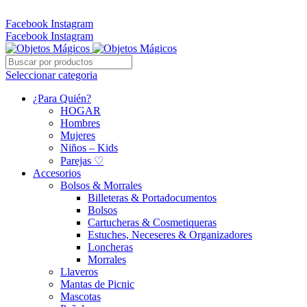
Whatsapp: 305 331 6138
Facebook
Instagram
Facebook
Instagram
Seleccionar categoria
¿Para Quién?
HOGAR
Hombres
Mujeres
Niños – Kids
Parejas ♡
Accesorios
Bolsos & Morrales
Billeteras & Portadocumentos
Bolsos
Cartucheras & Cosmetiqueras
Estuches, Neceseres & Organizadores
Loncheras
Morrales
Llaveros
Mantas de Picnic
Mascotas