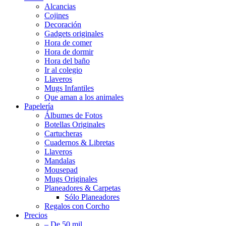
Alcancias
Cojines
Decoración
Gadgets originales
Hora de comer
Hora de dormir
Hora del baño
Ir al colegio
Llaveros
Mugs Infantiles
Que aman a los animales
Papelería
Álbumes de Fotos
Botellas Originales
Cartucheras
Cuadernos & Libretas
Llaveros
Mandalas
Mousepad
Mugs Originales
Planeadores & Carpetas
Sólo Planeadores
Regalos con Corcho
Precios
– De 50 mil