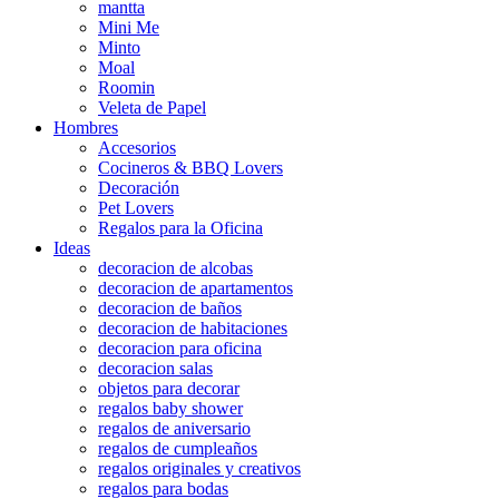
mantta
Mini Me
Minto
Moal
Roomin
Veleta de Papel
Hombres
Accesorios
Cocineros & BBQ Lovers
Decoración
Pet Lovers
Regalos para la Oficina
Ideas
decoracion de alcobas
decoracion de apartamentos
decoracion de baños
decoracion de habitaciones
decoracion para oficina
decoracion salas
objetos para decorar
regalos baby shower
regalos de aniversario
regalos de cumpleaños
regalos originales y creativos
regalos para bodas