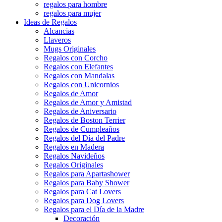
regalos para hombre
regalos para mujer
Ideas de Regalos
Alcancias
Llaveros
Mugs Originales
Regalos con Corcho
Regalos con Elefantes
Regalos con Mandalas
Regalos con Unicornios
Regalos de Amor
Regalos de Amor y Amistad
Regalos de Aniversario
Regalos de Boston Terrier
Regalos de Cumpleaños
Regalos del Día del Padre
Regalos en Madera
Regalos Navideños
Regalos Originales
Regalos para Apartashower
Regalos para Baby Shower
Regalos para Cat Lovers
Regalos para Dog Lovers
Regalos para el Día de la Madre
Decoración