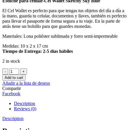
Estuche para celular-Cel Wallet Sketchy Sky Blue
El Cel Wallet es perfecto para que tengas tus objetos del día a día a
la mano, guarda tu celular, documentos y llaves, también es perfecto
para llevar el pasaporte de forma segura a tu viaje. En la parte de
atrás tiene un bolsillo para que guardes monedas.
Materiales: Lona poliéster sublimada y forro semi-impermeable
Medidas: 10 x 2 x 17 cm
Tiempo de Entrega: 2-5 días hábiles
2 in stock
Estuche
para
Add to cart
celular-
Añadir a la lista de deseos
Cel
Compartir
Wallet
Facebook
Sketchy
Sky
Description
Blue
Reviews (0)
quantity
Description