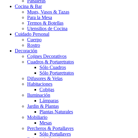
Pañaleras
Cocina & Bar
Mugs, Vasos & Tazas
Para la Mesa
Termos & Botellas
Utensilios de Cocina
Cuidado Personal
Cuerpo
Rostro
Decoración
Cojines Decorativos
Cuadros & Portaretratos
Sólo Cuadros
Sólo Portaretratos
Difusores & Velas
Habitaciones
Cobijas
Iluminación
Lámparas
Jardin & Plantas
Plantas Naturales
Mobiliario
Mesas
Percheros & Portallaves
Sólo Portallaves