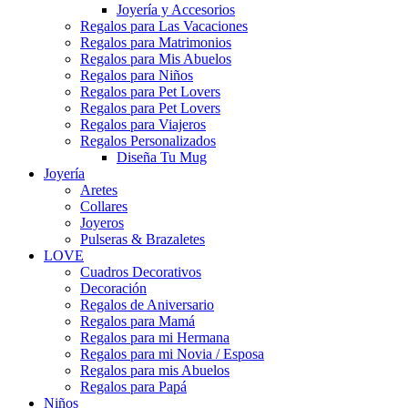
Joyería y Accesorios
Regalos para Las Vacaciones
Regalos para Matrimonios
Regalos para Mis Abuelos
Regalos para Niños
Regalos para Pet Lovers
Regalos para Pet Lovers
Regalos para Viajeros
Regalos Personalizados
Diseña Tu Mug
Joyería
Aretes
Collares
Joyeros
Pulseras & Brazaletes
LOVE
Cuadros Decorativos
Decoración
Regalos de Aniversario
Regalos para Mamá
Regalos para mi Hermana
Regalos para mi Novia / Esposa
Regalos para mis Abuelos
Regalos para Papá
Niños