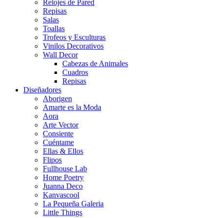
Relojes de Pared
Repisas
Salas
Toallas
Trofeos y Esculturas
Vinilos Decorativos
Wall Decor
Cabezas de Animales
Cuadros
Repisas
Diseñadores
Aborigen
Amarte es la Moda
Aora
Arte Vector
Consiente
Cuéntame
Ellas & Ellos
Flipos
Fullhouse Lab
Home Poetry
Juanna Deco
Kanvascool
La Pequeña Galeria
Little Things