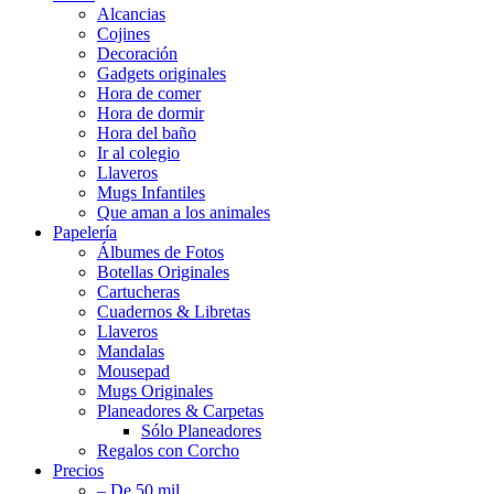
Alcancias
Cojines
Decoración
Gadgets originales
Hora de comer
Hora de dormir
Hora del baño
Ir al colegio
Llaveros
Mugs Infantiles
Que aman a los animales
Papelería
Álbumes de Fotos
Botellas Originales
Cartucheras
Cuadernos & Libretas
Llaveros
Mandalas
Mousepad
Mugs Originales
Planeadores & Carpetas
Sólo Planeadores
Regalos con Corcho
Precios
– De 50 mil