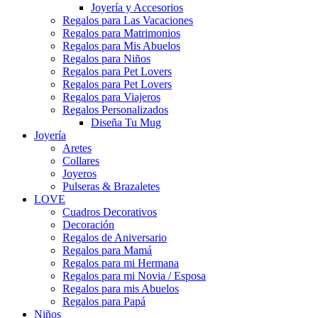
Joyería y Accesorios
Regalos para Las Vacaciones
Regalos para Matrimonios
Regalos para Mis Abuelos
Regalos para Niños
Regalos para Pet Lovers
Regalos para Pet Lovers
Regalos para Viajeros
Regalos Personalizados
Diseña Tu Mug
Joyería
Aretes
Collares
Joyeros
Pulseras & Brazaletes
LOVE
Cuadros Decorativos
Decoración
Regalos de Aniversario
Regalos para Mamá
Regalos para mi Hermana
Regalos para mi Novia / Esposa
Regalos para mis Abuelos
Regalos para Papá
Niños