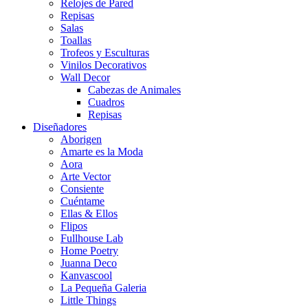
Relojes de Pared
Repisas
Salas
Toallas
Trofeos y Esculturas
Vinilos Decorativos
Wall Decor
Cabezas de Animales
Cuadros
Repisas
Diseñadores
Aborigen
Amarte es la Moda
Aora
Arte Vector
Consiente
Cuéntame
Ellas & Ellos
Flipos
Fullhouse Lab
Home Poetry
Juanna Deco
Kanvascool
La Pequeña Galeria
Little Things