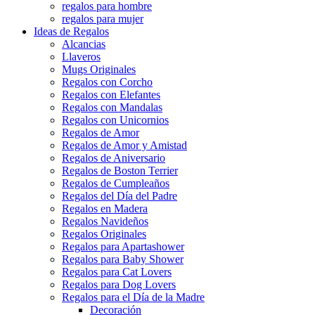
regalos para hombre
regalos para mujer
Ideas de Regalos
Alcancias
Llaveros
Mugs Originales
Regalos con Corcho
Regalos con Elefantes
Regalos con Mandalas
Regalos con Unicornios
Regalos de Amor
Regalos de Amor y Amistad
Regalos de Aniversario
Regalos de Boston Terrier
Regalos de Cumpleaños
Regalos del Día del Padre
Regalos en Madera
Regalos Navideños
Regalos Originales
Regalos para Apartashower
Regalos para Baby Shower
Regalos para Cat Lovers
Regalos para Dog Lovers
Regalos para el Día de la Madre
Decoración