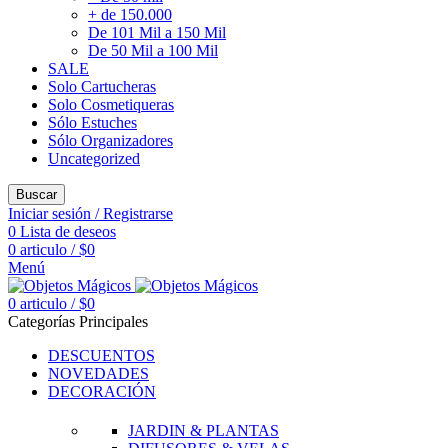
+ de 150.000
De 101 Mil a 150 Mil
De 50 Mil a 100 Mil
SALE
Solo Cartucheras
Solo Cosmetiqueras
Sólo Estuches
Sólo Organizadores
Uncategorized
Buscar
Iniciar sesión / Registrarse
0
Lista de deseos
0
articulo
/
$
0
Menú
0
articulo
/
$
0
Categorías Principales
DESCUENTOS
NOVEDADES
DECORACIÓN
JARDIN & PLANTAS