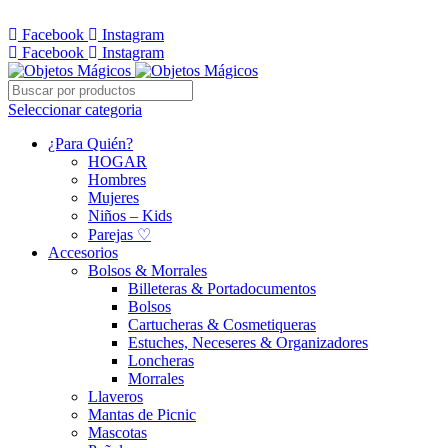
Whatsapp: 305 331 6138
Facebook
Instagram
Facebook
Instagram
Seleccionar categoria
¿Para Quién?
HOGAR
Hombres
Mujeres
Niños – Kids
Parejas ♡
Accesorios
Bolsos & Morrales
Billeteras & Portadocumentos
Bolsos
Cartucheras & Cosmetiqueras
Estuches, Neceseres & Organizadores
Loncheras
Morrales
Llaveros
Mantas de Picnic
Mascotas