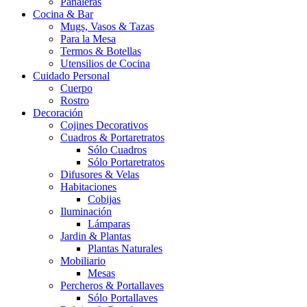
Pañaleras
Cocina & Bar
Mugs, Vasos & Tazas
Para la Mesa
Termos & Botellas
Utensilios de Cocina
Cuidado Personal
Cuerpo
Rostro
Decoración
Cojines Decorativos
Cuadros & Portaretratos
Sólo Cuadros
Sólo Portaretratos
Difusores & Velas
Habitaciones
Cobijas
Iluminación
Lámparas
Jardin & Plantas
Plantas Naturales
Mobiliario
Mesas
Percheros & Portallaves
Sólo Portallaves