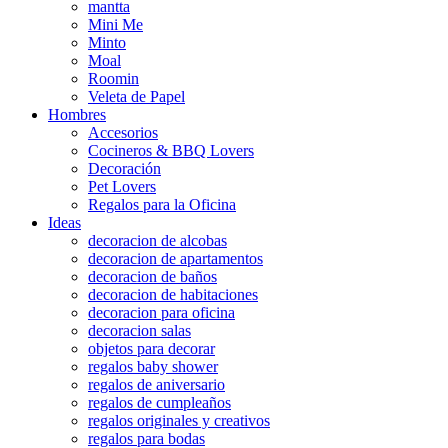
mantta
Mini Me
Minto
Moal
Roomin
Veleta de Papel
Hombres
Accesorios
Cocineros & BBQ Lovers
Decoración
Pet Lovers
Regalos para la Oficina
Ideas
decoracion de alcobas
decoracion de apartamentos
decoracion de baños
decoracion de habitaciones
decoracion para oficina
decoracion salas
objetos para decorar
regalos baby shower
regalos de aniversario
regalos de cumpleaños
regalos originales y creativos
regalos para bodas