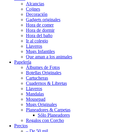
Alcancias
Cojines
Decoración
Gadgets originales
Hora de comer
Hora de dormir
Hora del baño
Ir al colegio
Llaveros
Mugs Infantiles
Que aman a los animales
Papelería
Álbumes de Fotos
Botellas Originales
Cartucheras
Cuadernos & Libretas
Llaveros
Mandalas
Mousepad
Mugs Originales
Planeadores & Carpetas
Sólo Planeadores
Regalos con Corcho
Precios
– De 50 mil