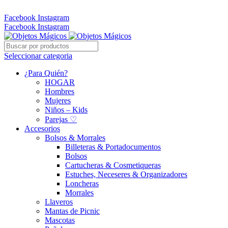
Whatsapp: 305 331 6138
Facebook
Instagram
Facebook
Instagram
Seleccionar categoria
¿Para Quién?
HOGAR
Hombres
Mujeres
Niños – Kids
Parejas ♡
Accesorios
Bolsos & Morrales
Billeteras & Portadocumentos
Bolsos
Cartucheras & Cosmetiqueras
Estuches, Neceseres & Organizadores
Loncheras
Morrales
Llaveros
Mantas de Picnic
Mascotas