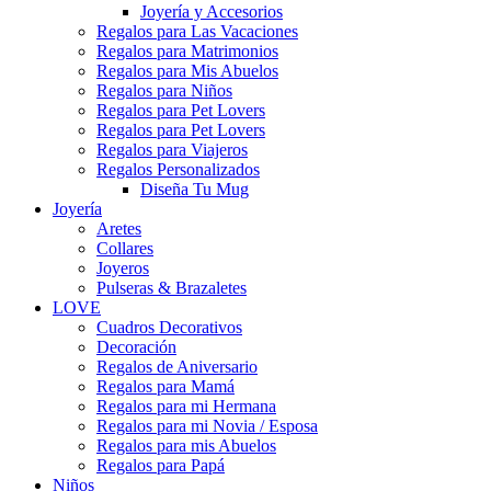
Joyería y Accesorios
Regalos para Las Vacaciones
Regalos para Matrimonios
Regalos para Mis Abuelos
Regalos para Niños
Regalos para Pet Lovers
Regalos para Pet Lovers
Regalos para Viajeros
Regalos Personalizados
Diseña Tu Mug
Joyería
Aretes
Collares
Joyeros
Pulseras & Brazaletes
LOVE
Cuadros Decorativos
Decoración
Regalos de Aniversario
Regalos para Mamá
Regalos para mi Hermana
Regalos para mi Novia / Esposa
Regalos para mis Abuelos
Regalos para Papá
Niños