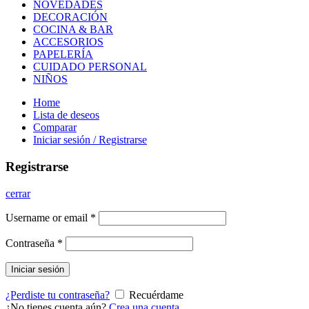
NOVEDADES
DECORACIÓN
COCINA & BAR
ACCESORIOS
PAPELERÍA
CUIDADO PERSONAL
NIÑOS
Home
Lista de deseos
Comparar
Iniciar sesión / Registrarse
Registrarse
cerrar
Username or email
*
Contraseña
*
Iniciar sesión
¿Perdiste tu contraseña?
Recuérdame
¿No tienes cuenta aún?
Crea una cuenta