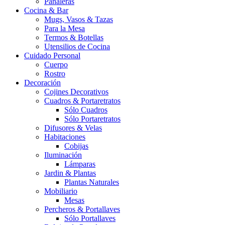
Pañaleras
Cocina & Bar
Mugs, Vasos & Tazas
Para la Mesa
Termos & Botellas
Utensilios de Cocina
Cuidado Personal
Cuerpo
Rostro
Decoración
Cojines Decorativos
Cuadros & Portaretratos
Sólo Cuadros
Sólo Portaretratos
Difusores & Velas
Habitaciones
Cobijas
Iluminación
Lámparas
Jardin & Plantas
Plantas Naturales
Mobiliario
Mesas
Percheros & Portallaves
Sólo Portallaves