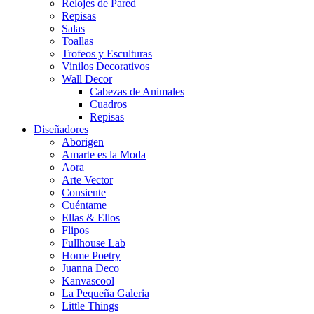
Relojes de Pared
Repisas
Salas
Toallas
Trofeos y Esculturas
Vinilos Decorativos
Wall Decor
Cabezas de Animales
Cuadros
Repisas
Diseñadores
Aborigen
Amarte es la Moda
Aora
Arte Vector
Consiente
Cuéntame
Ellas & Ellos
Flipos
Fullhouse Lab
Home Poetry
Juanna Deco
Kanvascool
La Pequeña Galeria
Little Things