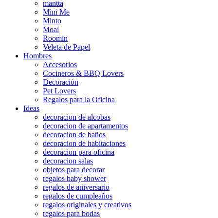
mantta
Mini Me
Minto
Moal
Roomin
Veleta de Papel
Hombres
Accesorios
Cocineros & BBQ Lovers
Decoración
Pet Lovers
Regalos para la Oficina
Ideas
decoracion de alcobas
decoracion de apartamentos
decoracion de baños
decoracion de habitaciones
decoracion para oficina
decoracion salas
objetos para decorar
regalos baby shower
regalos de aniversario
regalos de cumpleaños
regalos originales y creativos
regalos para bodas