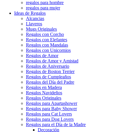
regalos para hombre
regalos para mujer
Ideas de Regalos
Alcancias
Llaveros
Mugs Originales
Regalos con Corcho
Regalos con Elefantes
Regalos con Mandalas
Regalos con Unicornios
Regalos de Amor
Regalos de Amor y Amistad
Regalos de Aniversario
Regalos de Boston Terrier
Regalos de Cumpleaños
Regalos del Día del Padre
Regalos en Madera
Regalos Navideños
Regalos Originales
Regalos para Apartashower
Regalos para Baby Shower
Regalos para Cat Lovers
Regalos para Dog Lovers
Regalos para el Día de la Madre
Decoración