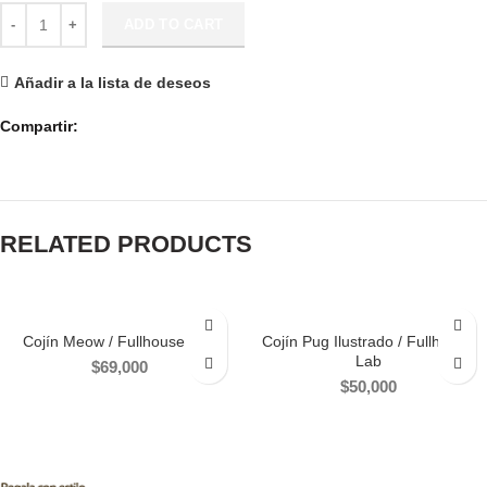
Cuadro Decorativo Los Mejores Momentos quantity
ADD TO CART
Añadir a la lista de deseos
Compartir
RELATED PRODUCTS
Cojín Meow / Fullhouse Lab
Cojín Pug Ilustrado / Fullhouse
Lab
$
69,000
$
50,000