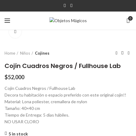
0
Click para agrandar
Home
Niños
Cojines
Cojín Cuadros Negros / Fullhouse Lab
$
52,000
Cojín Cuadros Negros / Fullhouse Lab
Decora tu habitación o espacio preferido con este original cojín!!
Material: Lona poliester, cremallera de nylon
Tamaño: 40×40 cm
Tiempo de Entrega: 5 días hábiles.
NO USAR CLORO
5 in stock