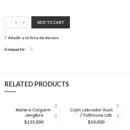
Cojín Cuadros Negros / Fullhouse Lab quantity
ADD TO CART
Añadir a la lista de deseos
Compartir
RELATED PRODUCTS
Matera Colgante
Cojín Labrador Ilustrado
Jengibre
/ Fullhouse Lab
$
125,000
$
50,000