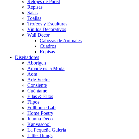
Relojes de Pared
Repisas
Salas
Toallas
Trofeos y Esculturas
Vinilos Decorativos
Wall Decor
Cabezas de Animales
Cuadros
Repisas
Diseñadores
Aborigen
Amarte es la Moda
Aora
Arte Vector
Consiente
Cuéntame
Ellas & Ellos
Flipos
Fullhouse Lab
Home Poetry
Juanna Deco
Kanvascool
La Pequeña Galeria
Little Things