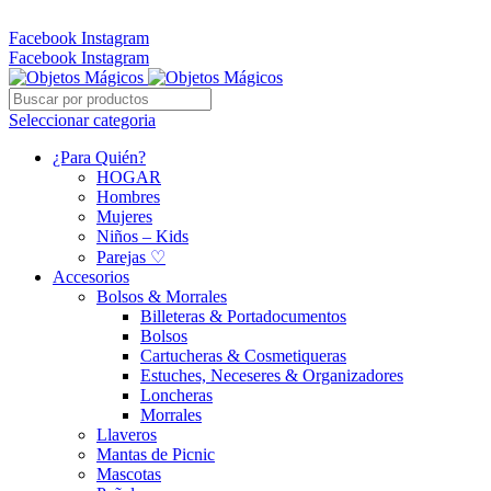
Whatsapp: 305 331 6138
Facebook
Instagram
Facebook
Instagram
Seleccionar categoria
¿Para Quién?
HOGAR
Hombres
Mujeres
Niños – Kids
Parejas ♡
Accesorios
Bolsos & Morrales
Billeteras & Portadocumentos
Bolsos
Cartucheras & Cosmetiqueras
Estuches, Neceseres & Organizadores
Loncheras
Morrales
Llaveros
Mantas de Picnic
Mascotas