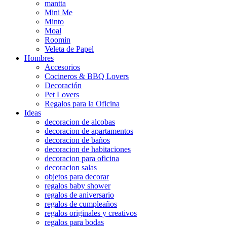
mantta
Mini Me
Minto
Moal
Roomin
Veleta de Papel
Hombres
Accesorios
Cocineros & BBQ Lovers
Decoración
Pet Lovers
Regalos para la Oficina
Ideas
decoracion de alcobas
decoracion de apartamentos
decoracion de baños
decoracion de habitaciones
decoracion para oficina
decoracion salas
objetos para decorar
regalos baby shower
regalos de aniversario
regalos de cumpleaños
regalos originales y creativos
regalos para bodas