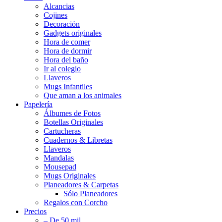
Alcancias
Cojines
Decoración
Gadgets originales
Hora de comer
Hora de dormir
Hora del baño
Ir al colegio
Llaveros
Mugs Infantiles
Que aman a los animales
Papelería
Álbumes de Fotos
Botellas Originales
Cartucheras
Cuadernos & Libretas
Llaveros
Mandalas
Mousepad
Mugs Originales
Planeadores & Carpetas
Sólo Planeadores
Regalos con Corcho
Precios
– De 50 mil