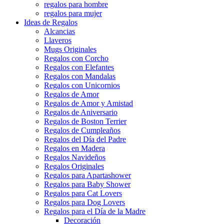
regalos para hombre
regalos para mujer
Ideas de Regalos
Alcancias
Llaveros
Mugs Originales
Regalos con Corcho
Regalos con Elefantes
Regalos con Mandalas
Regalos con Unicornios
Regalos de Amor
Regalos de Amor y Amistad
Regalos de Aniversario
Regalos de Boston Terrier
Regalos de Cumpleaños
Regalos del Día del Padre
Regalos en Madera
Regalos Navideños
Regalos Originales
Regalos para Apartashower
Regalos para Baby Shower
Regalos para Cat Lovers
Regalos para Dog Lovers
Regalos para el Día de la Madre
Decoración