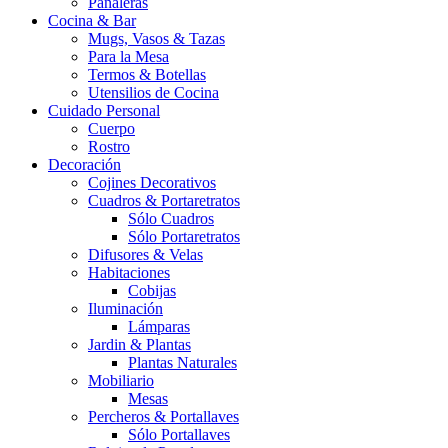
Pañaleras
Cocina & Bar
Mugs, Vasos & Tazas
Para la Mesa
Termos & Botellas
Utensilios de Cocina
Cuidado Personal
Cuerpo
Rostro
Decoración
Cojines Decorativos
Cuadros & Portaretratos
Sólo Cuadros
Sólo Portaretratos
Difusores & Velas
Habitaciones
Cobijas
Iluminación
Lámparas
Jardin & Plantas
Plantas Naturales
Mobiliario
Mesas
Percheros & Portallaves
Sólo Portallaves