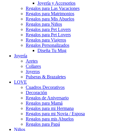
Joyería y Accesorios
Regalos para Las Vacaciones
Regalos para Matrimonios
Regalos para Mis Abuelos
Regalos para Niños
Regalos para Pet Lovers
Regalos para Pet Lovers
Regalos para Viajeros
Regalos Personalizados
Diseña Tu Mug
Joyería
Aretes
Collares
Joyeros
Pulseras & Brazaletes
LOVE
Cuadros Decorativos
Decoración
Regalos de Aniversario
Regalos para Mamá
Regalos para mi Hermana
Regalos para mi Novia / Esposa
Regalos para mis Abuelos
Regalos para Papá
Niños