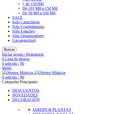
+ de 150.000
De 101 Mil a 150 Mil
De 50 Mil a 100 Mil
SALE
Solo Cartucheras
Solo Cosmetiqueras
Sólo Estuches
Sólo Organizadores
Uncategorized
Buscar
Iniciar sesión / Registrarse
0
Lista de deseos
0
articulo
/
$
0
Menú
0
articulo
/
$
0
Categorías Principales
DESCUENTOS
NOVEDADES
DECORACIÓN
JARDIN & PLANTAS