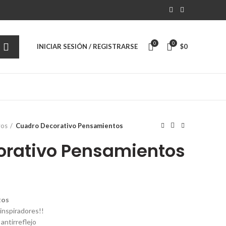
0
0
INICIAR SESIÓN / REGISTRARSE
$
0
vos
Cuadro Decorativo Pensamientos
orativo Pensamientos
tos
inspiradores!!
 antirreflejo