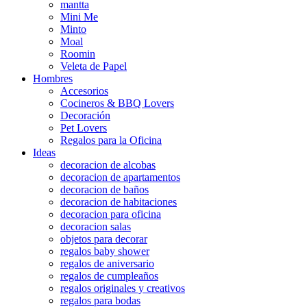
mantta
Mini Me
Minto
Moal
Roomin
Veleta de Papel
Hombres
Accesorios
Cocineros & BBQ Lovers
Decoración
Pet Lovers
Regalos para la Oficina
Ideas
decoracion de alcobas
decoracion de apartamentos
decoracion de baños
decoracion de habitaciones
decoracion para oficina
decoracion salas
objetos para decorar
regalos baby shower
regalos de aniversario
regalos de cumpleaños
regalos originales y creativos
regalos para bodas