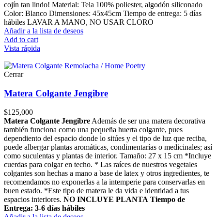
cojín tan lindo! Material: Tela 100% poliester, algodón siliconado
Color: Blanco Dimensiones: 45x45cm Tiempo de entrega: 5 días
hábiles LAVAR A MANO, NO USAR CLORO
Añadir a la lista de deseos
Add to cart
Vista rápida
Cerrar
Matera Colgante Jengibre
$
125,000
Matera Colgante Jengibre
Además de ser una matera decorativa
también funciona como una pequeña huerta colgante, pues
dependiento del espacio donde lo sitúes y el tipo de luz que reciba,
puede albergar plantas aromáticas, condimentarías o medicinales; así
como suculentas y plantas de interior. Tamaño: 27 x 15 cm *Incluye
cuerdas para colgar en techo. * Las raíces de nuestros vegetales
colgantes son hechas a mano a base de latex y otros ingredientes, te
recomendamos no exponerlas a la intemperie para conservarlas en
buen estado. *Este tipo de matera le da vida e identidad a tus
espacios interiores.
NO INCLUYE PLANTA
Tiempo de
Entrega: 3-6 días hábiles
Añadir a la lista de deseos