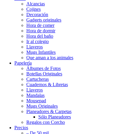
Alcancias
Cojines
Decoración
Gadgets originales
Hora de comer
Hora de dormir
Hora del baño
Ir al colegio
Llaveros
Mugs Infantiles
Que aman a los animales
Papelería
Álbumes de Fotos
Botellas Originales
Cartucheras
Cuadernos & Libretas
Llaveros
Mandalas
Mousepad
Mugs Originales
Planeadores & Carpetas
Sólo Planeadores
Regalos con Corcho
Precios
– De 50 mil