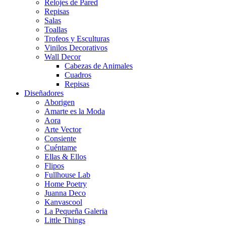
Relojes de Pared
Repisas
Salas
Toallas
Trofeos y Esculturas
Vinilos Decorativos
Wall Decor
Cabezas de Animales
Cuadros
Repisas
Diseñadores
Aborigen
Amarte es la Moda
Aora
Arte Vector
Consiente
Cuéntame
Ellas & Ellos
Flipos
Fullhouse Lab
Home Poetry
Juanna Deco
Kanvascool
La Pequeña Galeria
Little Things