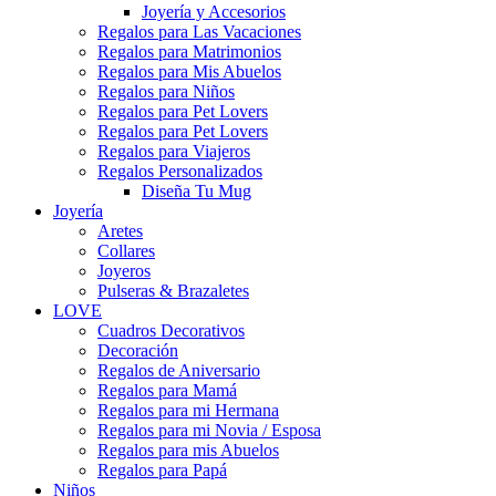
Joyería y Accesorios
Regalos para Las Vacaciones
Regalos para Matrimonios
Regalos para Mis Abuelos
Regalos para Niños
Regalos para Pet Lovers
Regalos para Pet Lovers
Regalos para Viajeros
Regalos Personalizados
Diseña Tu Mug
Joyería
Aretes
Collares
Joyeros
Pulseras & Brazaletes
LOVE
Cuadros Decorativos
Decoración
Regalos de Aniversario
Regalos para Mamá
Regalos para mi Hermana
Regalos para mi Novia / Esposa
Regalos para mis Abuelos
Regalos para Papá
Niños