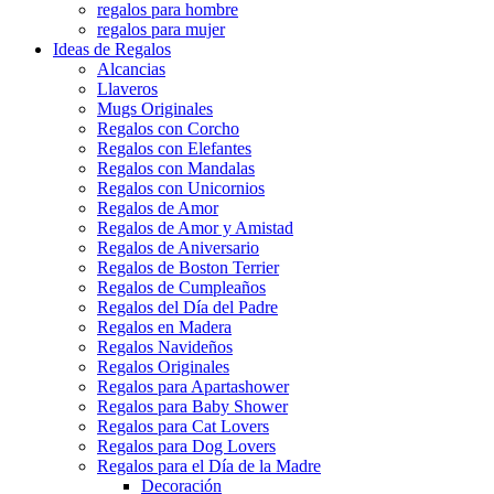
regalos para hombre
regalos para mujer
Ideas de Regalos
Alcancias
Llaveros
Mugs Originales
Regalos con Corcho
Regalos con Elefantes
Regalos con Mandalas
Regalos con Unicornios
Regalos de Amor
Regalos de Amor y Amistad
Regalos de Aniversario
Regalos de Boston Terrier
Regalos de Cumpleaños
Regalos del Día del Padre
Regalos en Madera
Regalos Navideños
Regalos Originales
Regalos para Apartashower
Regalos para Baby Shower
Regalos para Cat Lovers
Regalos para Dog Lovers
Regalos para el Día de la Madre
Decoración