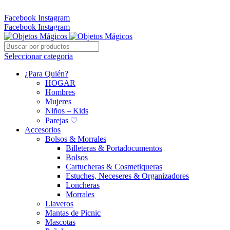
Whatsapp: 305 331 6138
Facebook
Instagram
Facebook
Instagram
Seleccionar categoria
¿Para Quién?
HOGAR
Hombres
Mujeres
Niños – Kids
Parejas ♡
Accesorios
Bolsos & Morrales
Billeteras & Portadocumentos
Bolsos
Cartucheras & Cosmetiqueras
Estuches, Neceseres & Organizadores
Loncheras
Morrales
Llaveros
Mantas de Picnic
Mascotas