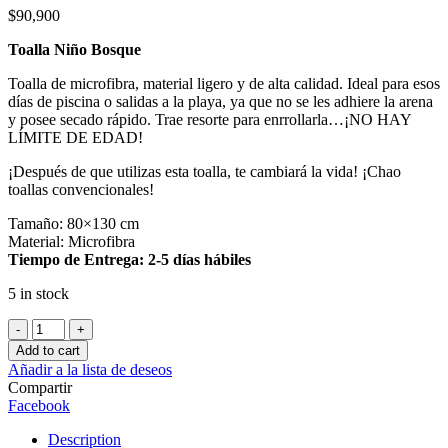
$
90,900
Toalla Niño Bosque
Toalla de microfibra, material ligero y de alta calidad. Ideal para esos
días de piscina o salidas a la playa, ya que no se les adhiere la arena
y posee secado rápido. Trae resorte para enrrollarla…¡NO HAY
LÍMITE DE EDAD!
¡Después de que utilizas esta toalla, te cambiará la vida! ¡Chao
toallas convencionales!
Tamaño: 80×130 cm
Material: Microfibra
Tiempo de Entrega: 2-5 días hábiles
5 in stock
Toalla
Niño
Add to cart
Bosque
Añadir a la lista de deseos
quantity
Compartir
Facebook
Description