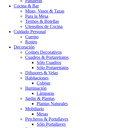
Pañaleras
Cocina & Bar
Mugs, Vasos & Tazas
Para la Mesa
Termos & Botellas
Utensilios de Cocina
Cuidado Personal
Cuerpo
Rostro
Decoración
Cojines Decorativos
Cuadros & Portaretratos
Sólo Cuadros
Sólo Portaretratos
Difusores & Velas
Habitaciones
Cobijas
Iluminación
Lámparas
Jardin & Plantas
Plantas Naturales
Mobiliario
Mesas
Percheros & Portallaves
Sólo Portallaves