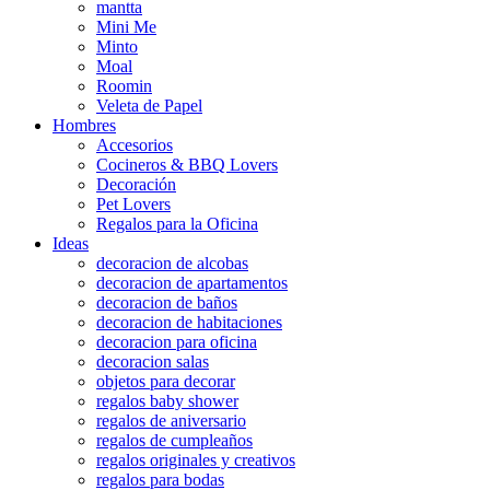
mantta
Mini Me
Minto
Moal
Roomin
Veleta de Papel
Hombres
Accesorios
Cocineros & BBQ Lovers
Decoración
Pet Lovers
Regalos para la Oficina
Ideas
decoracion de alcobas
decoracion de apartamentos
decoracion de baños
decoracion de habitaciones
decoracion para oficina
decoracion salas
objetos para decorar
regalos baby shower
regalos de aniversario
regalos de cumpleaños
regalos originales y creativos
regalos para bodas