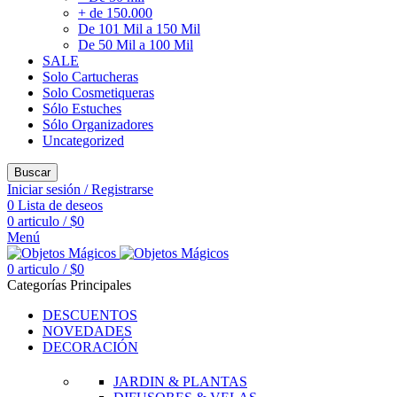
+ de 150.000
De 101 Mil a 150 Mil
De 50 Mil a 100 Mil
SALE
Solo Cartucheras
Solo Cosmetiqueras
Sólo Estuches
Sólo Organizadores
Uncategorized
Buscar
Iniciar sesión / Registrarse
0
Lista de deseos
0
articulo
/
$
0
Menú
0
articulo
/
$
0
Categorías Principales
DESCUENTOS
NOVEDADES
DECORACIÓN
JARDIN & PLANTAS