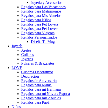
Joyería y Accesorios
Regalos para Las Vacaciones
Regalos para Matrimonios
Regalos para Mis Abuelos
Regalos para Niños
Regalos para Pet Lovers
Regalos para Pet Lovers
Regalos para Viajeros
Regalos Personalizados
Diseña Tu Mug
Joyería
Aretes
Collares
Joyeros
Pulseras & Brazaletes
LOVE
Cuadros Decorativos
Decoración
Regalos de Aniversario
Regalos para Mamá
Regalos para mi Hermana
Regalos para mi Novia / Esposa
Regalos para mis Abuelos
Regalos para Papá
Niños