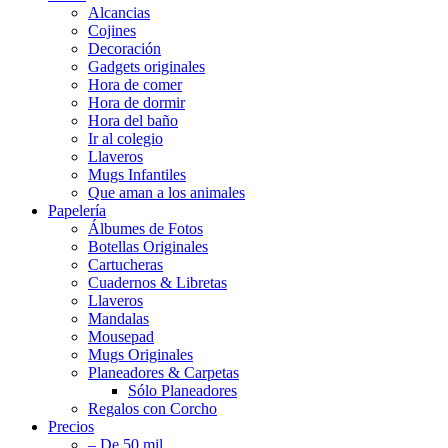
Alcancias
Cojines
Decoración
Gadgets originales
Hora de comer
Hora de dormir
Hora del baño
Ir al colegio
Llaveros
Mugs Infantiles
Que aman a los animales
Papelería
Álbumes de Fotos
Botellas Originales
Cartucheras
Cuadernos & Libretas
Llaveros
Mandalas
Mousepad
Mugs Originales
Planeadores & Carpetas
Sólo Planeadores
Regalos con Corcho
Precios
– De 50 mil