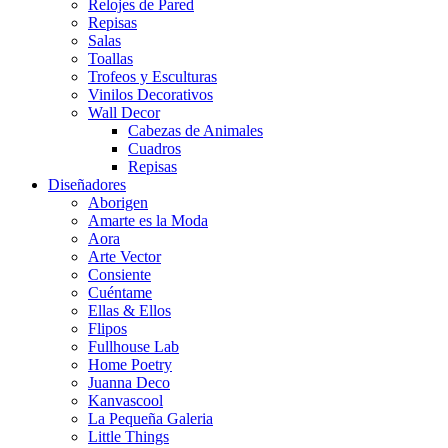
Relojes de Pared
Repisas
Salas
Toallas
Trofeos y Esculturas
Vinilos Decorativos
Wall Decor
Cabezas de Animales
Cuadros
Repisas
Diseñadores
Aborigen
Amarte es la Moda
Aora
Arte Vector
Consiente
Cuéntame
Ellas & Ellos
Flipos
Fullhouse Lab
Home Poetry
Juanna Deco
Kanvascool
La Pequeña Galeria
Little Things