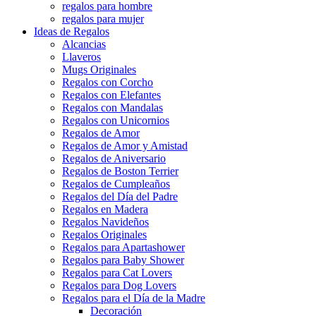
regalos para hombre
regalos para mujer
Ideas de Regalos
Alcancias
Llaveros
Mugs Originales
Regalos con Corcho
Regalos con Elefantes
Regalos con Mandalas
Regalos con Unicornios
Regalos de Amor
Regalos de Amor y Amistad
Regalos de Aniversario
Regalos de Boston Terrier
Regalos de Cumpleaños
Regalos del Día del Padre
Regalos en Madera
Regalos Navideños
Regalos Originales
Regalos para Apartashower
Regalos para Baby Shower
Regalos para Cat Lovers
Regalos para Dog Lovers
Regalos para el Día de la Madre
Decoración