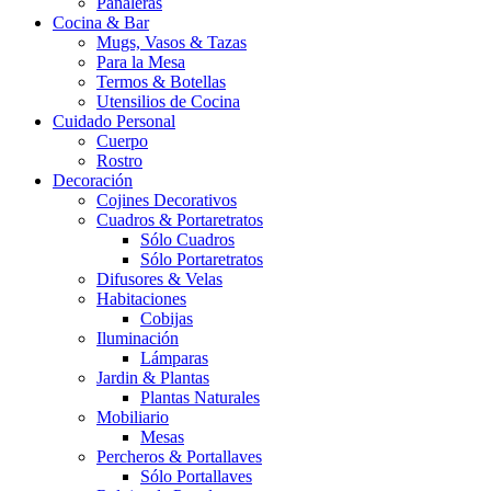
Pañaleras
Cocina & Bar
Mugs, Vasos & Tazas
Para la Mesa
Termos & Botellas
Utensilios de Cocina
Cuidado Personal
Cuerpo
Rostro
Decoración
Cojines Decorativos
Cuadros & Portaretratos
Sólo Cuadros
Sólo Portaretratos
Difusores & Velas
Habitaciones
Cobijas
Iluminación
Lámparas
Jardin & Plantas
Plantas Naturales
Mobiliario
Mesas
Percheros & Portallaves
Sólo Portallaves