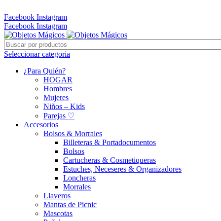
Whatsapp: 305 331 6138
Facebook
Instagram
Facebook
Instagram
Seleccionar categoria
¿Para Quién?
HOGAR
Hombres
Mujeres
Niños – Kids
Parejas ♡
Accesorios
Bolsos & Morrales
Billeteras & Portadocumentos
Bolsos
Cartucheras & Cosmetiqueras
Estuches, Neceseres & Organizadores
Loncheras
Morrales
Llaveros
Mantas de Picnic
Mascotas