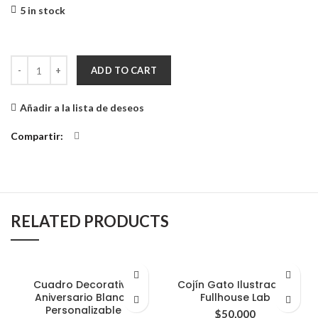
5 in stock
The Beatles quantity
ADD TO CART
Añadir a la lista de deseos
Compartir
RELATED PRODUCTS
Cuadro Decorativo
Cojín Gato Ilustrado /
Aniversario Blanco
Fullhouse Lab
Personalizable
$
50,000