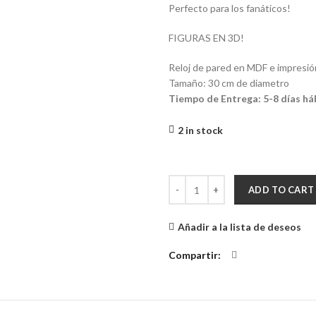
Perfecto para los fanáticos!
FIGURAS EN 3D!
Reloj de pared en MDF e impresión 
Tamaño: 30 cm de diametro
Tiempo de Entrega: 5-8 días há
2 in stock
Reloj de Pared El Principito quant
ADD TO CART
Añadir a la lista de deseos
Compartir