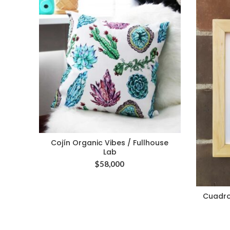
Cojín Organic Vibes / Fullhouse
Lab
$
58,000
Cuadro