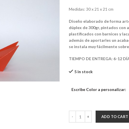
Medidas: 30 x 21 x 21 cm
Diseño elaborado de forma arte
dúplex de 300gr, pintados con a
plastificados con barnices y la
además de aportarles un acabad
se instala muy fácilmente sobre 
TIEMPO DE ENTREGA: 6-12 DÍ
5 in stock
Escribe Color a personalizar:
Cohete de Mesa Papercraft quant
ADD TO CART