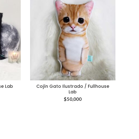
se Lab
Cojín Gato Ilustrado / Fullhouse
Cojí
Lab
$
50,000