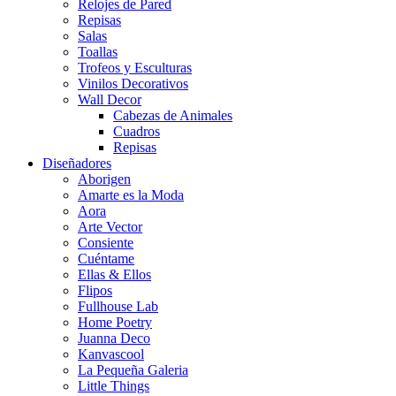
Relojes de Pared
Repisas
Salas
Toallas
Trofeos y Esculturas
Vinilos Decorativos
Wall Decor
Cabezas de Animales
Cuadros
Repisas
Diseñadores
Aborigen
Amarte es la Moda
Aora
Arte Vector
Consiente
Cuéntame
Ellas & Ellos
Flipos
Fullhouse Lab
Home Poetry
Juanna Deco
Kanvascool
La Pequeña Galeria
Little Things