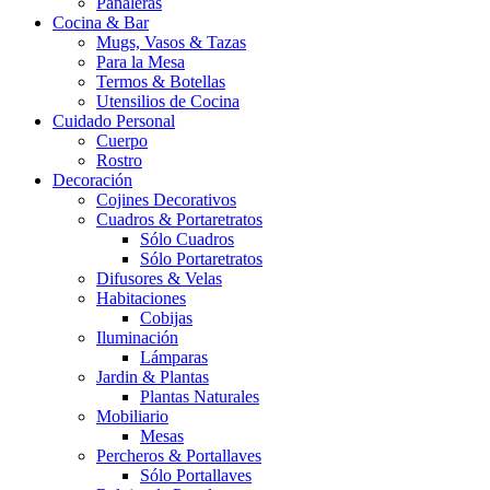
Pañaleras
Cocina & Bar
Mugs, Vasos & Tazas
Para la Mesa
Termos & Botellas
Utensilios de Cocina
Cuidado Personal
Cuerpo
Rostro
Decoración
Cojines Decorativos
Cuadros & Portaretratos
Sólo Cuadros
Sólo Portaretratos
Difusores & Velas
Habitaciones
Cobijas
Iluminación
Lámparas
Jardin & Plantas
Plantas Naturales
Mobiliario
Mesas
Percheros & Portallaves
Sólo Portallaves