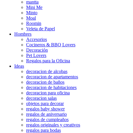
mantta
Mini Me
Minto
Moal
Roomin
Veleta de Papel
Hombres
Accesorios
Cocineros & BBQ Lovers
Decoración
Pet Lovers
Regalos para la Oficina
Ideas
decoracion de alcobas
decoracion de apartamentos
decoracion de baños
decoracion de habitaciones
decoracion para oficina
decoracion salas
objetos para decorar
regalos baby shower
regalos de aniversario
regalos de cumpleaños
regalos originales y creativos
regalos para bodas