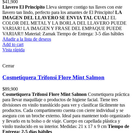
$
41,900
Llavero El Principito
Lleva siempre contigo tus llaves con este
llavero tan lindo, perfecto para los amantes de El Principito!
LA
IMAGEN DEL LLAVERO SE ENVIA TAL CUAL!
EL
COLOR DEL METAL Y LA BORLA DEL LLAVERO PUEDE
VARIAR! LA IMAGEN Y FRASE DEL EMPAQUE PUEDE
VARIAR!! Material: Zamak Tiempo de Entrega: 3-5 días hábiles
Añadir a la lista de deseos
Add to cart
Vista rápida
Cerrar
Cosmetiquera Trifonsi Flore Mint Salmon
$
89,900
Cosmetiquera Trifonsi Flore Mint Salmon
Cosmetiquera práctica
para llevar maquillaje o productos de higiene facial. Tiene tres
divisiones en vinilo translúcido para ver y clasificar fácilmente tus
productos. Cada compartimento cuenta con cierre individual y se
asegura con un broche externo. Ideal para mantener todo organizado
y llevarlo en tu bolso o de viaje. Cuerpo en capellada plástica y
vinilo traslucido en su interior. Medidas: 21 x 17 x 9 cm
Tiempo de
Entrega: 2-5 días hábiles