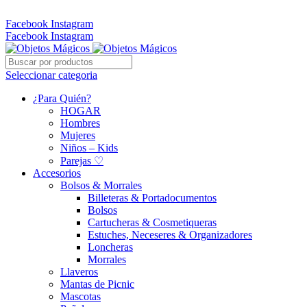
Whatsapp: 305 331 6138
Facebook
Instagram
Facebook
Instagram
Seleccionar categoria
¿Para Quién?
HOGAR
Hombres
Mujeres
Niños – Kids
Parejas ♡
Accesorios
Bolsos & Morrales
Billeteras & Portadocumentos
Bolsos
Cartucheras & Cosmetiqueras
Estuches, Neceseres & Organizadores
Loncheras
Morrales
Llaveros
Mantas de Picnic
Mascotas