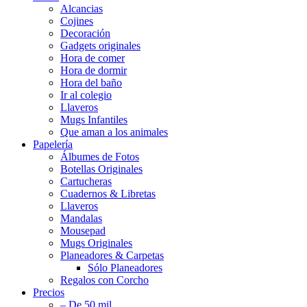
Alcancias
Cojines
Decoración
Gadgets originales
Hora de comer
Hora de dormir
Hora del baño
Ir al colegio
Llaveros
Mugs Infantiles
Que aman a los animales
Papelería
Álbumes de Fotos
Botellas Originales
Cartucheras
Cuadernos & Libretas
Llaveros
Mandalas
Mousepad
Mugs Originales
Planeadores & Carpetas
Sólo Planeadores
Regalos con Corcho
Precios
– De 50 mil