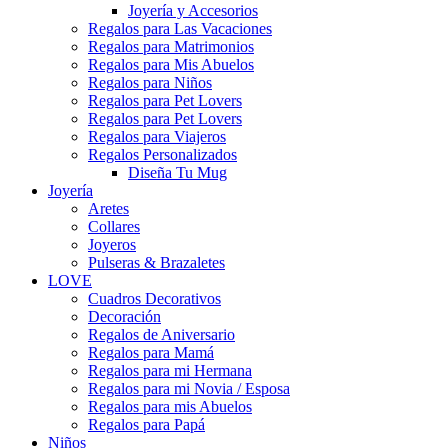
Joyería y Accesorios
Regalos para Las Vacaciones
Regalos para Matrimonios
Regalos para Mis Abuelos
Regalos para Niños
Regalos para Pet Lovers
Regalos para Pet Lovers
Regalos para Viajeros
Regalos Personalizados
Diseña Tu Mug
Joyería
Aretes
Collares
Joyeros
Pulseras & Brazaletes
LOVE
Cuadros Decorativos
Decoración
Regalos de Aniversario
Regalos para Mamá
Regalos para mi Hermana
Regalos para mi Novia / Esposa
Regalos para mis Abuelos
Regalos para Papá
Niños