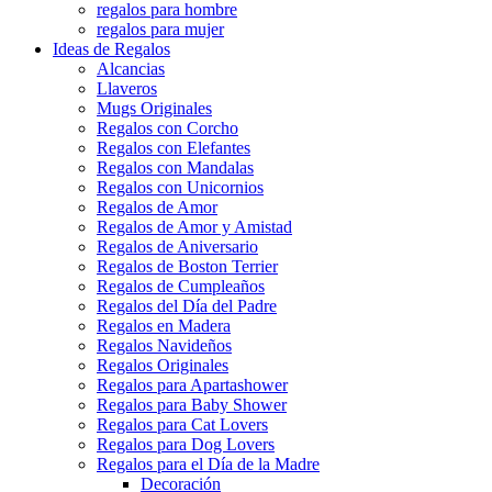
regalos para hombre
regalos para mujer
Ideas de Regalos
Alcancias
Llaveros
Mugs Originales
Regalos con Corcho
Regalos con Elefantes
Regalos con Mandalas
Regalos con Unicornios
Regalos de Amor
Regalos de Amor y Amistad
Regalos de Aniversario
Regalos de Boston Terrier
Regalos de Cumpleaños
Regalos del Día del Padre
Regalos en Madera
Regalos Navideños
Regalos Originales
Regalos para Apartashower
Regalos para Baby Shower
Regalos para Cat Lovers
Regalos para Dog Lovers
Regalos para el Día de la Madre
Decoración