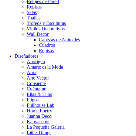
Relojes de Pared
Repisas
Salas
Toallas
Trofeos y Esculturas
Vinilos Decorativos
Wall Decor
Cabezas de Animales
Cuadros
Repisas
Diseñadores
Aborigen
Amarte es la Moda
Aora
Arte Vector
Consiente
Cuéntame
Ellas & Ellos
Flipos
Fullhouse Lab
Home Poetry
Juanna Deco
Kanvascool
La Pequeña Galeria
Little Things