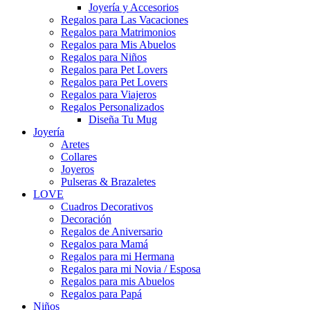
Joyería y Accesorios
Regalos para Las Vacaciones
Regalos para Matrimonios
Regalos para Mis Abuelos
Regalos para Niños
Regalos para Pet Lovers
Regalos para Pet Lovers
Regalos para Viajeros
Regalos Personalizados
Diseña Tu Mug
Joyería
Aretes
Collares
Joyeros
Pulseras & Brazaletes
LOVE
Cuadros Decorativos
Decoración
Regalos de Aniversario
Regalos para Mamá
Regalos para mi Hermana
Regalos para mi Novia / Esposa
Regalos para mis Abuelos
Regalos para Papá
Niños