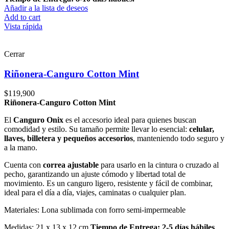
Añadir a la lista de deseos
Add to cart
Vista rápida
Cerrar
Riñonera-Canguro Cotton Mint
$
119,900
Riñonera-Canguro Cotton Mint
El
Canguro Onix
es el accesorio ideal para quienes buscan
comodidad y estilo. Su tamaño permite llevar lo esencial:
celular,
llaves, billetera y pequeños accesorios
, manteniendo todo seguro y
a la mano.
Cuenta con
correa ajustable
para usarlo en la cintura o cruzado al
pecho, garantizando un ajuste cómodo y libertad total de
movimiento. Es un canguro ligero, resistente y fácil de combinar,
ideal para el día a día, viajes, caminatas o cualquier plan.
Materiales: Lona sublimada con forro semi-impermeable
Medidas: 21 x 13 x 12 cm
Tiempo de Entrega: 2-5 días hábiles