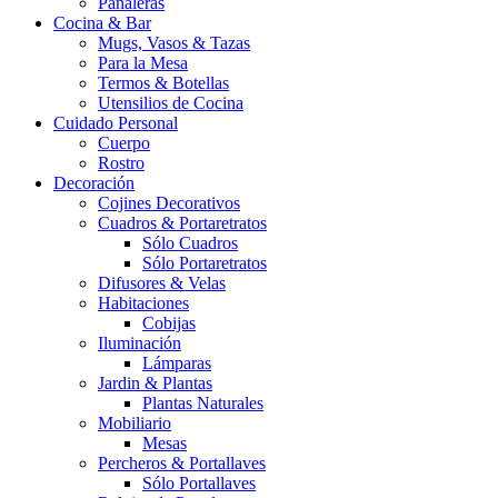
Pañaleras
Cocina & Bar
Mugs, Vasos & Tazas
Para la Mesa
Termos & Botellas
Utensilios de Cocina
Cuidado Personal
Cuerpo
Rostro
Decoración
Cojines Decorativos
Cuadros & Portaretratos
Sólo Cuadros
Sólo Portaretratos
Difusores & Velas
Habitaciones
Cobijas
Iluminación
Lámparas
Jardin & Plantas
Plantas Naturales
Mobiliario
Mesas
Percheros & Portallaves
Sólo Portallaves