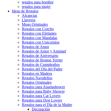
regalos para hombre
regalos para mujer
Ideas de Regalos
Alcancias
Llaveros
Mugs Originales
Regalos con Corcho
Regalos con Elefantes
Regalos con Mandalas
Regalos con Unicornios
Regalos de Amor
Regalos de Amor y Amistad
Regalos de Aniversario
Regalos de Boston Terrier
Regalos de Cumpleaños
Regalos del Día del Padre
Regalos en Madera
Regalos Navideños
Regalos Originales
Regalos para Apartashower
Regalos para Baby Shower
Regalos para Cat Lovers
Regalos para Dog Lovers
Regalos para el Día de la Madre
Decoración