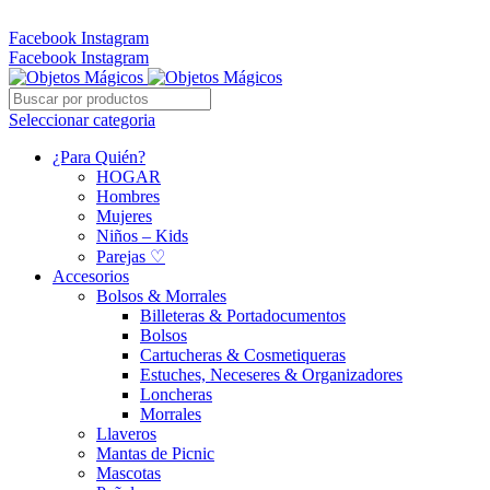
Whatsapp: 305 331 6138
Facebook
Instagram
Facebook
Instagram
Seleccionar categoria
¿Para Quién?
HOGAR
Hombres
Mujeres
Niños – Kids
Parejas ♡
Accesorios
Bolsos & Morrales
Billeteras & Portadocumentos
Bolsos
Cartucheras & Cosmetiqueras
Estuches, Neceseres & Organizadores
Loncheras
Morrales
Llaveros
Mantas de Picnic
Mascotas