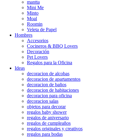
mantta
Mini Me
Minto
Moal
Roomin
Veleta de Papel
Hombres
Accesorios
Cocineros & BBQ Lovers
Decoración
Pet Lovers
Regalos para la Oficina
Ideas
decoracion de alcobas
decoracion de apartamentos
decoracion de baños
decoracion de habitaciones
decoracion para oficina
decoracion salas
objetos para decorar
regalos baby shower
regalos de aniversario
regalos de cumpleaños
regalos originales y creativos
regalos para bodas