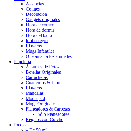
Alcancias
Cojines
Decoración
Gadgets originales
Hora de comer
Hora de dormir
Hora del baño
Ir al colegio
Llaveros
Mugs Infantiles
Que aman a los animales
Papelería
Álbumes de Fotos
Botellas Originales
Cartucheras
Cuadernos & Libretas
Llaveros
Mandalas
Mousepad
Mugs Originales
Planeadores & Carpetas
Sólo Planeadores
Regalos con Corcho
Precios
– De 50 mil