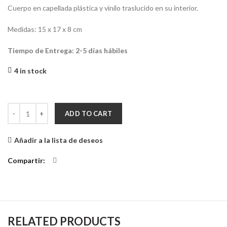
Cuerpo en capellada plástica y vinilo traslucido en su interior.
Medidas: 15 x 17 x 8 cm
Tiempo de Entrega: 2-5 días hábiles
4 in stock
Cosmetiquera Trimidi Flore Mint Salmon quantity
ADD TO CART
Añadir a la lista de deseos
Compartir
RELATED PRODUCTS