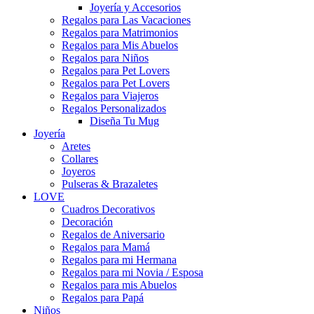
Joyería y Accesorios
Regalos para Las Vacaciones
Regalos para Matrimonios
Regalos para Mis Abuelos
Regalos para Niños
Regalos para Pet Lovers
Regalos para Pet Lovers
Regalos para Viajeros
Regalos Personalizados
Diseña Tu Mug
Joyería
Aretes
Collares
Joyeros
Pulseras & Brazaletes
LOVE
Cuadros Decorativos
Decoración
Regalos de Aniversario
Regalos para Mamá
Regalos para mi Hermana
Regalos para mi Novia / Esposa
Regalos para mis Abuelos
Regalos para Papá
Niños