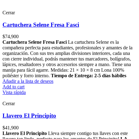
Cerrar
Cartuchera Selene Fresa Fasci
$
74,900
Cartuchera Selene Fresa Fasci
La cartuchera Selene es la
compañera perfecta para estudiantes, profesionales y amantes de la
organización. Con sus tres amplias divisiones interiores, cada una
con cierre individual, podrás mantener tus marcadores, bolígrafos,
lápices, resaltadores y otros accesorios siempre a mano. Tiene una
manija para fácil agarre. Medidas: 21 × 10 × 8 cm Lona 100%
poliéster y forro interno.
Tiempo de Entrega: 2-5 días hábiles
Añadir a la lista de deseos
Add to cart
Vista rápida
Cerrar
Llavero El Principito
$
41,900
Llavero El Principito
Lleva siempre contigo tus llaves con este
llavero tan lindo, perfecto para los amantes de El Principito!
LA