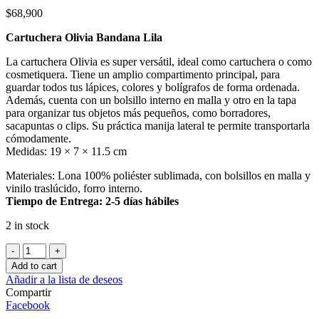
$
68,900
Cartuchera Olivia Bandana Lila
La cartuchera Olivia es super versátil, ideal como cartuchera o como
cosmetiquera. Tiene un amplio compartimento principal, para
guardar todos tus lápices, colores y bolígrafos de forma ordenada.
Además, cuenta con un bolsillo interno en malla y otro en la tapa
para organizar tus objetos más pequeños, como borradores,
sacapuntas o clips. Su práctica manija lateral te permite transportarla
cómodamente.
Medidas: 19 × 7 × 11.5 cm
Materiales: Lona 100% poliéster sublimada, con bolsillos en malla y
vinilo traslúcido, forro interno.
Tiempo de Entrega: 2-5 días hábiles
2 in stock
Cartuchera
Olivia
Add to cart
Bandana
Añadir a la lista de deseos
Lila
Compartir
quantity
Facebook