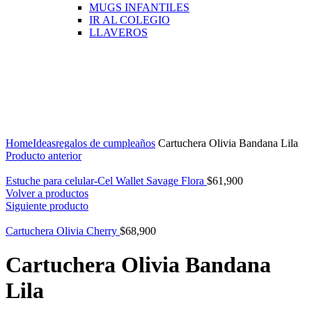
MUGS INFANTILES
IR AL COLEGIO
LLAVEROS
Click para agrandar
Home
Ideas
regalos de cumpleaños
Cartuchera Olivia Bandana Lila
Producto anterior
Estuche para celular-Cel Wallet Savage Flora
$
61,900
Volver a productos
Siguiente producto
Cartuchera Olivia Cherry
$
68,900
Cartuchera Olivia Bandana
Lila