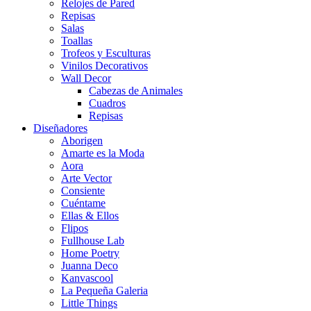
Relojes de Pared
Repisas
Salas
Toallas
Trofeos y Esculturas
Vinilos Decorativos
Wall Decor
Cabezas de Animales
Cuadros
Repisas
Diseñadores
Aborigen
Amarte es la Moda
Aora
Arte Vector
Consiente
Cuéntame
Ellas & Ellos
Flipos
Fullhouse Lab
Home Poetry
Juanna Deco
Kanvascool
La Pequeña Galeria
Little Things