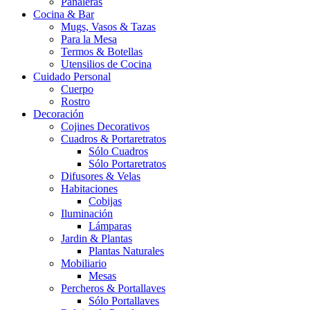
Pañaleras
Cocina & Bar
Mugs, Vasos & Tazas
Para la Mesa
Termos & Botellas
Utensilios de Cocina
Cuidado Personal
Cuerpo
Rostro
Decoración
Cojines Decorativos
Cuadros & Portaretratos
Sólo Cuadros
Sólo Portaretratos
Difusores & Velas
Habitaciones
Cobijas
Iluminación
Lámparas
Jardin & Plantas
Plantas Naturales
Mobiliario
Mesas
Percheros & Portallaves
Sólo Portallaves