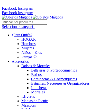
Whatsapp: 305 331 6138
Facebook
Instagram
Facebook
Instagram
Seleccionar categoria
¿Para Quién?
HOGAR
Hombres
Mujeres
Niños – Kids
Parejas ♡
Accesorios
Bolsos & Morrales
Billeteras & Portadocumentos
Bolsos
Cartucheras & Cosmetiqueras
Estuches, Neceseres & Organizadores
Loncheras
Morrales
Llaveros
Mantas de Picnic
Mascotas