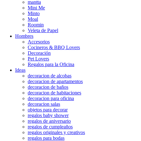
mantta
Mini Me
Minto
Moal
Roomin
Veleta de Papel
Hombres
Accesorios
Cocineros & BBQ Lovers
Decoración
Pet Lovers
Regalos para la Oficina
Ideas
decoracion de alcobas
decoracion de apartamentos
decoracion de baños
decoracion de habitaciones
decoracion para oficina
decoracion salas
objetos para decorar
regalos baby shower
regalos de aniversario
regalos de cumpleaños
regalos originales y creativos
regalos para bodas