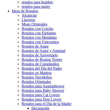
regalos para hombre
regalos para mujer
Ideas de Regalos
Alcancias
Llaveros
Mugs Originales
Regalos con Corcho
Regalos con Elefantes
Regalos con Mandalas
Regalos con Unicornios
Regalos de Amor
Regalos de Amor y Amistad
Regalos de Aniversario
Regalos de Boston Terrier
Regalos de Cumpleaños
Regalos del Día del Padre
Regalos en Madera
Regalos Navideños
Regalos Originales
Regalos para Apartashower
Regalos para Baby Shower
Regalos para Cat Lovers
Regalos para Dog Lovers
Regalos para el Día de la Madre
Decoración