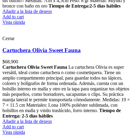
tus outfits!! Medidas: 7cm x 4,5cm Peso: 8 gr Material: Miyuki y
bronce con baño en oro
Tiempo de Entrega:2-5 días hábiles
Añadir a la lista de deseos
Add to cart
Vista rápida
Cerrar
Cartuchera Olivia Sweet Fauna
$
68,900
Cartuchera Olivia Sweet Fauna
La cartuchera Olivia es super
versátil, ideal como cartuchera o como cosmetiquera. Tiene un
amplio compartimento principal, para guardar todos tus lápices,
colores y bolígrafos de forma ordenada. Además, cuenta con un
bolsillo interno en malla y otro en la tapa para organizar tus objetos
más pequeños, como borradores, sacapuntas o clips. Su práctica
manija lateral te permite transportarla cómodamente. Medidas: 19 ×
7 × 11.5 cm Materiales: Lona 100% poliéster sublimada, con
bolsillos en malla y vinilo traslúcido, forro interno.
Tiempo de
Entrega: 2-5 días hábiles
Añadir a la lista de deseos
Add to cart
Vista rápida