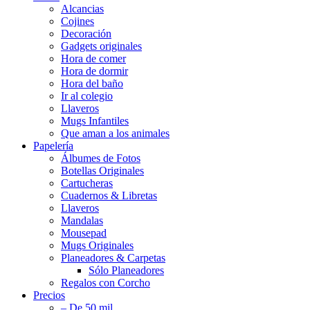
Alcancias
Cojines
Decoración
Gadgets originales
Hora de comer
Hora de dormir
Hora del baño
Ir al colegio
Llaveros
Mugs Infantiles
Que aman a los animales
Papelería
Álbumes de Fotos
Botellas Originales
Cartucheras
Cuadernos & Libretas
Llaveros
Mandalas
Mousepad
Mugs Originales
Planeadores & Carpetas
Sólo Planeadores
Regalos con Corcho
Precios
– De 50 mil