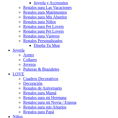
Joyería y Accesorios
Regalos para Las Vacaciones
Regalos para Matrimonios
Regalos para Mis Abuelos
Regalos para Niños
Regalos para Pet Lovers
Regalos para Pet Lovers
Regalos para Viajeros
Regalos Personalizados
Diseña Tu Mug
Joyería
Aretes
Collares
Joyeros
Pulseras & Brazaletes
LOVE
Cuadros Decorativos
Decoración
Regalos de Aniversario
Regalos para Mamá
Regalos para mi Hermana
Regalos para mi Novia / Esposa
Regalos para mis Abuelos
Regalos para Papá
Niños