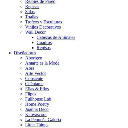
Relojes de Pared
Repisas
Salas
Toallas
Trofeos y Esculturas
Vinilos Decorativos
Wall Decor
Cabezas de Animales
Cuadros
Repisas
Diseñadores
Aborigen
Amarte es la Moda
Aora
Arte Vector
Consiente
Cuéntame
Ellas & Ellos
Flipos
Fullhouse Lab
Home Poetry
Juanna Deco
Kanvascool
La Pequeña Galeria
Little Things