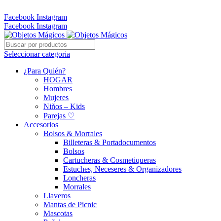
Whatsapp: 305 331 6138
Facebook
Instagram
Facebook
Instagram
Seleccionar categoria
¿Para Quién?
HOGAR
Hombres
Mujeres
Niños – Kids
Parejas ♡
Accesorios
Bolsos & Morrales
Billeteras & Portadocumentos
Bolsos
Cartucheras & Cosmetiqueras
Estuches, Neceseres & Organizadores
Loncheras
Morrales
Llaveros
Mantas de Picnic
Mascotas