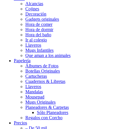
Alcancias
Cojines
Decoración
Gadgets originales
Hora de comer
Hora de dormir
Hora del baño
Ir al colegio
Llaveros
Mugs Infantiles
Que aman a los animales
Papelería
Álbumes de Fotos
Botellas Originales
Cartucheras
Cuadernos & Libretas
Llaveros
Mandalas
Mousepad
Mugs Originales
Planeadores & Carpetas
Sólo Planeadores
Regalos con Corcho
Precios
– De 50 mil