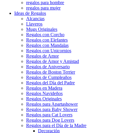
regalos para hombre
regalos para mujer
Ideas de Regalos
Alcancias
Llaveros
Mugs Originales
Regalos con Corcho
Regalos con Elefantes
Regalos con Mandalas
Regalos con Unicornios
Regalos de Amor
Regalos de Amor y Amistad
Regalos de Aniversario
Regalos de Boston Terrier
Regalos de Cumpleaños
Regalos del Día del Padre
Regalos en Madera
Regalos Navideños
Regalos Originales
Regalos para Apartashower
Regalos para Baby Shower
Regalos para Cat Lovers
Regalos para Dog Lovers
Regalos para el Día de la Madre
Decoración