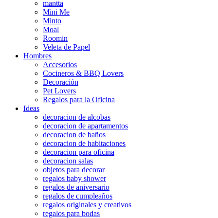
mantta
Mini Me
Minto
Moal
Roomin
Veleta de Papel
Hombres
Accesorios
Cocineros & BBQ Lovers
Decoración
Pet Lovers
Regalos para la Oficina
Ideas
decoracion de alcobas
decoracion de apartamentos
decoracion de baños
decoracion de habitaciones
decoracion para oficina
decoracion salas
objetos para decorar
regalos baby shower
regalos de aniversario
regalos de cumpleaños
regalos originales y creativos
regalos para bodas