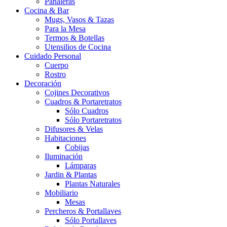
Pañaleras
Cocina & Bar
Mugs, Vasos & Tazas
Para la Mesa
Termos & Botellas
Utensilios de Cocina
Cuidado Personal
Cuerpo
Rostro
Decoración
Cojines Decorativos
Cuadros & Portaretratos
Sólo Cuadros
Sólo Portaretratos
Difusores & Velas
Habitaciones
Cobijas
Iluminación
Lámparas
Jardin & Plantas
Plantas Naturales
Mobiliario
Mesas
Percheros & Portallaves
Sólo Portallaves