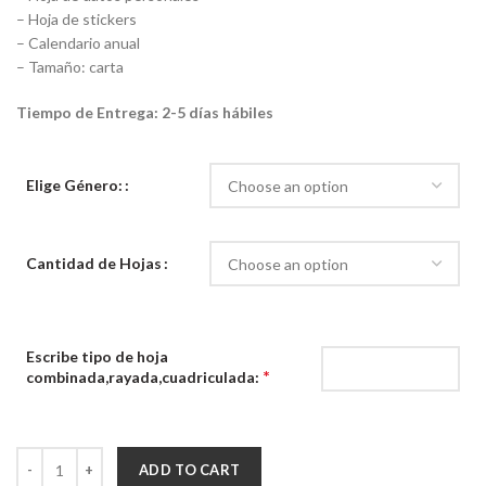
– Hoja de stickers
– Calendario anual
– Tamaño: carta
Tiempo de Entrega: 2-5 días hábiles
Elige Género:
Cantidad de Hojas
Escribe tipo de hoja
*
combinada,rayada,cuadriculada:
Cuaderno XL Secretaria /Secretario quantity
ADD TO CART