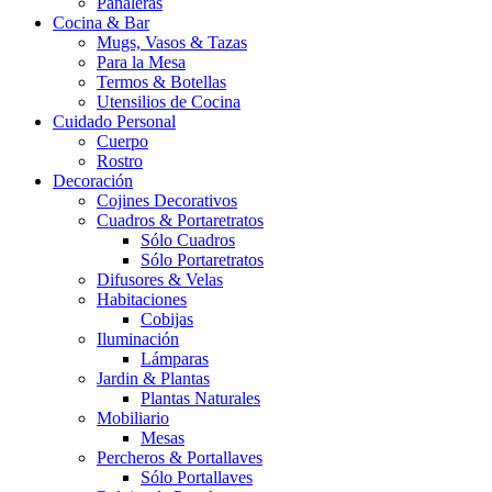
Pañaleras
Cocina & Bar
Mugs, Vasos & Tazas
Para la Mesa
Termos & Botellas
Utensilios de Cocina
Cuidado Personal
Cuerpo
Rostro
Decoración
Cojines Decorativos
Cuadros & Portaretratos
Sólo Cuadros
Sólo Portaretratos
Difusores & Velas
Habitaciones
Cobijas
Iluminación
Lámparas
Jardin & Plantas
Plantas Naturales
Mobiliario
Mesas
Percheros & Portallaves
Sólo Portallaves