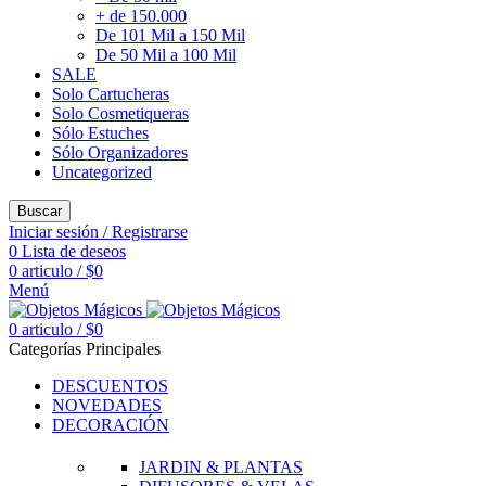
+ de 150.000
De 101 Mil a 150 Mil
De 50 Mil a 100 Mil
SALE
Solo Cartucheras
Solo Cosmetiqueras
Sólo Estuches
Sólo Organizadores
Uncategorized
Buscar
Iniciar sesión / Registrarse
0
Lista de deseos
0
articulo
/
$
0
Menú
0
articulo
/
$
0
Categorías Principales
DESCUENTOS
NOVEDADES
DECORACIÓN
JARDIN & PLANTAS