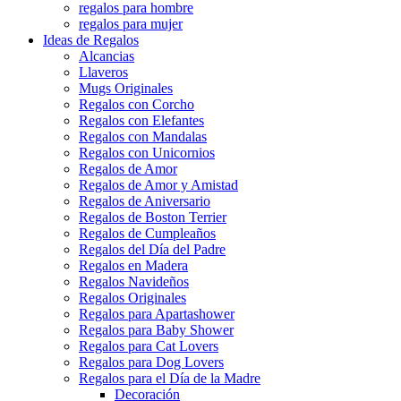
regalos para hombre
regalos para mujer
Ideas de Regalos
Alcancias
Llaveros
Mugs Originales
Regalos con Corcho
Regalos con Elefantes
Regalos con Mandalas
Regalos con Unicornios
Regalos de Amor
Regalos de Amor y Amistad
Regalos de Aniversario
Regalos de Boston Terrier
Regalos de Cumpleaños
Regalos del Día del Padre
Regalos en Madera
Regalos Navideños
Regalos Originales
Regalos para Apartashower
Regalos para Baby Shower
Regalos para Cat Lovers
Regalos para Dog Lovers
Regalos para el Día de la Madre
Decoración