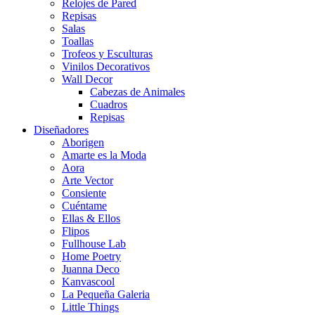
Relojes de Pared
Repisas
Salas
Toallas
Trofeos y Esculturas
Vinilos Decorativos
Wall Decor
Cabezas de Animales
Cuadros
Repisas
Diseñadores
Aborigen
Amarte es la Moda
Aora
Arte Vector
Consiente
Cuéntame
Ellas & Ellos
Flipos
Fullhouse Lab
Home Poetry
Juanna Deco
Kanvascool
La Pequeña Galeria
Little Things