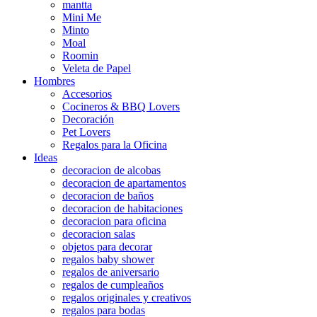
mantta
Mini Me
Minto
Moal
Roomin
Veleta de Papel
Hombres
Accesorios
Cocineros & BBQ Lovers
Decoración
Pet Lovers
Regalos para la Oficina
Ideas
decoracion de alcobas
decoracion de apartamentos
decoracion de baños
decoracion de habitaciones
decoracion para oficina
decoracion salas
objetos para decorar
regalos baby shower
regalos de aniversario
regalos de cumpleaños
regalos originales y creativos
regalos para bodas