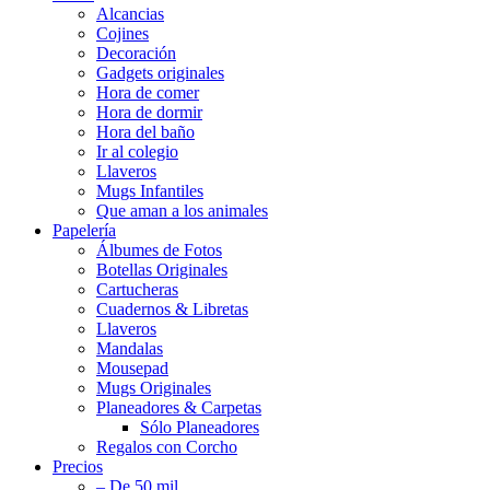
Alcancias
Cojines
Decoración
Gadgets originales
Hora de comer
Hora de dormir
Hora del baño
Ir al colegio
Llaveros
Mugs Infantiles
Que aman a los animales
Papelería
Álbumes de Fotos
Botellas Originales
Cartucheras
Cuadernos & Libretas
Llaveros
Mandalas
Mousepad
Mugs Originales
Planeadores & Carpetas
Sólo Planeadores
Regalos con Corcho
Precios
– De 50 mil