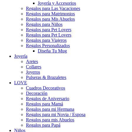
Joyería y Accesorios
Regalos para Las Vacaciones
Regalos para Matrimonios
Regalos para Mis Abuelos
Regalos para Niños
Regalos para Pet Lovers
Regalos para Pet Lovers
Regalos para Viajeros
Regalos Personalizados
Diseña Tu Mug
Joyería
Aretes
Collares
Joyeros
Pulseras & Brazaletes
LOVE
Cuadros Decorativos
Decoración
Regalos de Aniversario
Regalos para Mamá
Regalos para mi Hermana
Regalos para mi Novia / Esposa
Regalos para mis Abuelos
Regalos para Papá
Niños