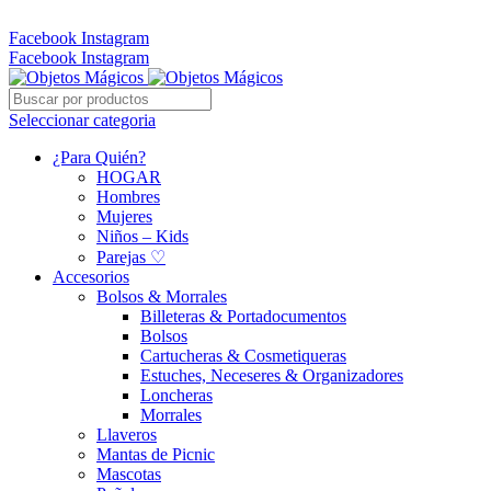
Whatsapp: 305 331 6138
Facebook
Instagram
Facebook
Instagram
Seleccionar categoria
¿Para Quién?
HOGAR
Hombres
Mujeres
Niños – Kids
Parejas ♡
Accesorios
Bolsos & Morrales
Billeteras & Portadocumentos
Bolsos
Cartucheras & Cosmetiqueras
Estuches, Neceseres & Organizadores
Loncheras
Morrales
Llaveros
Mantas de Picnic
Mascotas