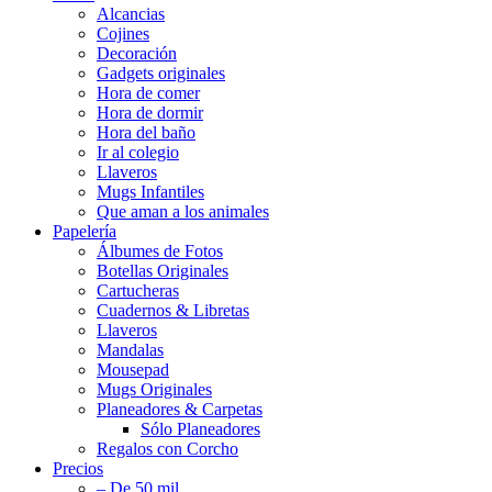
Alcancias
Cojines
Decoración
Gadgets originales
Hora de comer
Hora de dormir
Hora del baño
Ir al colegio
Llaveros
Mugs Infantiles
Que aman a los animales
Papelería
Álbumes de Fotos
Botellas Originales
Cartucheras
Cuadernos & Libretas
Llaveros
Mandalas
Mousepad
Mugs Originales
Planeadores & Carpetas
Sólo Planeadores
Regalos con Corcho
Precios
– De 50 mil