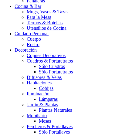
Pañaleras
Cocina & Bar
Mugs, Vasos & Tazas
Para la Mesa
Termos & Botellas
Utensilios de Cocina
Cuidado Personal
Cuerpo
Rostro
Decoración
Cojines Decorativos
Cuadros & Portaretratos
Sólo Cuadros
Sólo Portaretratos
Difusores & Velas
Habitaciones
Cobijas
Iluminación
Lámparas
Jardin & Plantas
Plantas Naturales
Mobiliario
Mesas
Percheros & Portallaves
Sólo Portallaves