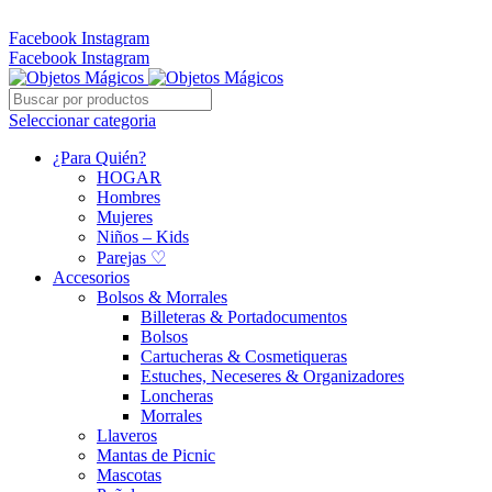
Whatsapp: 305 331 6138
Facebook
Instagram
Facebook
Instagram
Seleccionar categoria
¿Para Quién?
HOGAR
Hombres
Mujeres
Niños – Kids
Parejas ♡
Accesorios
Bolsos & Morrales
Billeteras & Portadocumentos
Bolsos
Cartucheras & Cosmetiqueras
Estuches, Neceseres & Organizadores
Loncheras
Morrales
Llaveros
Mantas de Picnic
Mascotas