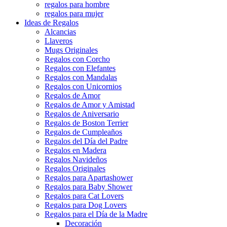
regalos para hombre
regalos para mujer
Ideas de Regalos
Alcancias
Llaveros
Mugs Originales
Regalos con Corcho
Regalos con Elefantes
Regalos con Mandalas
Regalos con Unicornios
Regalos de Amor
Regalos de Amor y Amistad
Regalos de Aniversario
Regalos de Boston Terrier
Regalos de Cumpleaños
Regalos del Día del Padre
Regalos en Madera
Regalos Navideños
Regalos Originales
Regalos para Apartashower
Regalos para Baby Shower
Regalos para Cat Lovers
Regalos para Dog Lovers
Regalos para el Día de la Madre
Decoración