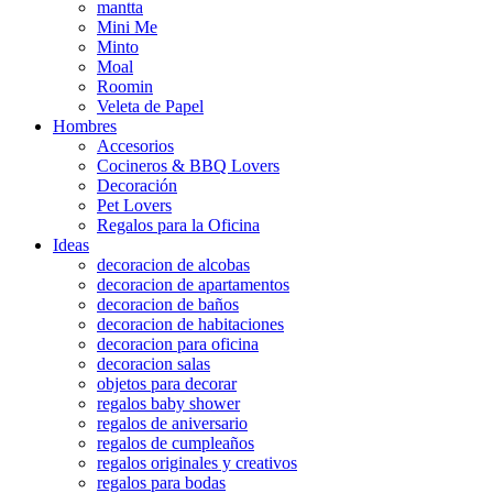
mantta
Mini Me
Minto
Moal
Roomin
Veleta de Papel
Hombres
Accesorios
Cocineros & BBQ Lovers
Decoración
Pet Lovers
Regalos para la Oficina
Ideas
decoracion de alcobas
decoracion de apartamentos
decoracion de baños
decoracion de habitaciones
decoracion para oficina
decoracion salas
objetos para decorar
regalos baby shower
regalos de aniversario
regalos de cumpleaños
regalos originales y creativos
regalos para bodas