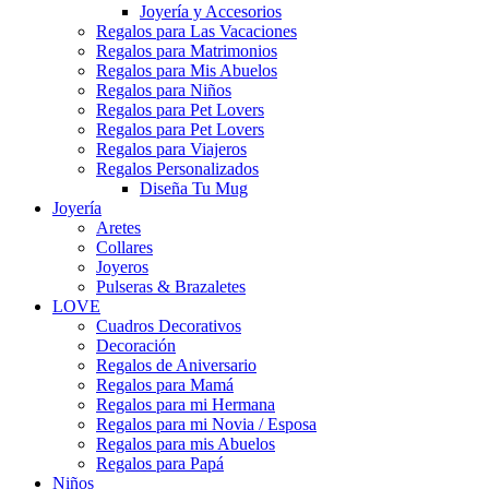
Joyería y Accesorios
Regalos para Las Vacaciones
Regalos para Matrimonios
Regalos para Mis Abuelos
Regalos para Niños
Regalos para Pet Lovers
Regalos para Pet Lovers
Regalos para Viajeros
Regalos Personalizados
Diseña Tu Mug
Joyería
Aretes
Collares
Joyeros
Pulseras & Brazaletes
LOVE
Cuadros Decorativos
Decoración
Regalos de Aniversario
Regalos para Mamá
Regalos para mi Hermana
Regalos para mi Novia / Esposa
Regalos para mis Abuelos
Regalos para Papá
Niños