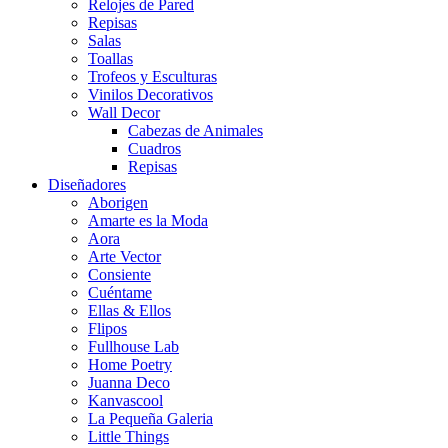
Relojes de Pared
Repisas
Salas
Toallas
Trofeos y Esculturas
Vinilos Decorativos
Wall Decor
Cabezas de Animales
Cuadros
Repisas
Diseñadores
Aborigen
Amarte es la Moda
Aora
Arte Vector
Consiente
Cuéntame
Ellas & Ellos
Flipos
Fullhouse Lab
Home Poetry
Juanna Deco
Kanvascool
La Pequeña Galeria
Little Things