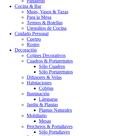
Pañaleras
Cocina & Bar
Mugs, Vasos & Tazas
Para la Mesa
Termos & Botellas
Utensilios de Cocina
Cuidado Personal
Cuerpo
Rostro
Decoración
Cojines Decorativos
Cuadros & Portaretratos
Sólo Cuadros
Sólo Portaretratos
Difusores & Velas
Habitaciones
Cobijas
Iluminación
Lámparas
Jardin & Plantas
Plantas Naturales
Mobiliario
Mesas
Percheros & Portallaves
Sólo Portallaves