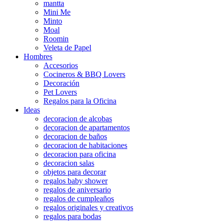
mantta
Mini Me
Minto
Moal
Roomin
Veleta de Papel
Hombres
Accesorios
Cocineros & BBQ Lovers
Decoración
Pet Lovers
Regalos para la Oficina
Ideas
decoracion de alcobas
decoracion de apartamentos
decoracion de baños
decoracion de habitaciones
decoracion para oficina
decoracion salas
objetos para decorar
regalos baby shower
regalos de aniversario
regalos de cumpleaños
regalos originales y creativos
regalos para bodas