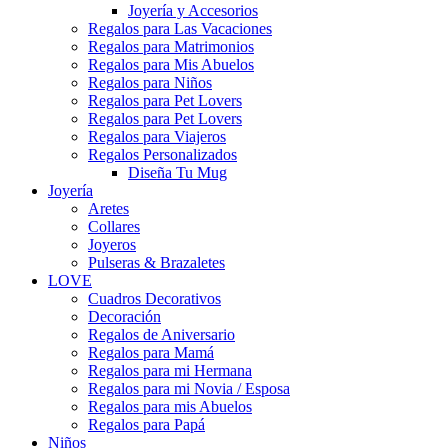
Joyería y Accesorios
Regalos para Las Vacaciones
Regalos para Matrimonios
Regalos para Mis Abuelos
Regalos para Niños
Regalos para Pet Lovers
Regalos para Pet Lovers
Regalos para Viajeros
Regalos Personalizados
Diseña Tu Mug
Joyería
Aretes
Collares
Joyeros
Pulseras & Brazaletes
LOVE
Cuadros Decorativos
Decoración
Regalos de Aniversario
Regalos para Mamá
Regalos para mi Hermana
Regalos para mi Novia / Esposa
Regalos para mis Abuelos
Regalos para Papá
Niños