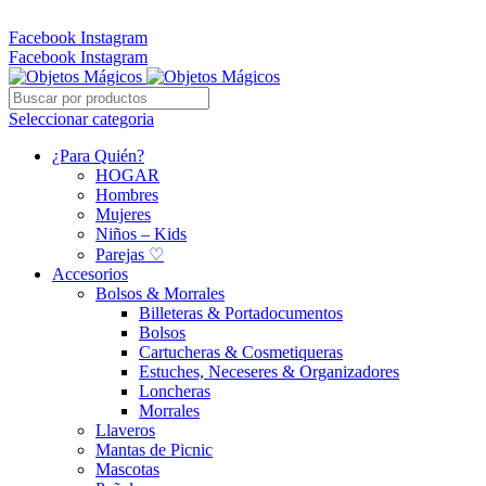
Whatsapp: 305 331 6138
Facebook
Instagram
Facebook
Instagram
Seleccionar categoria
¿Para Quién?
HOGAR
Hombres
Mujeres
Niños – Kids
Parejas ♡
Accesorios
Bolsos & Morrales
Billeteras & Portadocumentos
Bolsos
Cartucheras & Cosmetiqueras
Estuches, Neceseres & Organizadores
Loncheras
Morrales
Llaveros
Mantas de Picnic
Mascotas