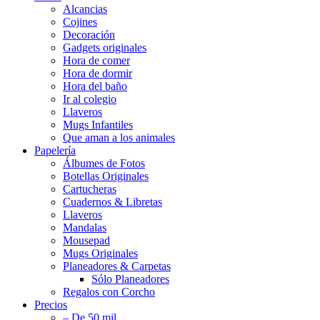
Alcancias
Cojines
Decoración
Gadgets originales
Hora de comer
Hora de dormir
Hora del baño
Ir al colegio
Llaveros
Mugs Infantiles
Que aman a los animales
Papelería
Álbumes de Fotos
Botellas Originales
Cartucheras
Cuadernos & Libretas
Llaveros
Mandalas
Mousepad
Mugs Originales
Planeadores & Carpetas
Sólo Planeadores
Regalos con Corcho
Precios
– De 50 mil