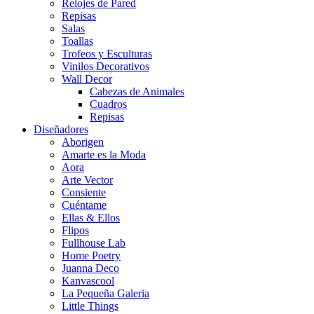
Relojes de Pared
Repisas
Salas
Toallas
Trofeos y Esculturas
Vinilos Decorativos
Wall Decor
Cabezas de Animales
Cuadros
Repisas
Diseñadores
Aborigen
Amarte es la Moda
Aora
Arte Vector
Consiente
Cuéntame
Ellas & Ellos
Flipos
Fullhouse Lab
Home Poetry
Juanna Deco
Kanvascool
La Pequeña Galeria
Little Things