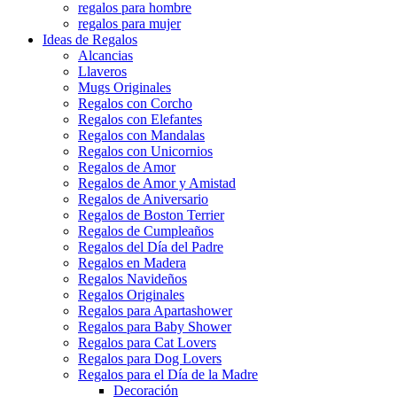
regalos para hombre
regalos para mujer
Ideas de Regalos
Alcancias
Llaveros
Mugs Originales
Regalos con Corcho
Regalos con Elefantes
Regalos con Mandalas
Regalos con Unicornios
Regalos de Amor
Regalos de Amor y Amistad
Regalos de Aniversario
Regalos de Boston Terrier
Regalos de Cumpleaños
Regalos del Día del Padre
Regalos en Madera
Regalos Navideños
Regalos Originales
Regalos para Apartashower
Regalos para Baby Shower
Regalos para Cat Lovers
Regalos para Dog Lovers
Regalos para el Día de la Madre
Decoración