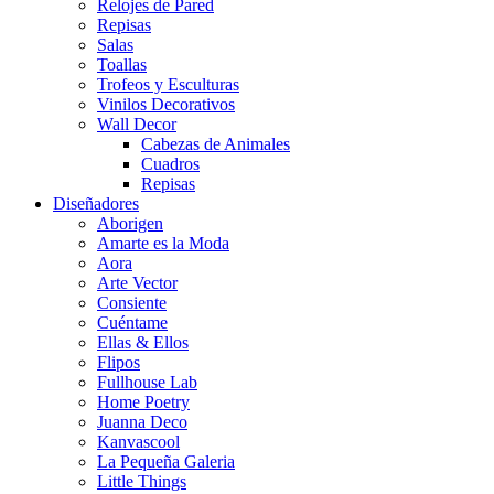
Relojes de Pared
Repisas
Salas
Toallas
Trofeos y Esculturas
Vinilos Decorativos
Wall Decor
Cabezas de Animales
Cuadros
Repisas
Diseñadores
Aborigen
Amarte es la Moda
Aora
Arte Vector
Consiente
Cuéntame
Ellas & Ellos
Flipos
Fullhouse Lab
Home Poetry
Juanna Deco
Kanvascool
La Pequeña Galeria
Little Things