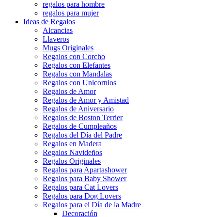
regalos para hombre
regalos para mujer
Ideas de Regalos
Alcancias
Llaveros
Mugs Originales
Regalos con Corcho
Regalos con Elefantes
Regalos con Mandalas
Regalos con Unicornios
Regalos de Amor
Regalos de Amor y Amistad
Regalos de Aniversario
Regalos de Boston Terrier
Regalos de Cumpleaños
Regalos del Día del Padre
Regalos en Madera
Regalos Navideños
Regalos Originales
Regalos para Apartashower
Regalos para Baby Shower
Regalos para Cat Lovers
Regalos para Dog Lovers
Regalos para el Día de la Madre
Decoración