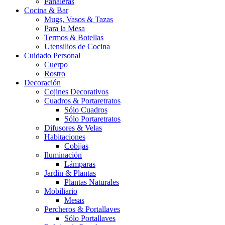
Pañaleras
Cocina & Bar
Mugs, Vasos & Tazas
Para la Mesa
Termos & Botellas
Utensilios de Cocina
Cuidado Personal
Cuerpo
Rostro
Decoración
Cojines Decorativos
Cuadros & Portaretratos
Sólo Cuadros
Sólo Portaretratos
Difusores & Velas
Habitaciones
Cobijas
Iluminación
Lámparas
Jardin & Plantas
Plantas Naturales
Mobiliario
Mesas
Percheros & Portallaves
Sólo Portallaves