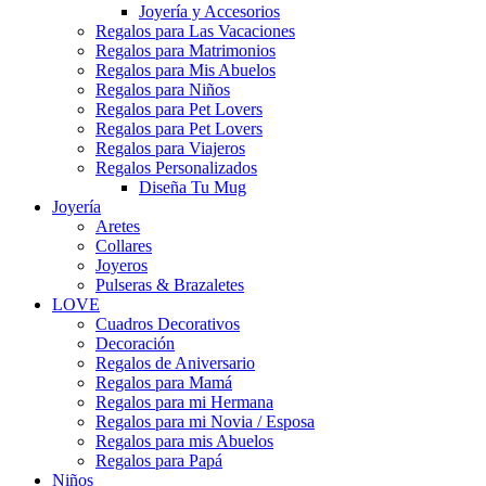
Joyería y Accesorios
Regalos para Las Vacaciones
Regalos para Matrimonios
Regalos para Mis Abuelos
Regalos para Niños
Regalos para Pet Lovers
Regalos para Pet Lovers
Regalos para Viajeros
Regalos Personalizados
Diseña Tu Mug
Joyería
Aretes
Collares
Joyeros
Pulseras & Brazaletes
LOVE
Cuadros Decorativos
Decoración
Regalos de Aniversario
Regalos para Mamá
Regalos para mi Hermana
Regalos para mi Novia / Esposa
Regalos para mis Abuelos
Regalos para Papá
Niños