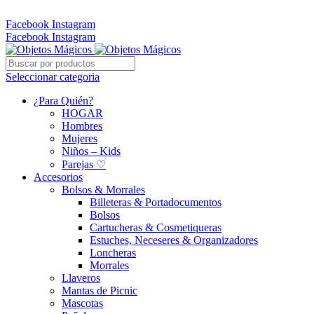
Whatsapp: 305 331 6138
Facebook
Instagram
Facebook
Instagram
Seleccionar categoria
¿Para Quién?
HOGAR
Hombres
Mujeres
Niños – Kids
Parejas ♡
Accesorios
Bolsos & Morrales
Billeteras & Portadocumentos
Bolsos
Cartucheras & Cosmetiqueras
Estuches, Neceseres & Organizadores
Loncheras
Morrales
Llaveros
Mantas de Picnic
Mascotas