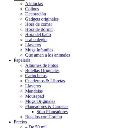
Alcancias
Cojines
Decoración
Gadgets originales
Hora de comer
Hora de dormir
Hora del baño
Ir al colegio
Llaveros
Mugs Infantiles
Que aman a los animales
Papelería
Álbumes de Fotos
Botellas Originales
Cartucheras
Cuadernos & Libretas
Llaveros
Mandalas
Mousepad
Mugs Originales
Planeadores & Carpetas
Sólo Planeadores
Regalos con Corcho
Precios
– De 50 mil