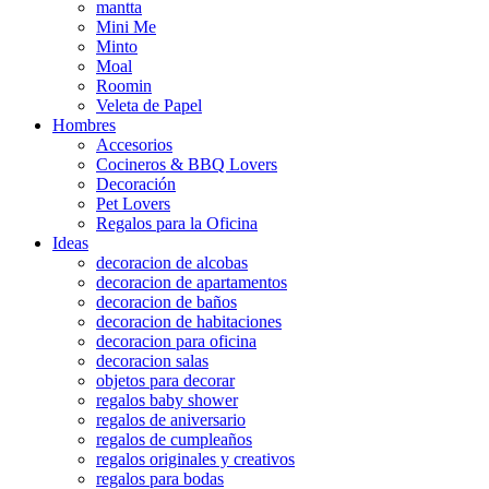
mantta
Mini Me
Minto
Moal
Roomin
Veleta de Papel
Hombres
Accesorios
Cocineros & BBQ Lovers
Decoración
Pet Lovers
Regalos para la Oficina
Ideas
decoracion de alcobas
decoracion de apartamentos
decoracion de baños
decoracion de habitaciones
decoracion para oficina
decoracion salas
objetos para decorar
regalos baby shower
regalos de aniversario
regalos de cumpleaños
regalos originales y creativos
regalos para bodas