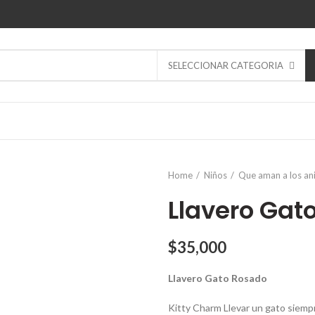
SELECCIONAR CATEGORIA
Home
Niños
Que aman a los an
Llavero Gat
$
35,000
Llavero Gato Rosado
Kitty Charm Llevar un gato siempr