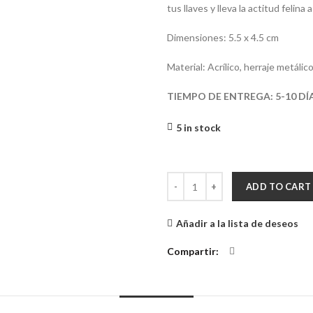
tus llaves y lleva la actitud felina
Dimensiones: 5.5 x 4.5 cm
Material: Acrílico, herraje metálico
TIEMPO DE ENTREGA: 5-10 DÍ
5 in stock
Llavero Gato Rosado quantity
ADD TO CART
Añadir a la lista de deseos
Compartir