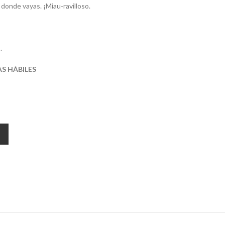
 a donde vayas. ¡Miau-ravilloso.
.
AS HÁBILES