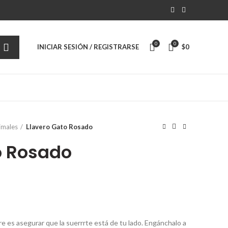
0
0
INICIAR SESIÓN / REGISTRARSE
$
0
imales
Llavero Gato Rosado
o Rosado
e es asegurar que la suerrrte está de tu lado. Engánchalo a