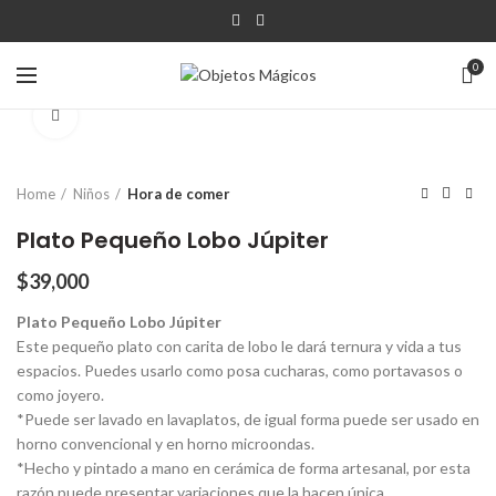
0
Click para agrandar
Home
Niños
Hora de comer
Plato Pequeño Lobo Júpiter
$
39,000
Plato Pequeño Lobo Júpiter
Este pequeño plato con carita de lobo le dará ternura y vida a tus
espacios. Puedes usarlo como posa cucharas, como portavasos o
como joyero.
*Puede ser lavado en lavaplatos, de igual forma puede ser usado en
horno convencional y en horno microondas.
*Hecho y pintado a mano en cerámica de forma artesanal, por esta
razón puede presentar variaciones que la hacen única.