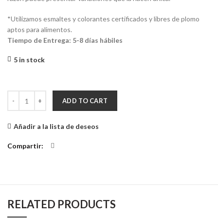
*Utilizamos esmaltes y colorantes certificados y libres de plomo
aptos para alimentos.
Tiempo de Entrega: 5-8 días hábiles
5 in stock
Plato Pequeño Lobo Júpiter quantity
ADD TO CART
Añadir a la lista de deseos
Compartir
RELATED PRODUCTS