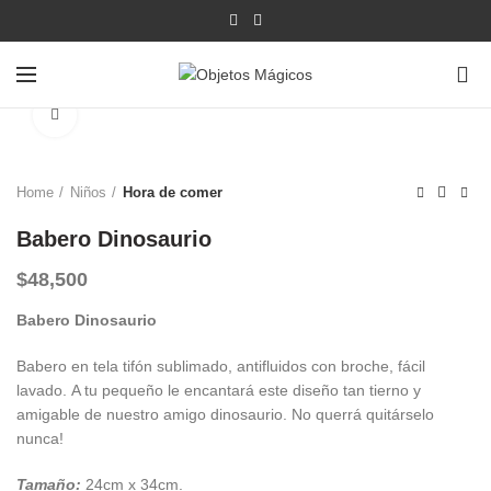
0
Click para agrandar
Home
Niños
Hora de comer
Babero Dinosaurio
$
48,500
Babero Dinosaurio
Babero en tela tifón sublimado, antifluidos con broche, fácil
lavado. A tu pequeño le encantará este diseño tan tierno y
amigable de nuestro amigo dinosaurio. No querrá quitárselo
nunca!
Tamaño:
24cm x 34cm.