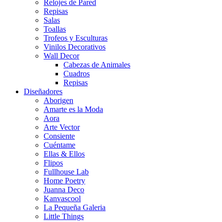
Relojes de Pared
Repisas
Salas
Toallas
Trofeos y Esculturas
Vinilos Decorativos
Wall Decor
Cabezas de Animales
Cuadros
Repisas
Diseñadores
Aborigen
Amarte es la Moda
Aora
Arte Vector
Consiente
Cuéntame
Ellas & Ellos
Flipos
Fullhouse Lab
Home Poetry
Juanna Deco
Kanvascool
La Pequeña Galeria
Little Things