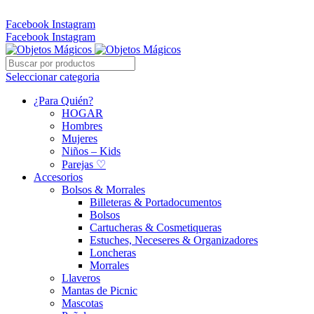
Whatsapp: 305 331 6138
Facebook
Instagram
Facebook
Instagram
Seleccionar categoria
¿Para Quién?
HOGAR
Hombres
Mujeres
Niños – Kids
Parejas ♡
Accesorios
Bolsos & Morrales
Billeteras & Portadocumentos
Bolsos
Cartucheras & Cosmetiqueras
Estuches, Neceseres & Organizadores
Loncheras
Morrales
Llaveros
Mantas de Picnic
Mascotas