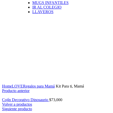
MUGS INFANTILES
IR AL COLEGIO
LLAVEROS
Click para agrandar
Home
LOVE
Regalos para Mamá
Kit Para ti, Mamá
Producto anterior
Cojín Decorativo Dinosaurio
$
73,000
Volver a productos
Siguiente producto