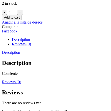
2 in stock
Kit
Para
Add to cart
ti,
Añadir a la lista de deseos
Mamá
Compartir
quantity
Facebook
Description
Reviews (0)
Description
Description
Consiente
Reviews (0)
Reviews
There are no reviews yet.