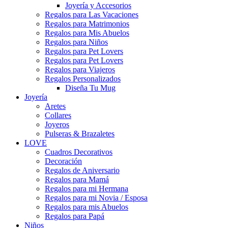
Joyería y Accesorios
Regalos para Las Vacaciones
Regalos para Matrimonios
Regalos para Mis Abuelos
Regalos para Niños
Regalos para Pet Lovers
Regalos para Pet Lovers
Regalos para Viajeros
Regalos Personalizados
Diseña Tu Mug
Joyería
Aretes
Collares
Joyeros
Pulseras & Brazaletes
LOVE
Cuadros Decorativos
Decoración
Regalos de Aniversario
Regalos para Mamá
Regalos para mi Hermana
Regalos para mi Novia / Esposa
Regalos para mis Abuelos
Regalos para Papá
Niños