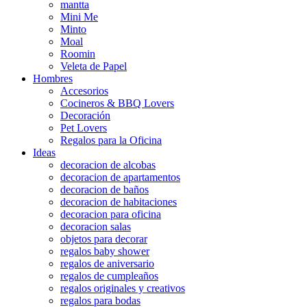
mantta
Mini Me
Minto
Moal
Roomin
Veleta de Papel
Hombres
Accesorios
Cocineros & BBQ Lovers
Decoración
Pet Lovers
Regalos para la Oficina
Ideas
decoracion de alcobas
decoracion de apartamentos
decoracion de baños
decoracion de habitaciones
decoracion para oficina
decoracion salas
objetos para decorar
regalos baby shower
regalos de aniversario
regalos de cumpleaños
regalos originales y creativos
regalos para bodas