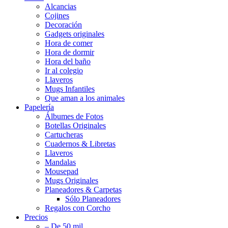
Alcancias
Cojines
Decoración
Gadgets originales
Hora de comer
Hora de dormir
Hora del baño
Ir al colegio
Llaveros
Mugs Infantiles
Que aman a los animales
Papelería
Álbumes de Fotos
Botellas Originales
Cartucheras
Cuadernos & Libretas
Llaveros
Mandalas
Mousepad
Mugs Originales
Planeadores & Carpetas
Sólo Planeadores
Regalos con Corcho
Precios
– De 50 mil