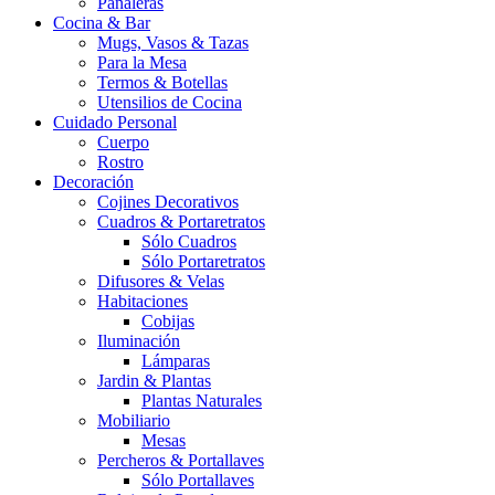
Pañaleras
Cocina & Bar
Mugs, Vasos & Tazas
Para la Mesa
Termos & Botellas
Utensilios de Cocina
Cuidado Personal
Cuerpo
Rostro
Decoración
Cojines Decorativos
Cuadros & Portaretratos
Sólo Cuadros
Sólo Portaretratos
Difusores & Velas
Habitaciones
Cobijas
Iluminación
Lámparas
Jardin & Plantas
Plantas Naturales
Mobiliario
Mesas
Percheros & Portallaves
Sólo Portallaves