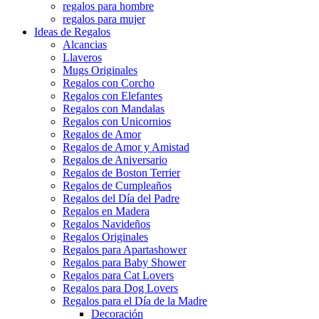
regalos para hombre
regalos para mujer
Ideas de Regalos
Alcancias
Llaveros
Mugs Originales
Regalos con Corcho
Regalos con Elefantes
Regalos con Mandalas
Regalos con Unicornios
Regalos de Amor
Regalos de Amor y Amistad
Regalos de Aniversario
Regalos de Boston Terrier
Regalos de Cumpleaños
Regalos del Día del Padre
Regalos en Madera
Regalos Navideños
Regalos Originales
Regalos para Apartashower
Regalos para Baby Shower
Regalos para Cat Lovers
Regalos para Dog Lovers
Regalos para el Día de la Madre
Decoración