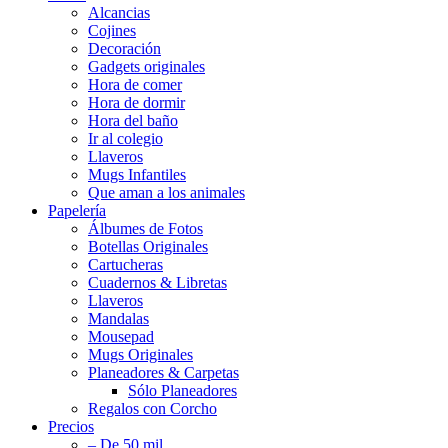
Alcancias
Cojines
Decoración
Gadgets originales
Hora de comer
Hora de dormir
Hora del baño
Ir al colegio
Llaveros
Mugs Infantiles
Que aman a los animales
Papelería
Álbumes de Fotos
Botellas Originales
Cartucheras
Cuadernos & Libretas
Llaveros
Mandalas
Mousepad
Mugs Originales
Planeadores & Carpetas
Sólo Planeadores
Regalos con Corcho
Precios
– De 50 mil