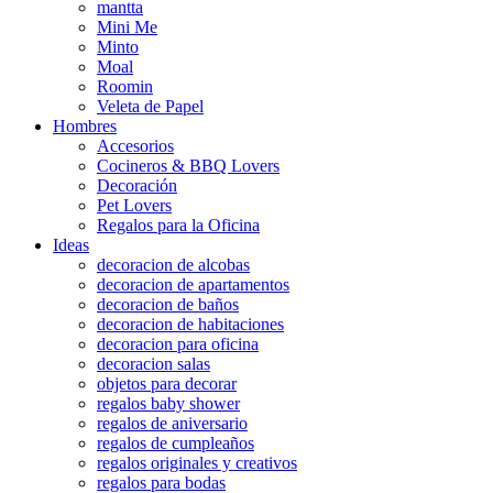
mantta
Mini Me
Minto
Moal
Roomin
Veleta de Papel
Hombres
Accesorios
Cocineros & BBQ Lovers
Decoración
Pet Lovers
Regalos para la Oficina
Ideas
decoracion de alcobas
decoracion de apartamentos
decoracion de baños
decoracion de habitaciones
decoracion para oficina
decoracion salas
objetos para decorar
regalos baby shower
regalos de aniversario
regalos de cumpleaños
regalos originales y creativos
regalos para bodas