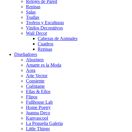
Relojes de Pared
Repisas
Salas
Toallas
Trofeos y Esculturas
Vinilos Decorativos
Wall Decor
Cabezas de Animales
Cuadros
Repisas
Diseñadores
Aborigen
Amarte es la Moda
Aora
Arte Vector
Consiente
Cuéntame
Ellas & Ellos
Flipos
Fullhouse Lab
Home Poetry
Juanna Deco
Kanvascool
La Pequeña Galeria
Little Things