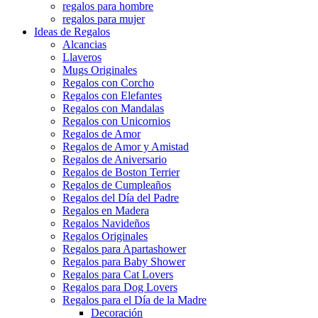
regalos para hombre
regalos para mujer
Ideas de Regalos
Alcancias
Llaveros
Mugs Originales
Regalos con Corcho
Regalos con Elefantes
Regalos con Mandalas
Regalos con Unicornios
Regalos de Amor
Regalos de Amor y Amistad
Regalos de Aniversario
Regalos de Boston Terrier
Regalos de Cumpleaños
Regalos del Día del Padre
Regalos en Madera
Regalos Navideños
Regalos Originales
Regalos para Apartashower
Regalos para Baby Shower
Regalos para Cat Lovers
Regalos para Dog Lovers
Regalos para el Día de la Madre
Decoración