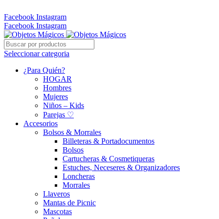
Whatsapp: 305 331 6138
Facebook
Instagram
Facebook
Instagram
Seleccionar categoria
¿Para Quién?
HOGAR
Hombres
Mujeres
Niños – Kids
Parejas ♡
Accesorios
Bolsos & Morrales
Billeteras & Portadocumentos
Bolsos
Cartucheras & Cosmetiqueras
Estuches, Neceseres & Organizadores
Loncheras
Morrales
Llaveros
Mantas de Picnic
Mascotas