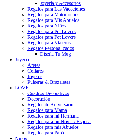
Joyería y Accesorios
Regalos para Las Vacaciones
Regalos para Matrimonios
Regalos para Mis Abuelos
Regalos para Niños
Regalos para Pet Lovers
Regalos para Pet Lovers
Regalos para Viajeros
Regalos Personalizados
Diseña Tu Mug
Joyería
Aretes
Collares
Joyeros
Pulseras & Brazaletes
LOVE
Cuadros Decorativos
Decoración
Regalos de Aniversario
Regalos para Mamá
Regalos para mi Hermana
Regalos para mi Novia / Esposa
Regalos para mis Abuelos
Regalos para Papá
Niños