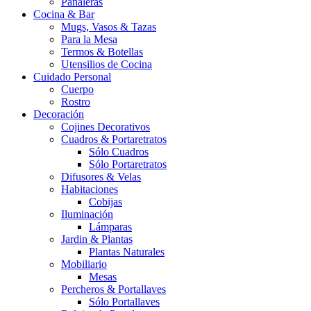
Pañaleras
Cocina & Bar
Mugs, Vasos & Tazas
Para la Mesa
Termos & Botellas
Utensilios de Cocina
Cuidado Personal
Cuerpo
Rostro
Decoración
Cojines Decorativos
Cuadros & Portaretratos
Sólo Cuadros
Sólo Portaretratos
Difusores & Velas
Habitaciones
Cobijas
Iluminación
Lámparas
Jardin & Plantas
Plantas Naturales
Mobiliario
Mesas
Percheros & Portallaves
Sólo Portallaves