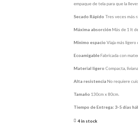
empaque de tela para que la lleve
Secado Rápido
Tres veces más rá
Máxima absorción
Más de 1 lt d
Mínimo espacio
Viaja más ligero 
Ecoamigable
Fabricada con mate
Material ligero
Compacta, liviana 
Alta resistencia
No requiere cui
Tamaño
130cm x 80cm.
Tiempo de Entrega: 3-5 días há
4 in stock