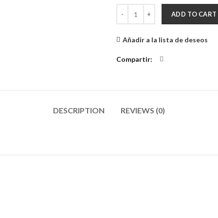
Toalla de Microfibra Estampas qu
ADD TO CART
Añadir a la lista de deseos
Compartir
DESCRIPTION
REVIEWS (0)
INFORMACIÓN
Términos y Condiciones
Politicas de Cambios, Garantias y
Devoluciones