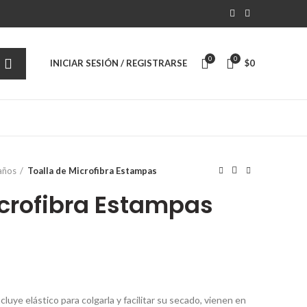
0
0
INICIAR SESIÓN / REGISTRARSE
$
0
años
Toalla de Microfibra Estampas
icrofibra Estampas
cluye elástico para colgarla y facilitar su secado, vienen en