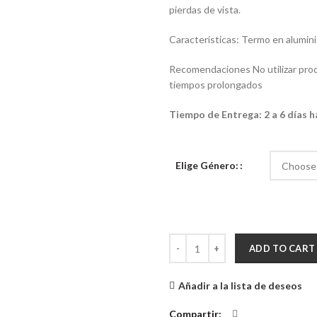
pierdas de vista.
Características: Termo en alumini
Recomendaciones No utilizar prod
tiempos prolongados
Tiempo de Entrega: 2 a 6 días há
Elige Género:
Termo Veterinarios quantity
ADD TO CART
Añadir a la lista de deseos
Compartir