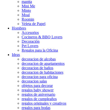
mantta
Mini Me
Minto
Moal
Roomin
Veleta de Papel
Hombres
Accesorios
Cocineros & BBQ Lovers
Decoración
Pet Lovers
Regalos para la Oficina
Ideas
decoracion de alcobas
decoracion de apartamentos
decoracion de baños
decoracion de habitaciones
decoracion para oficina
decoracion salas
objetos para decorar
regalos baby shower
regalos de aniversario
regalos de cumpleaños
regalos originales y creativos
regalos para bodas