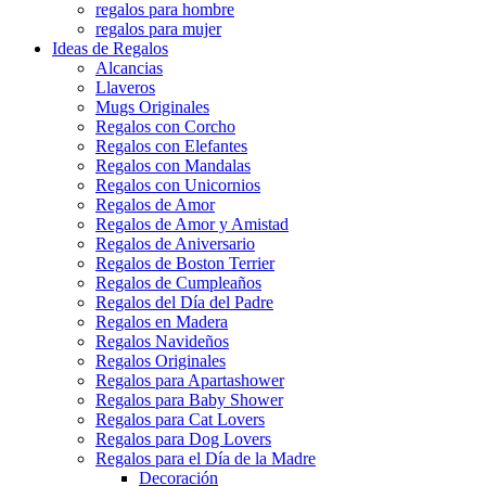
regalos para hombre
regalos para mujer
Ideas de Regalos
Alcancias
Llaveros
Mugs Originales
Regalos con Corcho
Regalos con Elefantes
Regalos con Mandalas
Regalos con Unicornios
Regalos de Amor
Regalos de Amor y Amistad
Regalos de Aniversario
Regalos de Boston Terrier
Regalos de Cumpleaños
Regalos del Día del Padre
Regalos en Madera
Regalos Navideños
Regalos Originales
Regalos para Apartashower
Regalos para Baby Shower
Regalos para Cat Lovers
Regalos para Dog Lovers
Regalos para el Día de la Madre
Decoración