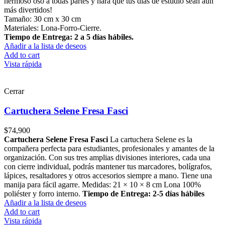
hermoso oso a todas partes y hará que tus días de estudio sean aún
más divertidos!
Tamaño: 30 cm x 30 cm
Materiales: Lona-Forro-Cierre.
Tiempo de Entrega: 2 a 5 días hábiles.
Añadir a la lista de deseos
Add to cart
Vista rápida
Cerrar
Cartuchera Selene Fresa Fasci
$
74,900
Cartuchera Selene Fresa Fasci
La cartuchera Selene es la
compañera perfecta para estudiantes, profesionales y amantes de la
organización. Con sus tres amplias divisiones interiores, cada una
con cierre individual, podrás mantener tus marcadores, bolígrafos,
lápices, resaltadores y otros accesorios siempre a mano. Tiene una
manija para fácil agarre. Medidas: 21 × 10 × 8 cm Lona 100%
poliéster y forro interno.
Tiempo de Entrega: 2-5 días hábiles
Añadir a la lista de deseos
Add to cart
Vista rápida