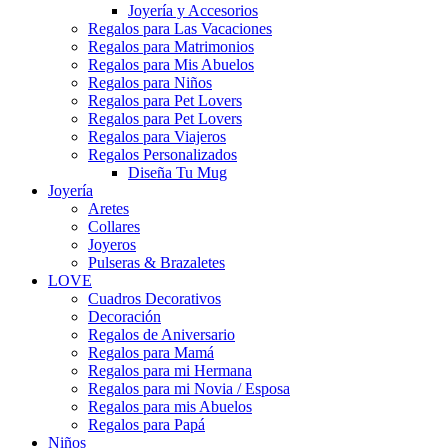
Joyería y Accesorios
Regalos para Las Vacaciones
Regalos para Matrimonios
Regalos para Mis Abuelos
Regalos para Niños
Regalos para Pet Lovers
Regalos para Pet Lovers
Regalos para Viajeros
Regalos Personalizados
Diseña Tu Mug
Joyería
Aretes
Collares
Joyeros
Pulseras & Brazaletes
LOVE
Cuadros Decorativos
Decoración
Regalos de Aniversario
Regalos para Mamá
Regalos para mi Hermana
Regalos para mi Novia / Esposa
Regalos para mis Abuelos
Regalos para Papá
Niños