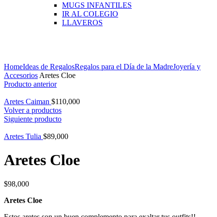
MUGS INFANTILES
IR AL COLEGIO
LLAVEROS
Click para agrandar
Home
Ideas de Regalos
Regalos para el Día de la Madre
Joyería y
Accesorios
Aretes Cloe
Producto anterior
Aretes Caiman
$
110,000
Volver a productos
Siguiente producto
Aretes Tulia
$
89,000
Aretes Cloe
$
98,000
Aretes Cloe
Estos aretes son un buen complemento para exaltar tus outfits!!