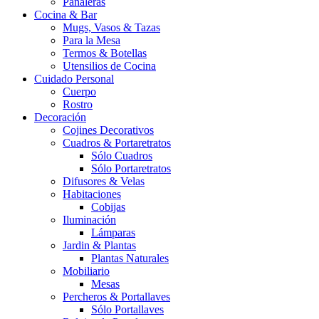
Pañaleras
Cocina & Bar
Mugs, Vasos & Tazas
Para la Mesa
Termos & Botellas
Utensilios de Cocina
Cuidado Personal
Cuerpo
Rostro
Decoración
Cojines Decorativos
Cuadros & Portaretratos
Sólo Cuadros
Sólo Portaretratos
Difusores & Velas
Habitaciones
Cobijas
Iluminación
Lámparas
Jardin & Plantas
Plantas Naturales
Mobiliario
Mesas
Percheros & Portallaves
Sólo Portallaves