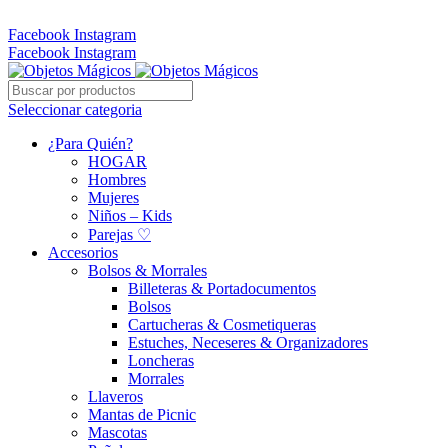
Whatsapp: 305 331 6138
Facebook
Instagram
Facebook
Instagram
Seleccionar categoria
¿Para Quién?
HOGAR
Hombres
Mujeres
Niños – Kids
Parejas ♡
Accesorios
Bolsos & Morrales
Billeteras & Portadocumentos
Bolsos
Cartucheras & Cosmetiqueras
Estuches, Neceseres & Organizadores
Loncheras
Morrales
Llaveros
Mantas de Picnic
Mascotas