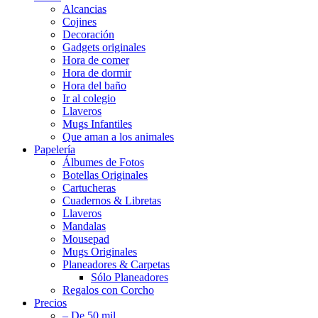
Alcancias
Cojines
Decoración
Gadgets originales
Hora de comer
Hora de dormir
Hora del baño
Ir al colegio
Llaveros
Mugs Infantiles
Que aman a los animales
Papelería
Álbumes de Fotos
Botellas Originales
Cartucheras
Cuadernos & Libretas
Llaveros
Mandalas
Mousepad
Mugs Originales
Planeadores & Carpetas
Sólo Planeadores
Regalos con Corcho
Precios
– De 50 mil