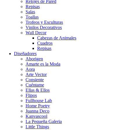
Relojes de Pared
Repisas
Salas
Toallas
Trofeos y Esculturas
Vinilos Decorativos
Wall Decor
Cabezas de Animales
Cuadros
Repisas
Diseñadores
Aborigen
Amarte es la Moda
Aora
Arte Vector
Consiente
Cuéntame
Ellas & Ellos
Flipos
Fullhouse Lab
Home Poetry
Juanna Deco
Kanvascool
La Pequeña Galeria
Little Things