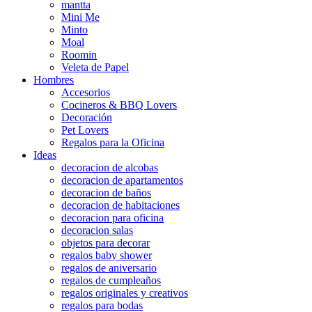
mantta
Mini Me
Minto
Moal
Roomin
Veleta de Papel
Hombres
Accesorios
Cocineros & BBQ Lovers
Decoración
Pet Lovers
Regalos para la Oficina
Ideas
decoracion de alcobas
decoracion de apartamentos
decoracion de baños
decoracion de habitaciones
decoracion para oficina
decoracion salas
objetos para decorar
regalos baby shower
regalos de aniversario
regalos de cumpleaños
regalos originales y creativos
regalos para bodas