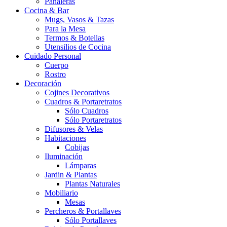
Pañaleras
Cocina & Bar
Mugs, Vasos & Tazas
Para la Mesa
Termos & Botellas
Utensilios de Cocina
Cuidado Personal
Cuerpo
Rostro
Decoración
Cojines Decorativos
Cuadros & Portaretratos
Sólo Cuadros
Sólo Portaretratos
Difusores & Velas
Habitaciones
Cobijas
Iluminación
Lámparas
Jardin & Plantas
Plantas Naturales
Mobiliario
Mesas
Percheros & Portallaves
Sólo Portallaves