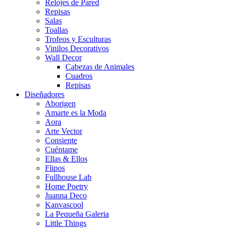
Relojes de Pared
Repisas
Salas
Toallas
Trofeos y Esculturas
Vinilos Decorativos
Wall Decor
Cabezas de Animales
Cuadros
Repisas
Diseñadores
Aborigen
Amarte es la Moda
Aora
Arte Vector
Consiente
Cuéntame
Ellas & Ellos
Flipos
Fullhouse Lab
Home Poetry
Juanna Deco
Kanvascool
La Pequeña Galeria
Little Things