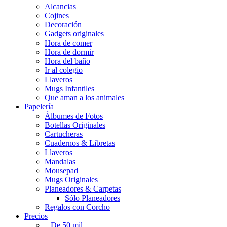
Alcancias
Cojines
Decoración
Gadgets originales
Hora de comer
Hora de dormir
Hora del baño
Ir al colegio
Llaveros
Mugs Infantiles
Que aman a los animales
Papelería
Álbumes de Fotos
Botellas Originales
Cartucheras
Cuadernos & Libretas
Llaveros
Mandalas
Mousepad
Mugs Originales
Planeadores & Carpetas
Sólo Planeadores
Regalos con Corcho
Precios
– De 50 mil