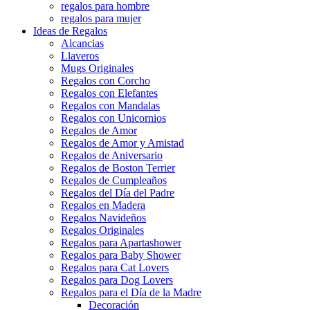
regalos para hombre
regalos para mujer
Ideas de Regalos
Alcancias
Llaveros
Mugs Originales
Regalos con Corcho
Regalos con Elefantes
Regalos con Mandalas
Regalos con Unicornios
Regalos de Amor
Regalos de Amor y Amistad
Regalos de Aniversario
Regalos de Boston Terrier
Regalos de Cumpleaños
Regalos del Día del Padre
Regalos en Madera
Regalos Navideños
Regalos Originales
Regalos para Apartashower
Regalos para Baby Shower
Regalos para Cat Lovers
Regalos para Dog Lovers
Regalos para el Día de la Madre
Decoración