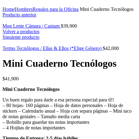
Click para agrandar
Home
Hombres
Regalos para la Oficina
Mini Cuaderno Tecnólogos
Producto anterior
Mug Lente Cámara / Caniam
$
39,900
Volver a productos
Siguiente producto
Termo Tecnólogos / Ellas & Ellos (*Elige Género)
$
42,000
Mini Cuaderno Tecnólogos
$
41,900
Mini Cuaderno Tecnólogos
Un buen regalo para darle a esa persona especial para tí!!
– 80 hojas- 160 páginas – Hoja de datos personales – Hoja de
stickers – Calendario anual – Hoja con separa páginas – Mini taco
de notas geniales – Tamaño media carta
– Bolsillo para guardar tus notas importantes
– 4 Hojitas de notas importantes
Tiempo de Entrega: 2-5 días hábiles