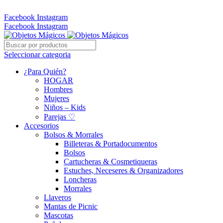
Whatsapp: 305 331 6138
Facebook
Instagram
Facebook
Instagram
Seleccionar categoria
¿Para Quién?
HOGAR
Hombres
Mujeres
Niños – Kids
Parejas ♡
Accesorios
Bolsos & Morrales
Billeteras & Portadocumentos
Bolsos
Cartucheras & Cosmetiqueras
Estuches, Neceseres & Organizadores
Loncheras
Morrales
Llaveros
Mantas de Picnic
Mascotas