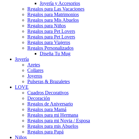
Joyería y Accesorios
Regalos para Las Vacaciones
Regalos para Matrimonios
Regalos para Mis Abuelos
Regalos para Niños
Regalos para Pet Lovers
Regalos para Pet Lovers
Regalos para Viajeros
Regalos Personalizados
Diseña Tu Mug
Joyería
Aretes
Collares
Joyeros
Pulseras & Brazaletes
LOVE
Cuadros Decorativos
Decoración
Regalos de Aniversario
Regalos para Mamá
Regalos para mi Hermana
Regalos para mi Novia / Esposa
Regalos para mis Abuelos
Regalos para Papá
Niños