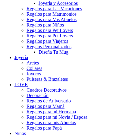
Joyería y Accesorios
Regalos para Las Vacaciones
Regalos para Matrimonios
Regalos para Mis Abuelos
Regalos para Niños
Regalos para Pet Lovers
Regalos para Pet Lovers
Regalos para Viajeros
Regalos Personalizados
Diseña Tu Mug
Joyería
Aretes
Collares
Joyeros
Pulseras & Brazaletes
LOVE
Cuadros Decorativos
Decoración
Regalos de Aniversario
Regalos para Mamá
Regalos para mi Hermana
Regalos para mi Novia / Esposa
Regalos para mis Abuelos
Regalos para Papá
Niños