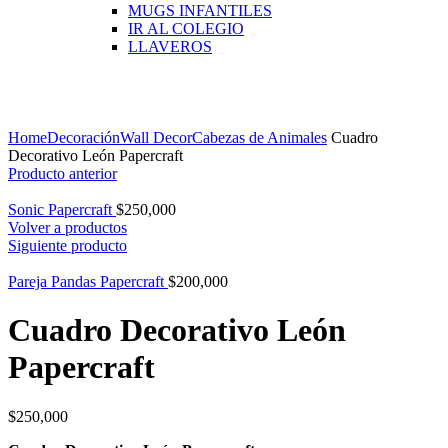
MUGS INFANTILES
IR AL COLEGIO
LLAVEROS
Click para agrandar
Home
Decoración
Wall Decor
Cabezas de Animales
Cuadro
Decorativo León Papercraft
Producto anterior
Sonic Papercraft
$
250,000
Volver a productos
Siguiente producto
Pareja Pandas Papercraft
$
200,000
Cuadro Decorativo León
Papercraft
$
250,000