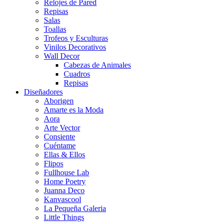
Relojes de Pared
Repisas
Salas
Toallas
Trofeos y Esculturas
Vinilos Decorativos
Wall Decor
Cabezas de Animales
Cuadros
Repisas
Diseñadores
Aborigen
Amarte es la Moda
Aora
Arte Vector
Consiente
Cuéntame
Ellas & Ellos
Flipos
Fullhouse Lab
Home Poetry
Juanna Deco
Kanvascool
La Pequeña Galeria
Little Things