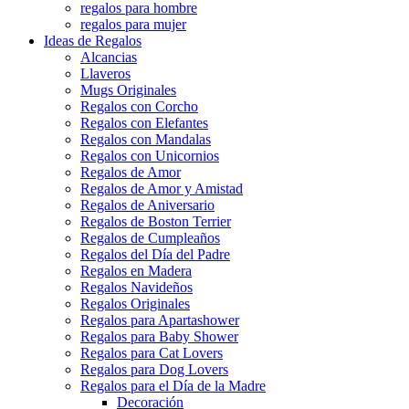
regalos para hombre
regalos para mujer
Ideas de Regalos
Alcancias
Llaveros
Mugs Originales
Regalos con Corcho
Regalos con Elefantes
Regalos con Mandalas
Regalos con Unicornios
Regalos de Amor
Regalos de Amor y Amistad
Regalos de Aniversario
Regalos de Boston Terrier
Regalos de Cumpleaños
Regalos del Día del Padre
Regalos en Madera
Regalos Navideños
Regalos Originales
Regalos para Apartashower
Regalos para Baby Shower
Regalos para Cat Lovers
Regalos para Dog Lovers
Regalos para el Día de la Madre
Decoración