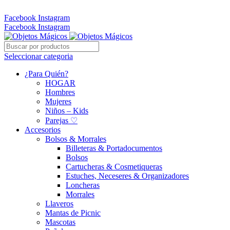
Whatsapp: 305 331 6138
Facebook
Instagram
Facebook
Instagram
Seleccionar categoria
¿Para Quién?
HOGAR
Hombres
Mujeres
Niños – Kids
Parejas ♡
Accesorios
Bolsos & Morrales
Billeteras & Portadocumentos
Bolsos
Cartucheras & Cosmetiqueras
Estuches, Neceseres & Organizadores
Loncheras
Morrales
Llaveros
Mantas de Picnic
Mascotas