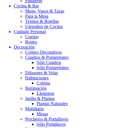
Pañaleras
Cocina & Bar
Mugs, Vasos & Tazas
Para la Mesa
Termos & Botellas
Utensilios de Cocina
Cuidado Personal
Cuerpo
Rostro
Decoración
Cojines Decorativos
Cuadros & Portaretratos
Sólo Cuadros
Sólo Portaretratos
Difusores & Velas
Habitaciones
Cobijas
Iluminación
Lámparas
Jardin & Plantas
Plantas Naturales
Mobiliario
Mesas
Percheros & Portallaves
Sólo Portallaves