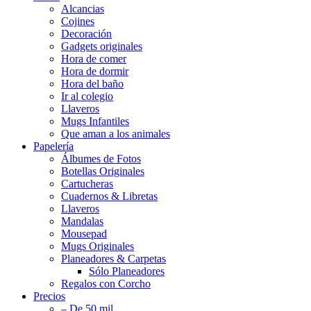
Alcancias
Cojines
Decoración
Gadgets originales
Hora de comer
Hora de dormir
Hora del baño
Ir al colegio
Llaveros
Mugs Infantiles
Que aman a los animales
Papelería
Álbumes de Fotos
Botellas Originales
Cartucheras
Cuadernos & Libretas
Llaveros
Mandalas
Mousepad
Mugs Originales
Planeadores & Carpetas
Sólo Planeadores
Regalos con Corcho
Precios
– De 50 mil