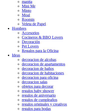
mantta
Mini Me
Minto
Moal
Roomin
Veleta de Papel
Hombres
Accesorios
Cocineros & BBQ Lovers
Decoración
Pet Lovers
Regalos para la Oficina
Ideas
decoracion de alcobas
decoracion de apartamentos
decoracion de baños
decoracion de habitaciones
decoracion para oficina
decoracion salas
objetos para decorar
regalos baby shower
regalos de aniversario
regalos de cumpleaños
regalos originales y creativos
regalos para bodas