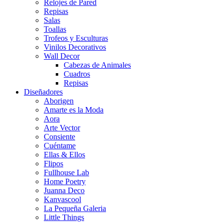
Relojes de Pared
Repisas
Salas
Toallas
Trofeos y Esculturas
Vinilos Decorativos
Wall Decor
Cabezas de Animales
Cuadros
Repisas
Diseñadores
Aborigen
Amarte es la Moda
Aora
Arte Vector
Consiente
Cuéntame
Ellas & Ellos
Flipos
Fullhouse Lab
Home Poetry
Juanna Deco
Kanvascool
La Pequeña Galeria
Little Things