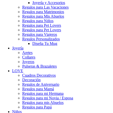
Joyería y Accesorios
Regalos para Las Vacaciones
Regalos para Matrimonios
Regalos para Mis Abuelos
Regalos para Niños
Regalos para Pet Lovers
Regalos para Pet Lovers
Regalos para Viajeros
Regalos Personalizados
Diseña Tu Mug
Joyería
Aretes
Collares
Joyeros
Pulseras & Brazaletes
LOVE
Cuadros Decorativos
Decoración
Regalos de Aniversario
Regalos para Mamá
Regalos para mi Hermana
Regalos para mi Novia / Esposa
Regalos para mis Abuelos
Regalos para Papá
Niños