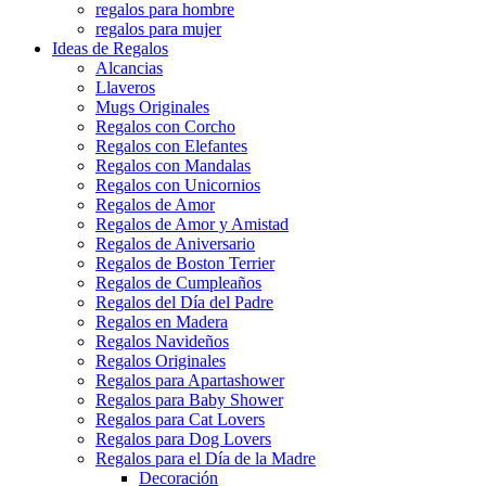
regalos para hombre
regalos para mujer
Ideas de Regalos
Alcancias
Llaveros
Mugs Originales
Regalos con Corcho
Regalos con Elefantes
Regalos con Mandalas
Regalos con Unicornios
Regalos de Amor
Regalos de Amor y Amistad
Regalos de Aniversario
Regalos de Boston Terrier
Regalos de Cumpleaños
Regalos del Día del Padre
Regalos en Madera
Regalos Navideños
Regalos Originales
Regalos para Apartashower
Regalos para Baby Shower
Regalos para Cat Lovers
Regalos para Dog Lovers
Regalos para el Día de la Madre
Decoración