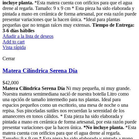
incluye planta.
*Esta matera cuenta con orificios para que el agua
drene al regarla. Tamaño: 9 x 9 cm * Esta pieza ha sido elaborada y
pintada a mano en cerámica de forma artesanal, por esta razón puede
presentar variaciones que la hacen única. *Ideal para plantas
pequeñas que no tengan raíces muy extensas.
Tiempo de Entrega:
3-6 días hábiles
Añadir a la lista de deseos
Add to cart
Vista rápida
Cerrar
Matera Cilíndrica Serena Día
$
42,000
Matera Cilíndrica Serena Día
Ni muy pequeña, ni muy grande.
Nuestra matera semimediana nació de nuestra botella Litro como
una opción de tamaño intermedio para tus plantas. Ideal para
espacios pequeños como un escritorio, una mesa de noche o una
repisa. Sus pinceladas sutiles nos recuerdan la serenidad de los
amaneceres en tonos cálidos. * Esta pieza ha sido elaborada y
pintada a mano en cerámica de forma artesanal, por esta razón puede
presentar variaciones que la hacen única.
*No incluye planta.
*Esta
matera cuenta con orificios para que el agua drene al regarla.
Tamaño: 9 x 9 cm * Esta pieza ha sido elaborada y pintada a mano