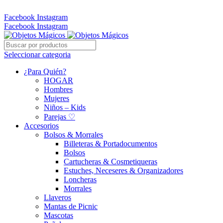
Whatsapp: 305 331 6138
Facebook
Instagram
Facebook
Instagram
Seleccionar categoria
¿Para Quién?
HOGAR
Hombres
Mujeres
Niños – Kids
Parejas ♡
Accesorios
Bolsos & Morrales
Billeteras & Portadocumentos
Bolsos
Cartucheras & Cosmetiqueras
Estuches, Neceseres & Organizadores
Loncheras
Morrales
Llaveros
Mantas de Picnic
Mascotas