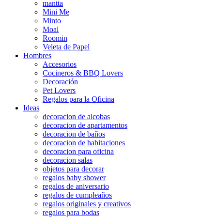
mantta
Mini Me
Minto
Moal
Roomin
Veleta de Papel
Hombres
Accesorios
Cocineros & BBQ Lovers
Decoración
Pet Lovers
Regalos para la Oficina
Ideas
decoracion de alcobas
decoracion de apartamentos
decoracion de baños
decoracion de habitaciones
decoracion para oficina
decoracion salas
objetos para decorar
regalos baby shower
regalos de aniversario
regalos de cumpleaños
regalos originales y creativos
regalos para bodas