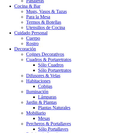
Pañaleras
Cocina & Bar
Mugs, Vasos & Tazas
Para la Mesa
Termos & Botellas
Utensilios de Cocina
Cuidado Personal
Cuerpo
Rostro
Decoración
Cojines Decorativos
Cuadros & Portaretratos
Sólo Cuadros
Sólo Portaretratos
Difusores & Velas
Habitaciones
Cobijas
Iluminación
Lámparas
Jardin & Plantas
Plantas Naturales
Mobiliario
Mesas
Percheros & Portallaves
Sólo Portallaves