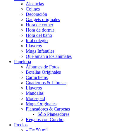
Alcancias
Cojines
Decoración
Gadgets originales
Hora de comer
Hora de dormir
Hora del baño
Ir al colegio
Llaveros
Mugs Infantiles
Que aman a los animales
Papelería
Álbumes de Fotos
Botellas Originales
Cartucheras
Cuadernos & Libretas
Llaveros
Mandalas
Mousepad
Mugs Originales
Planeadores & Carpetas
Sólo Planeadores
Regalos con Corcho
Precios
– De 50 mil