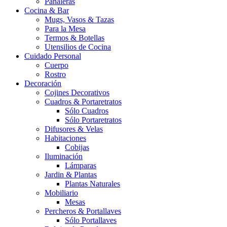
Pañaleras
Cocina & Bar
Mugs, Vasos & Tazas
Para la Mesa
Termos & Botellas
Utensilios de Cocina
Cuidado Personal
Cuerpo
Rostro
Decoración
Cojines Decorativos
Cuadros & Portaretratos
Sólo Cuadros
Sólo Portaretratos
Difusores & Velas
Habitaciones
Cobijas
Iluminación
Lámparas
Jardin & Plantas
Plantas Naturales
Mobiliario
Mesas
Percheros & Portallaves
Sólo Portallaves