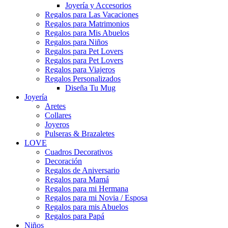
Joyería y Accesorios
Regalos para Las Vacaciones
Regalos para Matrimonios
Regalos para Mis Abuelos
Regalos para Niños
Regalos para Pet Lovers
Regalos para Pet Lovers
Regalos para Viajeros
Regalos Personalizados
Diseña Tu Mug
Joyería
Aretes
Collares
Joyeros
Pulseras & Brazaletes
LOVE
Cuadros Decorativos
Decoración
Regalos de Aniversario
Regalos para Mamá
Regalos para mi Hermana
Regalos para mi Novia / Esposa
Regalos para mis Abuelos
Regalos para Papá
Niños