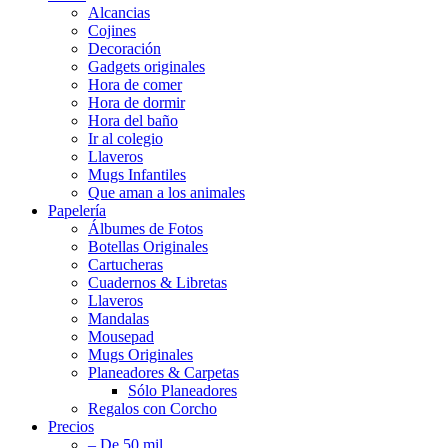
Alcancias
Cojines
Decoración
Gadgets originales
Hora de comer
Hora de dormir
Hora del baño
Ir al colegio
Llaveros
Mugs Infantiles
Que aman a los animales
Papelería
Álbumes de Fotos
Botellas Originales
Cartucheras
Cuadernos & Libretas
Llaveros
Mandalas
Mousepad
Mugs Originales
Planeadores & Carpetas
Sólo Planeadores
Regalos con Corcho
Precios
– De 50 mil