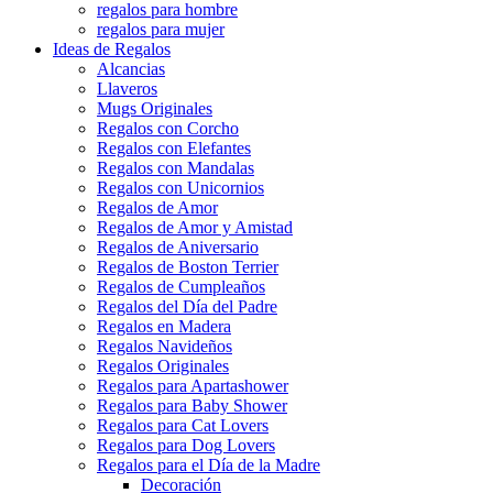
regalos para hombre
regalos para mujer
Ideas de Regalos
Alcancias
Llaveros
Mugs Originales
Regalos con Corcho
Regalos con Elefantes
Regalos con Mandalas
Regalos con Unicornios
Regalos de Amor
Regalos de Amor y Amistad
Regalos de Aniversario
Regalos de Boston Terrier
Regalos de Cumpleaños
Regalos del Día del Padre
Regalos en Madera
Regalos Navideños
Regalos Originales
Regalos para Apartashower
Regalos para Baby Shower
Regalos para Cat Lovers
Regalos para Dog Lovers
Regalos para el Día de la Madre
Decoración