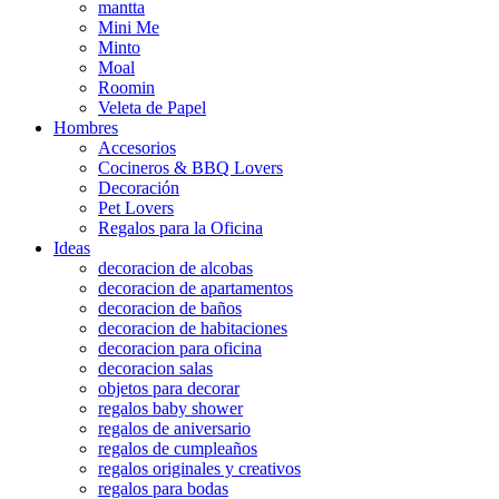
mantta
Mini Me
Minto
Moal
Roomin
Veleta de Papel
Hombres
Accesorios
Cocineros & BBQ Lovers
Decoración
Pet Lovers
Regalos para la Oficina
Ideas
decoracion de alcobas
decoracion de apartamentos
decoracion de baños
decoracion de habitaciones
decoracion para oficina
decoracion salas
objetos para decorar
regalos baby shower
regalos de aniversario
regalos de cumpleaños
regalos originales y creativos
regalos para bodas