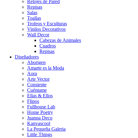
Relojes de Pared
Repisas
Salas
Toallas
Trofeos y Esculturas
Vinilos Decorativos
Wall Decor
Cabezas de Animales
Cuadros
Repisas
Diseñadores
Aborigen
Amarte es la Moda
Aora
Arte Vector
Consiente
Cuéntame
Ellas & Ellos
Flipos
Fullhouse Lab
Home Poetry
Juanna Deco
Kanvascool
La Pequeña Galeria
Little Things