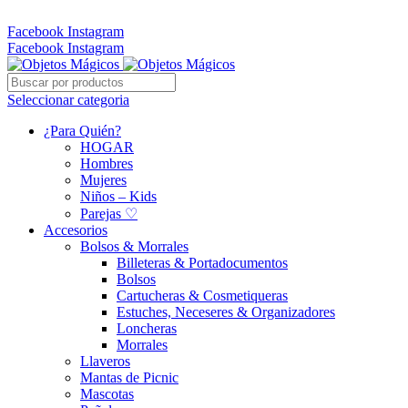
Whatsapp: 305 331 6138
Facebook
Instagram
Facebook
Instagram
Seleccionar categoria
¿Para Quién?
HOGAR
Hombres
Mujeres
Niños – Kids
Parejas ♡
Accesorios
Bolsos & Morrales
Billeteras & Portadocumentos
Bolsos
Cartucheras & Cosmetiqueras
Estuches, Neceseres & Organizadores
Loncheras
Morrales
Llaveros
Mantas de Picnic
Mascotas