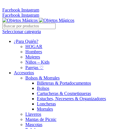
Whatsapp: 305 331 6138
Facebook
Instagram
Facebook
Instagram
Seleccionar categoria
¿Para Quién?
HOGAR
Hombres
Mujeres
Niños – Kids
Parejas ♡
Accesorios
Bolsos & Morrales
Billeteras & Portadocumentos
Bolsos
Cartucheras & Cosmetiqueras
Estuches, Neceseres & Organizadores
Loncheras
Morrales
Llaveros
Mantas de Picnic
Mascotas