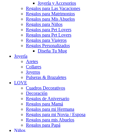
Joyería y Accesorios
Regalos para Las Vacaciones
Regalos para Matrimonios
Regalos para Mis Abuelos
Regalos para Niños
Regalos para Pet Lovers
Regalos para Pet Lovers
Regalos para Viajeros
Regalos Personalizados
Diseña Tu Mug
Joyería
Aretes
Collares
Joyeros
Pulseras & Brazaletes
LOVE
Cuadros Decorativos
Decoración
Regalos de Aniversario
Regalos para Mamá
Regalos para mi Hermana
Regalos para mi Novia / Esposa
Regalos para mis Abuelos
Regalos para Papá
Niños