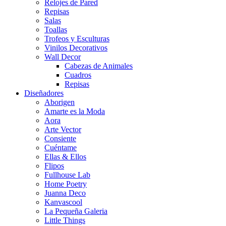
Relojes de Pared
Repisas
Salas
Toallas
Trofeos y Esculturas
Vinilos Decorativos
Wall Decor
Cabezas de Animales
Cuadros
Repisas
Diseñadores
Aborigen
Amarte es la Moda
Aora
Arte Vector
Consiente
Cuéntame
Ellas & Ellos
Flipos
Fullhouse Lab
Home Poetry
Juanna Deco
Kanvascool
La Pequeña Galeria
Little Things