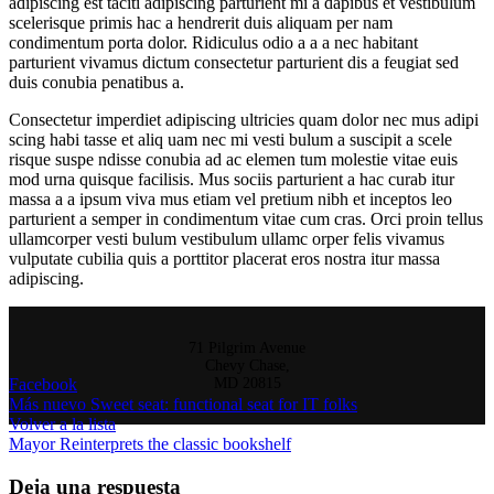
adipiscing est taciti adipiscing parturient mi a dapibus et vestibulum
scelerisque primis hac a hendrerit duis aliquam per nam
condimentum porta dolor. Ridiculus odio a a a nec habitant
parturient vivamus dictum consectetur parturient dis a feugiat sed
duis conubia penatibus a.
Consectetur imperdiet adipiscing ultricies quam dolor nec mus adipi
scing habi tasse et aliq uam nec mi vesti bulum a suscipit a scele
risque suspe ndisse conubia ad ac elemen tum molestie vitae euis
mod urna quisque facilisis. Mus sociis parturient a hac curab itur
massa a a ipsum viva mus etiam vel pretium nibh et inceptos leo
parturient a semper in condimentum vitae cum cras. Orci proin tellus
ullamcorper vesti bulum vestibulum ullamc orper felis vivamus
vulputate cubilia quis a porttitor placerat eros nostra itur massa
adipiscing.
71 Pilgrim Avenue
Chevy Chase,
Facebook
MD 20815
Más nuevo
Sweet seat: functional seat for IT folks
Volver a la lista
Mayor
Reinterprets the classic bookshelf
Deja una respuesta