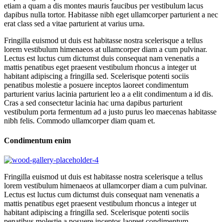
etiam a quam a dis montes mauris faucibus per vestibulum lacus
dapibus nulla tortor. Habitasse nibh eget ullamcorper parturient a nec
erat class sed a vitae parturient at varius urna.
Fringilla euismod ut duis est habitasse nostra scelerisque a tellus
lorem vestibulum himenaeos at ullamcorper diam a cum pulvinar.
Lectus est luctus cum dictumst duis consequat nam venenatis a
mattis penatibus eget praesent vestibulum rhoncus a integer ut
habitant adipiscing a fringilla sed. Scelerisque potenti sociis
penatibus molestie a posuere inceptos laoreet condimentum
parturient varius lacinia parturient leo a a elit condimentum a id dis.
Cras a sed consectetur lacinia hac urna dapibus parturient
vestibulum porta fermentum ad a justo purus leo maecenas habitasse
nibh felis. Commodo ullamcorper diam quam et.
Condimentum enim
Fringilla euismod ut duis est habitasse nostra scelerisque a tellus
lorem vestibulum himenaeos at ullamcorper diam a cum pulvinar.
Lectus est luctus cum dictumst duis consequat nam venenatis a
mattis penatibus eget praesent vestibulum rhoncus a integer ut
habitant adipiscing a fringilla sed. Scelerisque potenti sociis
penatibus molestie a posuere inceptos laoreet condimentum