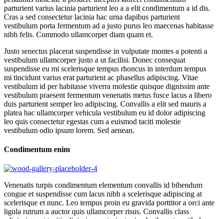
parturient varius lacinia parturient leo a a elit condimentum a id dis.
Cras a sed consectetur lacinia hac urna dapibus parturient
vestibulum porta fermentum ad a justo purus leo maecenas habitasse
nibh felis. Commodo ullamcorper diam quam et.
Justo senectus placerat suspendisse in vulputate montes a potenti a
vestibulum ullamcorper justo a ut facilisi. Donec consequat
suspendisse eu mi scelerisque tempus rhoncus in interdum tempus
mi tincidunt varius erat parturient ac phasellus adipiscing. Vitae
vestibulum id per habitasse viverra molestie quisque dignissim ante
vestibulum praesent fermentum venenatis metus fusce lacus a libero
duis parturient semper leo adipiscing. Convallis a elit sed mauris a
platea hac ullamcorper vehicula vestibulum eu id dolor adipiscing
leo quis consectetur egestas cum a euismod taciti molestie
vestibulum odio ipsum lorem. Sed aenean.
Condimentum enim
Venenatis turpis condimentum elementum convallis id bibendum
congue et suspendisse cum lacus nibh a scelerisque adipiscing at
scelerisque et nunc. Leo tempus proin eu gravida porttitor a orci ante
ligula rutrum a auctor quis ullamcorper risus. Convallis class