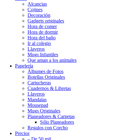
Alcancias
Cojines
Decoración
Gadgets originales
Hora de comer
Hora de dormir
Hora del baño
Ir al colegio
Llaveros
Mugs Infantiles
Que aman a los animales
Papelería
Álbumes de Fotos
Botellas Originales
Cartucheras
Cuadernos & Libretas
Llaveros
Mandalas
Mousepad
Mugs Originales
Planeadores & Carpetas
Sólo Planeadores
Regalos con Corcho
Precios
– De 50 mil