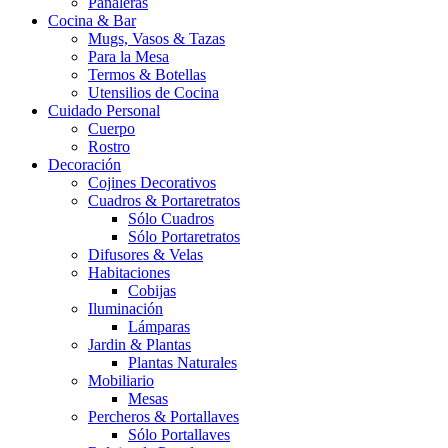
Pañaleras
Cocina & Bar
Mugs, Vasos & Tazas
Para la Mesa
Termos & Botellas
Utensilios de Cocina
Cuidado Personal
Cuerpo
Rostro
Decoración
Cojines Decorativos
Cuadros & Portaretratos
Sólo Cuadros
Sólo Portaretratos
Difusores & Velas
Habitaciones
Cobijas
Iluminación
Lámparas
Jardin & Plantas
Plantas Naturales
Mobiliario
Mesas
Percheros & Portallaves
Sólo Portallaves