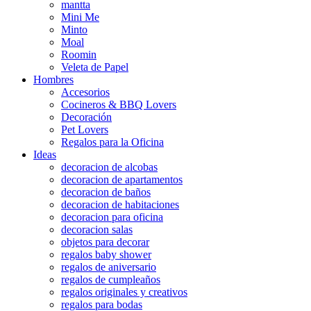
mantta
Mini Me
Minto
Moal
Roomin
Veleta de Papel
Hombres
Accesorios
Cocineros & BBQ Lovers
Decoración
Pet Lovers
Regalos para la Oficina
Ideas
decoracion de alcobas
decoracion de apartamentos
decoracion de baños
decoracion de habitaciones
decoracion para oficina
decoracion salas
objetos para decorar
regalos baby shower
regalos de aniversario
regalos de cumpleaños
regalos originales y creativos
regalos para bodas