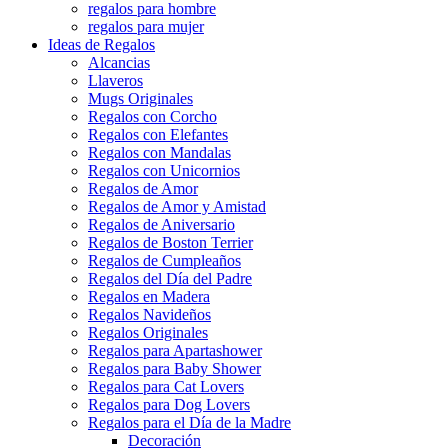
regalos para hombre
regalos para mujer
Ideas de Regalos
Alcancias
Llaveros
Mugs Originales
Regalos con Corcho
Regalos con Elefantes
Regalos con Mandalas
Regalos con Unicornios
Regalos de Amor
Regalos de Amor y Amistad
Regalos de Aniversario
Regalos de Boston Terrier
Regalos de Cumpleaños
Regalos del Día del Padre
Regalos en Madera
Regalos Navideños
Regalos Originales
Regalos para Apartashower
Regalos para Baby Shower
Regalos para Cat Lovers
Regalos para Dog Lovers
Regalos para el Día de la Madre
Decoración