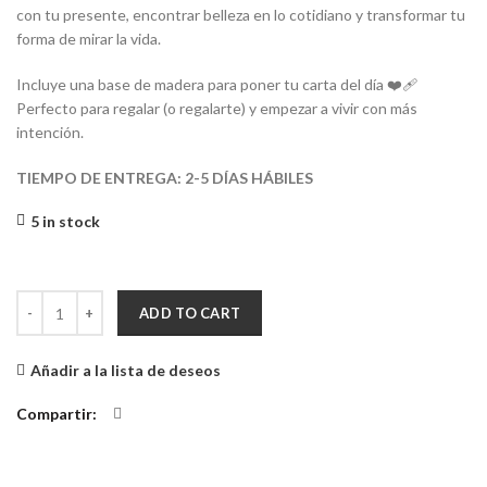
con tu presente, encontrar belleza en lo cotidiano y transformar tu
forma de mirar la vida.
Incluye una base de madera para poner tu carta del día ❤️‍🩹
Perfecto para regalar (o regalarte) y empezar a vivir con más
intención.
TIEMPO DE ENTREGA: 2-5 DÍAS HÁBILES
5 in stock
Oráculo Siento, Vivo, Agradezco quantity
ADD TO CART
Añadir a la lista de deseos
Compartir